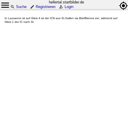
hellertal.startbilder.de
Suche
Registrieren
Login
In Lausanne ist auf Gleis 4 ist der ICN aus St.Gallen via Biel/Bienne ein, während auf
Gleis 1 der IC nach St