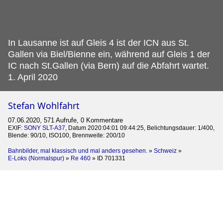
In Lausanne ist auf Gleis 4 ist der ICN aus St.
Gallen via Biel/Bienne ein, während auf Gleis 1 der
IC nach St.Gallen (via Bern) auf die Abfahrt wartet.
1. April 2020
Stefan Wohlfahrt
07.06.2020, 571 Aufrufe, 0 Kommentare
EXIF:
SONY SLT-A37
, Datum 2020:04:01 09:44:25, Belichtungsdauer: 1/400,
Blende: 90/10, ISO100, Brennweite: 200/10
Bahnbilder, mal klassisch und mal anders gesehen.
»
Schweiz
»
E-Loks (Normalspur)
»
Re 460
»
ID 701331