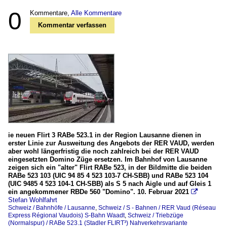
0
Kommentare,
Alle Kommentare
Kommentar verfassen
ie neuen Flirt 3 RABe 523.1 in der Region Lausanne dienen in
erster Linie zur Ausweitung des Angebots der RER VAUD, werden
aber wohl längerfristig die noch zahlreich bei der RER VAUD
eingesetzten Domino Züge ersetzen. Im Bahnhof von Lausanne
zeigen sich ein "alter" Flirt RABe 523, in der Bildmitte die beiden
RABe 523 103 (UIC 94 85 4 523 103-7 CH-SBB) und RABe 523 104
(UIC 9485 4 523 104-1 CH-SBB) als S 5 nach Aigle und auf Gleis 1
ein angekommener RBDe 560 "Domino". 10. Februar 2021

Stefan Wohlfahrt
Schweiz / Bahnhöfe / Lausanne
,
Schweiz / S - Bahnen / RER Vaud (Réseau
Express Régional Vaudois) S-Bahn Waadt
,
Schweiz / Triebzüge
(Normalspur) / RABe 523.1 (Stadler FLIRT³) Nahverkehrsvariante