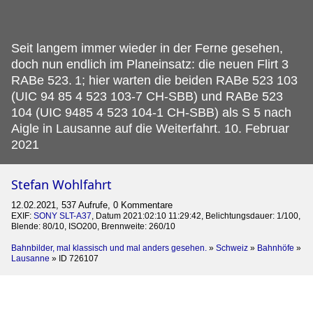
Seit langem immer wieder in der Ferne gesehen,
doch nun endlich im Planeinsatz: die neuen Flirt 3
RABe 523.
1; hier warten die beiden RABe 523 103
(UIC 94 85 4 523 103-7 CH-SBB) und RABe 523
104 (UIC 9485 4 523 104-1 CH-SBB) als S 5 nach
Aigle in Lausanne auf die Weiterfahrt. 10. Februar
2021
Stefan Wohlfahrt
12.02.2021, 537 Aufrufe, 0 Kommentare
EXIF:
SONY SLT-A37
, Datum 2021:02:10 11:29:42, Belichtungsdauer: 1/100,
Blende: 80/10, ISO200, Brennweite: 260/10
Bahnbilder, mal klassisch und mal anders gesehen.
»
Schweiz
»
Bahnhöfe
»
Lausanne
»
ID 726107