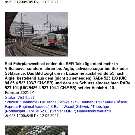
630 1200x785 Px, 12.02.2021

Seit Fahrplanwechsel enden die RER Taktzüge nicht mehr in
Villeneuve, sondern fahren bis Aigle, teilweise sogar bis Bex oder
St-Maurice. Das Bild zeigt die in Lausanne ausfahrende S5 nach
Aigle, bestehend aus dem (nicht zu sehenden) RABe 523 103 (UIC
94 85 4 523 103-7 CH-SBB) und dem am Schluss eingereihten RABe
523 104 (UIC 9485 4 523 104-1 CH-SBB) bei der Ausfahrt. 10.
Februar 2021

Stefan Wohlfahrt
Schweiz / Bahnhöfe / Lausanne
,
Schweiz / S - Bahnen / RER Vaud (Réseau
Express Régional Vaudois) S-Bahn Waadt
,
Schweiz / Triebzüge
(Normalspur) / RABe 523.1 (Stadler FLIRT³) Nahverkehrsvariante
628 1200x849 Px, 12.02.2021
