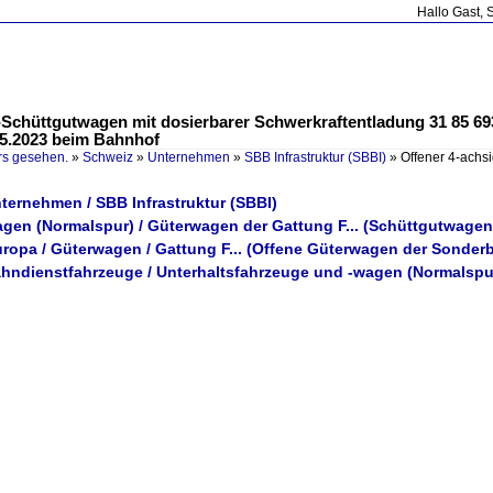
Hallo Gast, 
l-Schüttgutwagen mit dosierbarer Schwerkraftentladung 31 85 6
.05.2023 beim Bahnhof
rs gesehen.
»
Schweiz
»
Unternehmen
»
SBB Infrastruktur (SBBI)
»
Offener 4-achs
ternehmen / SBB Infrastruktur (SBBI)
agen (Normalspur) / Güterwagen der Gattung F... (Schüttgutwagen
uropa / Güterwagen / Gattung F... (Offene Güterwagen der Sonder
ahndienstfahrzeuge / Unterhaltsfahrzeuge und -wagen (Normalspu