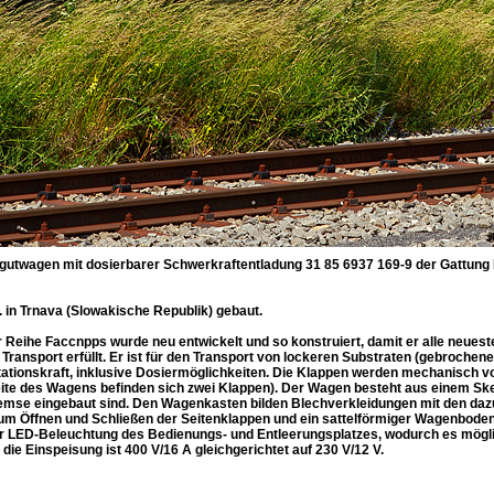
tgutwagen mit dosierbarer Schwerkraftentladung 31 85 6937 169-9 der Gattung 
 in Trnava (Slowakische Republik) gebaut.
 Reihe Faccnpps wurde neu entwickelt und so konstruiert, damit er alle neues
Transport erfüllt. Er ist für den Transport von lockeren Substraten (gebrochene
ationskraft, inklusive Dosiermöglichkeiten. Die Klappen werden mechanisch vo
eite des Wagens befinden sich zwei Klappen). Der Wagen besteht aus einem Skel
mse eingebaut sind. Den Wagenkasten bilden Blechverkleidungen mit den dazu
m Öffnen und Schließen der Seitenklappen und ein sattelförmiger Wagenboden
ner LED-Beleuchtung des Bedienungs- und Entleerungsplatzes, wodurch es möglic
ie Einspeisung ist 400 V/16 A gleichgerichtet auf 230 V/12 V.