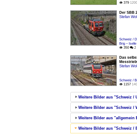
379
1200

Der SBB 2
Stefan Woh
Schweiz / D
Brig – Isell
350

 2
Das selbs
Messtrieb
Stefan Woh
Schweiz / 
1157
140

Weitere Bilder aus "Schweiz / 
Weitere Bilder aus "Schweiz / 
Weitere Bilder aus "allgemein
Weitere Bilder aus "Schweiz /