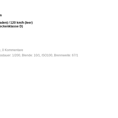
mm
den) / 120 km/h (leer)
reckenklasse D)
fe, 0 Kommentare
gsdauer: 1/200, Blende: 10/1, ISO100, Brennweite: 67/1