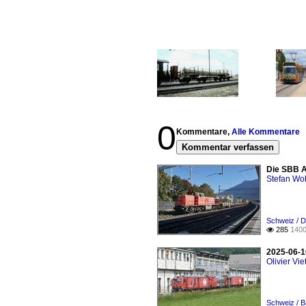
0
Kommentare,
Alle Kommentare
Kommentar verfassen
Die SBB A
Stefan Woh
Schweiz / D
285
1400

2025-06-1
Olivier Viet
Schweiz / B