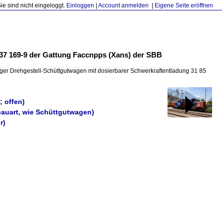
Sie sind nicht eingeloggt.
Einloggen
|
Account anmelden
|
Eigene Seite eröffnen
937 169-9 der Gattung Faccnpps (Xans) der SBB
iger Drehgestell-Schüttgutwagen mit dosierbarer Schwerkraftentladung 31 85
; offen)
bauart, wie Schüttgutwagen)
r)