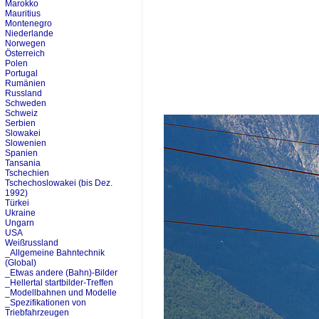
Marokko
Mauritius
Montenegro
Niederlande
Norwegen
Österreich
Polen
Portugal
Rumänien
Russland
Schweden
Schweiz
Serbien
Slowakei
Slowenien
Spanien
Tansania
Tschechien
Tschechoslowakei (bis Dez.
1992)
Türkei
Ukraine
Ungarn
USA
Weißrussland
_Allgemeine Bahntechnik
(Global)
_Etwas andere (Bahn)-Bilder
_Hellertal startbilder-Treffen
_Modellbahnen und Modelle
_Spezifikationen von
Triebfahrzeugen