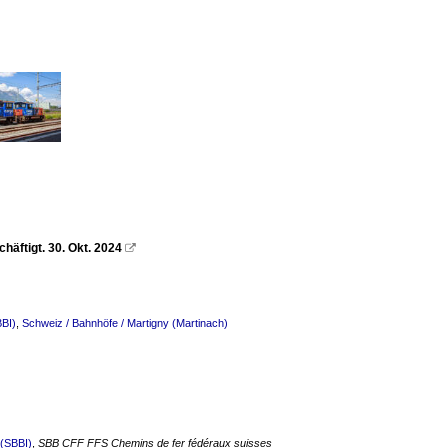
äftigt. 30. Okt. 2024

BBI)
,
Schweiz / Bahnhöfe / Martigny (Martinach)
 (SBBI)
,
SBB CFF FFS Chemins de fer fédéraux suisses