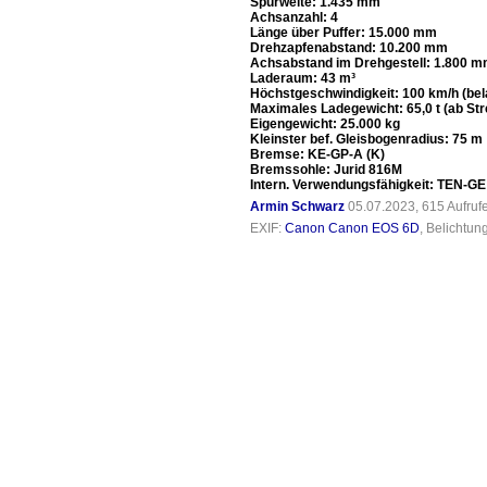
Spurweite: 1.435 mm
Achsanzahl: 4
Länge über Puffer: 15.000 mm
Drehzapfenabstand: 10.200 mm
Achsabstand im Drehgestell: 1.800 
Laderaum: 43 m³
Höchstgeschwindigkeit: 100 km/h (bela
Maximales Ladegewicht: 65,0 t (ab St
Eigengewicht: 25.000 kg
Kleinster bef. Gleisbogenradius: 75 m
Bremse: KE-GP-A (K)
Bremssohle: Jurid 816M
Intern. Verwendungsfähigkeit: TEN-GE
Armin Schwarz
05.07.2023, 615 Aufru
EXIF:
Canon Canon EOS 6D
, Belichtun