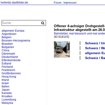
hellertal.startbilder.de
Forum
Impressum
Offener 4-achsiger Drehgestel
Infrastruktur abgestellt am 26
allgemein Europa
Bahnbilder, mal klassisch und mal ande
Argentinien
(ID 818103)
Belgien
Bosnien-Herzegowina
Schweiz / Un
Brasilien
Bulgarien
Schweiz / W
China
allgemein E
Dänemark
Deutschland
Schweiz / B
Elfenbeinküste
Estland
Finnland
Frankreich
Großbritannien
Hong Kong
Irland
Israel
Italien
Japan
Kanada
Kroatien
Luxemburg
Malaysia