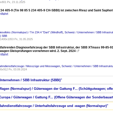
x801 Px, 23.11.2025
34 405-9 (Tm 98 85 5 234 405-9 CH-SBBI) ist zwischen Rivaz und Saint Saphori
lfahrt
ieselloks (Normalspur) / Tm 234.4 "Dart" (Windhoff)
,
Schweiz / Unternehmen / SBB Infrastru
e | SBB
1400x1053 Px, 31.05.2025
tfahrenden Diagnosefahrzeug der SBB Infrastruktur, der SBB XTmass 99-85-91
wagen Gleisprüfungen vornehmen wird. 2. Sept. 2024

lfahrt
Bahndienstfahrzeuge / Messzüge und Messwagen
,
Schweiz / Unternehmen / SBB Infrastruktu
0x912 Px, 03.09.2024
Unternehmen / SBB Infrastruktur (SBBI)"
Wagen (Normalspur) / Güterwagen der Gattung F... (Schüttgutwagen; offe
 Europa / Güterwagen / Gattung F... (Offene Güterwagen der Sonderbauar
 Bahndienstfahrzeuge / Unterhaltsfahrzeuge und -wagen (Normalspur)"