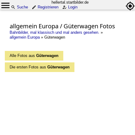
hellertal.startbilder.de
Suche
Registrieren
Login
allgemein Europa / Güterwagen Fotos
Bahnbilder, mal klassisch und mal anders gesehen.
»
allgemein Europa
»
Güterwagen
Alle Fotos aus
Güterwagen
Die ersten Fotos aus
Güterwagen