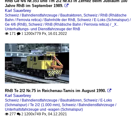
RhB Ge 4/6 Nr.353 und Tm 2/2 Nr.83 in Zernez beim Jubiäum 100
Jahre RhB im September 1989.

Karl Sauerbrey
Schweiz / Bahndienstfahrzeuge / Bautraktoren
,
Schweiz / RhB (Rhätische
Bahn / Ferrovia retica) / Bahnhöfe der RhB
,
Schweiz / E-Loks (Schmalspur) /
Ge 4/6 (RhB)
,
Schweiz / RhB (Rhätische Bahn / Ferrovia retica) / _X..
Unterhaltungs- und Dienstfahrzeuge der RhB
171
1200x779 Px, 16.01.2022

 1
RhB Te 2/2 Nr.75 in Reichenau-Tamis im August 1990.

Karl Sauerbrey
Schweiz / Bahndienstfahrzeuge / Bautraktoren
,
Schweiz / E-Loks
(Schmalspur) / Te 2/2 (1.000 mm)
,
Schweiz / Bahndienstfahrzeuge /
Unterhaltsfahrzeuge und -wagen (Schmalspur)
277
1200x749 Px, 04.12.2021

 2