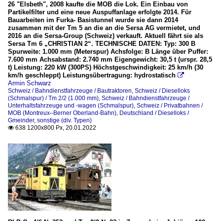
26 "Elsbeth", 2008 kaufte die MOB die Lok. Ein Einbau von
Partikelfilter und eine neue Auspuffanlage erfolgte 2014. Für
Bauarbeiten im Furka- Basistunnel wurde sie dann 2014
zusammen mit der Tm 5 an die an die Sersa AG vermietet, und
2016 an die Sersa-Group (Schweiz) verkauft. Aktuell fährt sie als
Sersa Tm 6 „CHRISTIAN 2“. TECHNISCHE DATEN: Typ: 300 B
Spurweite: 1.000 mm (Meterspur) Achsfolge: B Länge über Puffer:
7.600 mm Achsabstand: 2.740 mm Eigengewicht: 30,5 t (urspr. 28,5
t) Leistung: 220 kW (300PS) Höchstgeschwindigkeit: 25 km/h (30
km/h geschleppt) Leistungsübertragung: hydrostatisch

Armin Schwarz
Schweiz / Bahndienstfahrzeuge / Bautraktoren
,
Schweiz / Dieselloks
(Schmalspur) / Tm 2/2 (1.000 mm)
,
Schweiz / Bahndienstfahrzeuge /
Unterhaltsfahrzeuge und -wagen (Schmalspur)
,
Schweiz / Privatbahnen /
MOB (Montreux–Berner Oberland-Bahn)
,
Deutschland / Dieselloks /
Gmeinder, sonstige (div. Typen)
638 1200x800 Px, 20.01.2022
