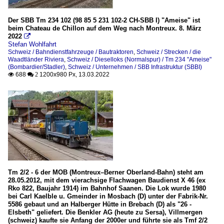
Der SBB Tm 234 102 (98 85 5 231 102-2 CH-SBB I) "Ameise" ist
beim Chateau de Chillon auf dem Weg nach Montreux. 8. März
2022

Stefan Wohlfahrt
Schweiz / Bahndienstfahrzeuge / Bautraktoren
,
Schweiz / Strecken / die
Waadtländer Riviera
,
Schweiz / Dieselloks (Normalspur) / Tm 234 "Ameise"
(Bombardier/Stadler)
,
Schweiz / Unternehmen / SBB Infrastruktur (SBBI)
688
1200x980 Px, 13.03.2022

 2
Tm 2/2 - 6 der MOB (Montreux–Berner Oberland-Bahn) steht am
28.05.2012, mit dem vierachsige Flachwagen Baudienst X 46 (ex
Rko 822, Baujahr 1914) im Bahnhof Saanen. Die Lok wurde 1980
bei Carl Kaelble u. Gmeinder in Mosbach (D) unter der Fabrik-Nr.
5586 gebaut und an Halberger Hütte in Brebach (D) als "26 -
Elsbeth" geliefert. Die Benkler AG (heute zu Sersa), Villmergen
(schweiz) kaufte sie Anfang der 2000er und führte sie als Tmf 2/2