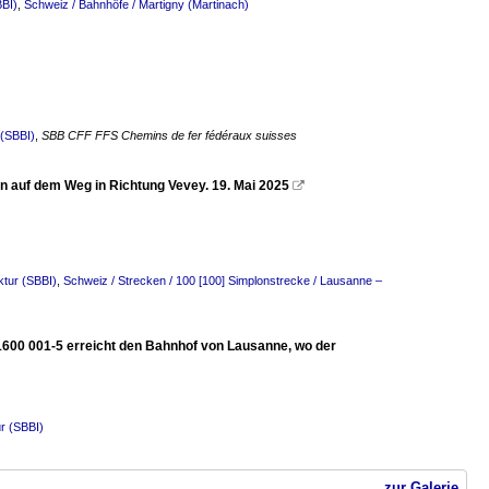
BBI)
,
Schweiz / Bahnhöfe / Martigny (Martinach)
 (SBBI)
,
SBB CFF FFS Chemins de fer fédéraux suisses
n auf dem Weg in Richtung Vevey. 19. Mai 2025

ktur (SBBI)
,
Schweiz / Strecken / 100 [100] Simplonstrecke / Lausanne –
600 001-5 erreicht den Bahnhof von Lausanne, wo der
r (SBBI)
zur Galerie