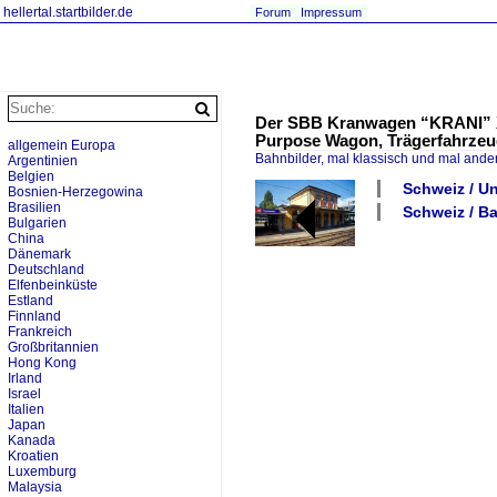
hellertal.startbilder.de
Forum
Impressum
Der SBB Kranwagen “KRANI” XT
Purpose Wagon, Trägerfahrzeu
allgemein Europa
Bahnbilder, mal klassisch und mal ande
Argentinien
Belgien
Schweiz / Un
Bosnien-Herzegowina
Brasilien
Schweiz / B
Bulgarien
China
Dänemark
Deutschland
Elfenbeinküste
Estland
Finnland
Frankreich
Großbritannien
Hong Kong
Irland
Israel
Italien
Japan
Kanada
Kroatien
Luxemburg
Malaysia