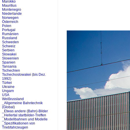
Marokko
Mauritius
Montenegro
Niederlande
Norwegen
Österreich
Polen
Portugal
Rumänien
Russland
Schweden
Schweiz
Serbien
Slowakei
Slowenien
Spanien
Tansania
Tschechien
Tschechoslowakei (bis Dez.
1992)
Türkei
Ukraine
Ungarn
USA
Weißrussland
_Allgemeine Bahntechnik
(Global)
_Etwas andere (Bahn)-Bilder
_Hellertal startbilder-Treffen
_Modellbahnen und Modelle
_Spezifikationen von
Triebfahrzeugen