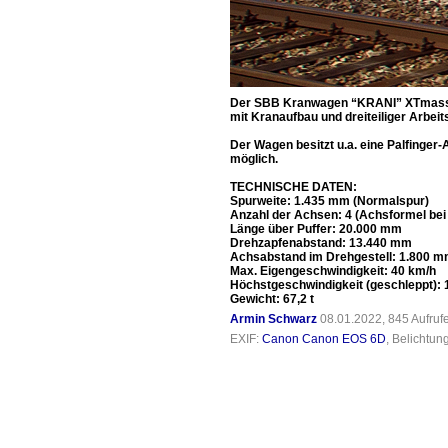
Der SBB Kranwagen “KRANI” XTmass 99
mit Kranaufbau und dreiteiliger Arbe
Der Wagen besitzt u.a. eine Palfinger
möglich.
TECHNISCHE DATEN:
Spurweite: 1.435 mm (Normalspur)
Anzahl der Achsen: 4 (Achsformel bei
Länge über Puffer: 20.000 mm
Drehzapfenabstand: 13.440 mm
Achsabstand im Drehgestell: 1.800 
Max. Eigengeschwindigkeit: 40 km/h
Höchstgeschwindigkeit (geschleppt): 
Gewicht: 67,2 t
Armin Schwarz
08.01.2022, 845 Aufru
EXIF:
Canon Canon EOS 6D
, Belichtun