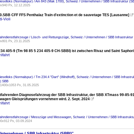
ieselloks (Normalspur) / Am 843 (Mak 1700)
,
Schweiz / Unternehmen / SBB Infrastruktur (S
x940 Px, 12.12.2025
0.SBB CFF FFS Penthalaz Train d'extinction et de sauvetage TES [Lausanne]

ti-Violi
ahndienstfahrzeuge / Lösch- und Rettungszüge
,
Schweiz / Unternehmen / SBB Infrastruktur
x801 Px, 23.11.2025
34 405-9 (Tm 98 85 5 234 405-9 CH-SBBI) ist zwischen Rivaz und Saint Saphori
lfahrt
ieselloks (Normalspur) / Tm 234.4 "Dart" (Windhoff)
,
Schweiz / Unternehmen / SBB Infrastru
e | SBB
1400x1053 Px, 31.05.2025
tfahrenden Diagnosefahrzeug der SBB Infrastruktur, der SBB XTmass 99-85-91
wagen Gleisprüfungen vornehmen wird. 2. Sept. 2024

lfahrt
Bahndienstfahrzeuge / Messzüge und Messwagen
,
Schweiz / Unternehmen / SBB Infrastruktu
0x912 Px, 03.09.2024
Unternehmen / SBB Infrastruktur (SBBI)"