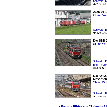
Schweiz / D
285
1400

2025-06-1
Olivier Viet
Schweiz / B
379
1200

Der SBB 2
Stefan Woh
Schweiz / D
Brig – Isell
350

 2
Das selbs
Messtrieb
Stefan Woh
Schweiz / 
1157
140

Weitere Bilder aus "Schweiz / 