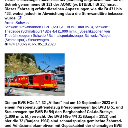
Betrieb genommene Bt 131 der AOMC (ex BTB/BLT Bt 25) hinzu.
Dieses Fahrzeug erfuhr dieselben Anpassungen wie die Bt 431 bis
433, wobei jedoch in Abweichung dazu die Stirnwandtüre belassen
wurde.

Armin Schwarz
Schweiz / Privatbahnen / TPC (ASD, AL, AOMC und BVB)
,
Schweiz /
Triebzüge (Schmalspur) / BDe 4/4 (1.000 mm)
,
_Spezifikationen von
Triebfahrzeugen / Schweiz / Schmalspurfahrzeuge
,
Schweiz / Wagen
(Schmalspur) / Steuerwagen
474 1400x970 Px, 05.10.2023

Die tpc BVB HGe 4/4 32 „Villars“ hat am 10 September 2023 mit
einem Personenzug/Pendelzug (Personenwagen tpc BVB B 51 und
Steuerwagen tpc BVB Bt 54) den Bergbahnhof Col-de-Bretaye
(1.808 m ü. M.) erreicht. Die BVB HGe 4/4 31 (Baujahr 1953) und
hier die 32 (Baujahr 1964) sind schmalspurige gemischte Zahnrad-
und Adhäsionslokomotiven mit Gepäckabteil der ehemaligen BVB