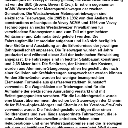
ist von der BBC (Brown, Boveri & Cie.). Er ist ein sogenannter
ACMV Westschweizer Meterspurtriebwagen der zweiten
Generation. Die Westschweizer Meterspurtriebwagen sind
elektrische Triebwagen, die 1985 bis 1992 von den Ateliers de
constructions mécaniques de Vevey ACMV und 1996 von Vevey
Technologies an sechs Westschweizer Privatbahnen für
verschiedene Stromsysteme und zum Teil mit gemischtem
Adhäsions- und Zahnradantrieb geliefert wurden. Die
Fahrzeugfamilie ist modular aufgebaut und ließ sich bezüglich
ihrer Größe und Ausstattung an die Erfordernisse der jeweiligen
Bahngesellschaft anpassen. Die Triebwagen wurden elf Jahre
produziert und während dieser Zeit der technischen Entwicklung
angepasst. Die Fahrzeuge sind in leichter Stahlbauart konstruiert
und 2,65 Meter breit. Die Schürzen, der Unterteil des Kastens,
wurden aus Aluminium-Stangpressprofilen hergestellt, die nach
einer Kollision mit Kraftfahrzeugen ausgewechselt werden können.
An den Stirnwänden wurden bei weniger beanspruchten
Elementen Formteile aus glasfaserverstärktem Kunststoff
verwendet. Die Wagenkästen der Triebwagen sind für die
Aufnahme der elektrischen Ausrüstung verstärkt und mit
Befestigungspunkten versehen. Für die Laufdrehgestelle wurde
eine Bauart übernommen, die schon bei Steuerwagen der Chemin
de fer Bière–Apples–Morges und Chemin de fer Yverdon–Ste-Croix
verwendet wurde. Die Triebdrehgestelle verfügen über einen
Rolldrehkranz und zwei längs angeordnete Fahrmotoren, die je
eine Achse über Kardanwellen antreiben. Neben einer
Rekuperations- und einer Widerstandsbremse sind die Triebwagen
mit einer selbsttätigen Druckluftbremse ausgerüstet. Weil deren