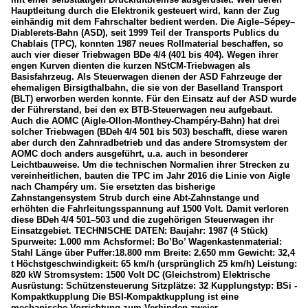
Hauptleitung durch die Elektronik gesteuert wird, kann der Zug
einhändig mit dem Fahrschalter bedient werden. Die Aigle–Sépey–
Diablerets-Bahn (ASD), seit 1999 Teil der Transports Publics du
Chablais (TPC), konnten 1987 neues Rollmaterial beschaffen, so
auch vier dieser Triebwagen BDe 4/4 (401 bis 404). Wegen ihrer
engen Kurven dienten die kurzen NStCM-Triebwagen als
Basisfahrzeug. Als Steuerwagen dienen der ASD Fahrzeuge der
ehemaligen Birsigthalbahn, die sie von der Baselland Transport
(BLT) erworben werden konnte. Für den Einsatz auf der ASD wurde
der Führerstand, bei den ex BTB-Steuerwagen neu aufgebaut.
Auch die AOMC (Aigle-Ollon-Monthey-Champéry-Bahn) hat drei
solcher Triebwagen (BDeh 4/4 501 bis 503) beschafft, diese waren
aber durch den Zahnradbetrieb und das andere Stromsystem der
AOMC doch anders ausgeführt, u.a. auch in besonderer
Leichtbauweise. Um die technischen Normalien ihrer Strecken zu
vereinheitlichen, bauten die TPC im Jahr 2016 die Linie von Aigle
nach Champéry um. Sie ersetzten das bisherige
Zahnstangensystem Strub durch eine Abt-Zahnstange und
erhöhten die Fahrleitungsspannung auf 1500 Volt. Damit verloren
diese BDeh 4/4 501–503 und die zugehörigen Steuerwagen ihr
Einsatzgebiet. TECHNISCHE DATEN: Baujahr: 1987 (4 Stück)
Spurweite: 1.000 mm Achsformel: Bo’Bo’ Wagenkastenmaterial:
Stahl Länge über Puffer:18.800 mm Breite: 2.650 mm Gewicht: 32,4
t Höchstgeschwindigkeit: 65 km/h (ursprünglich 25 km/h) Leistung:
820 kW Stromsystem: 1500 Volt DC (Gleichstrom) Elektrische
Ausrüstung: Schützensteuerung Sitzplätze: 32 Kupplungstyp: BSi -
Kompaktkupplung Die BSI-Kompaktkupplung ist eine
mechanische Vorrichtung zum Verbinden zweier