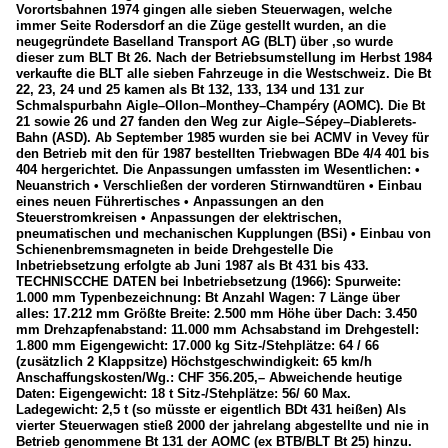
Vorortsbahnen 1974 gingen alle sieben Steuerwagen, welche
immer Seite Rodersdorf an die Züge gestellt wurden, an die
neugegründete Baselland Transport AG (BLT) über ,so wurde
dieser zum BLT Bt 26. Nach der Betriebsumstellung im Herbst 1984
verkaufte die BLT alle sieben Fahrzeuge in die Westschweiz. Die Bt
22, 23, 24 und 25 kamen als Bt 132, 133, 134 und 131 zur
Schmalspurbahn Aigle–Ollon–Monthey–Champéry (AOMC). Die Bt
21 sowie 26 und 27 fanden den Weg zur Aigle–Sépey–Diablerets-
Bahn (ASD). Ab September 1985 wurden sie bei ACMV in Vevey für
den Betrieb mit den für 1987 bestellten Triebwagen BDe 4/4 401 bis
404 hergerichtet. Die Anpassungen umfassten im Wesentlichen: •
Neuanstrich • Verschließen der vorderen Stirnwandtüren • Einbau
eines neuen Führertisches • Anpassungen an den
Steuerstromkreisen • Anpassungen der elektrischen,
pneumatischen und mechanischen Kupplungen (BSi) • Einbau von
Schienenbremsmagneten in beide Drehgestelle Die
Inbetriebsetzung erfolgte ab Juni 1987 als Bt 431 bis 433.
TECHNISCCHE DATEN bei Inbetriebsetzung (1966): Spurweite:
1.000 mm Typenbezeichnung: Bt Anzahl Wagen: 7 Länge über
alles: 17.212 mm Größte Breite: 2.500 mm Höhe über Dach: 3.450
mm Drehzapfenabstand: 11.000 mm Achsabstand im Drehgestell:
1.800 mm Eigengewicht: 17.000 kg Sitz-/Stehplätze: 64 / 66
(zusätzlich 2 Klappsitze) Höchstgeschwindigkeit: 65 km/h
Anschaffungskosten/Wg.: CHF 356.205,– Abweichende heutige
Daten: Eigengewicht: 18 t Sitz-/Stehplätze: 56/ 60 Max.
Ladegewicht: 2,5 t (so müsste er eigentlich BDt 431 heißen) Als
vierter Steuerwagen stieß 2000 der jahrelang abgestellte und nie in
Betrieb genommene Bt 131 der AOMC (ex BTB/BLT Bt 25) hinzu.