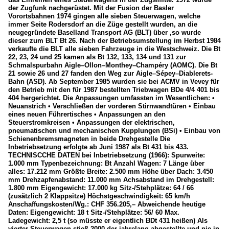
der Zugfunk nachgerüstet. Mit der Fusion der Basler
Vorortsbahnen 1974 gingen alle sieben Steuerwagen, welche
immer Seite Rodersdorf an die Züge gestellt wurden, an die
neugegründete Baselland Transport AG (BLT) über ,so wurde
dieser zum BLT Bt 26. Nach der Betriebsumstellung im Herbst 1984
verkaufte die BLT alle sieben Fahrzeuge in die Westschweiz. Die Bt
22, 23, 24 und 25 kamen als Bt 132, 133, 134 und 131 zur
Schmalspurbahn Aigle–Ollon–Monthey–Champéry (AOMC). Die Bt
21 sowie 26 und 27 fanden den Weg zur Aigle–Sépey–Diablerets-
Bahn (ASD). Ab September 1985 wurden sie bei ACMV in Vevey für
den Betrieb mit den für 1987 bestellten Triebwagen BDe 4/4 401 bis
404 hergerichtet. Die Anpassungen umfassten im Wesentlichen: •
Neuanstrich • Verschließen der vorderen Stirnwandtüren • Einbau
eines neuen Führertisches • Anpassungen an den
Steuerstromkreisen • Anpassungen der elektrischen,
pneumatischen und mechanischen Kupplungen (BSi) • Einbau von
Schienenbremsmagneten in beide Drehgestelle Die
Inbetriebsetzung erfolgte ab Juni 1987 als Bt 431 bis 433.
TECHNISCCHE DATEN bei Inbetriebsetzung (1966): Spurweite:
1.000 mm Typenbezeichnung: Bt Anzahl Wagen: 7 Länge über
alles: 17.212 mm Größte Breite: 2.500 mm Höhe über Dach: 3.450
mm Drehzapfenabstand: 11.000 mm Achsabstand im Drehgestell:
1.800 mm Eigengewicht: 17.000 kg Sitz-/Stehplätze: 64 / 66
(zusätzlich 2 Klappsitze) Höchstgeschwindigkeit: 65 km/h
Anschaffungskosten/Wg.: CHF 356.205,– Abweichende heutige
Daten: Eigengewicht: 18 t Sitz-/Stehplätze: 56/ 60 Max.
Ladegewicht: 2,5 t (so müsste er eigentlich BDt 431 heißen) Als
vierter Steuerwagen stieß 2000 der jahrelang abgestellte und nie in