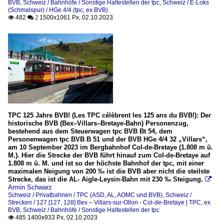
BVB
,
Schweiz / Bahnhöfe / Sonstige Haltestellen der tpc
,
Schweiz / E-Loks
(Schmalspur) / HGe 4/4 (tpc, ex BVB)
482
1500x1061 Px, 02.10.2023

 2
TPC 125 Jahre BVB! (Les TPC célèbrent les 125 ans du BVB!): Der
historische BVB (Bex–Villars–Bretaye-Bahn) Personenzug,
bestehend aus dem Steuerwagen tpc BVB Bt 54, dem
Personenwagen tpc BVB B 51 und der BVB HGe 4/4 32 „Villars“,
am 10 September 2023 im Bergbahnhof Col-de-Bretaye (1.808 m ü.
M.). Hier die Strecke der BVB führt hinauf zum Col-de-Bretaye auf
1.808 m ü. M. und ist so der höchste Bahnhof der tpc, mit einer
maximalen Neigung von 200 ‰ ist die BVB aber nicht die steilste
Strecke, das ist die AL- Aigle-Leysin-Bahn mit 230 ‰ Steigung.

Armin Schwarz
Schweiz / Privatbahnen / TPC (ASD, AL, AOMC und BVB)
,
Schweiz /
Strecken / 127 [127, 128] Bex – Villars-sur-Ollon - Col-de-Bretaye | TPC, ex
BVB
,
Schweiz / Bahnhöfe / Sonstige Haltestellen der tpc
485 1400x933 Px, 02.10.2023
