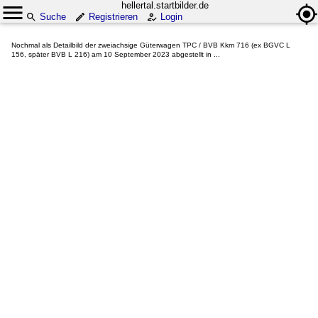
hellertal.startbilder.de
Suche
Registrieren
Login
Nochmal als Detailbild der zweiachsige Güterwagen TPC / BVB Kkm 716 (ex BGVC L
156, später BVB L 216) am 10 September 2023 abgestellt in ...