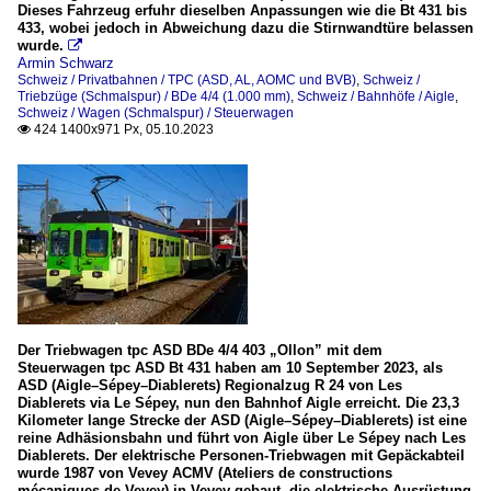
Dieses Fahrzeug erfuhr dieselben Anpassungen wie die Bt 431 bis
433, wobei jedoch in Abweichung dazu die Stirnwandtüre belassen
wurde.

Armin Schwarz
Schweiz / Privatbahnen / TPC (ASD, AL, AOMC und BVB)
,
Schweiz /
Triebzüge (Schmalspur) / BDe 4/4 (1.000 mm)
,
Schweiz / Bahnhöfe / Aigle
,
Schweiz / Wagen (Schmalspur) / Steuerwagen
424 1400x971 Px, 05.10.2023

Der Triebwagen tpc ASD BDe 4/4 403 „Ollon” mit dem
Steuerwagen tpc ASD Bt 431 haben am 10 September 2023, als
ASD (Aigle–Sépey–Diablerets) Regionalzug R 24 von Les
Diablerets via Le Sépey, nun den Bahnhof Aigle erreicht. Die 23,3
Kilometer lange Strecke der ASD (Aigle–Sépey–Diablerets) ist eine
reine Adhäsionsbahn und führt von Aigle über Le Sépey nach Les
Diablerets. Der elektrische Personen-Triebwagen mit Gepäckabteil
wurde 1987 von Vevey ACMV (Ateliers de constructions
mécaniques de Vevey) in Vevey gebaut, die elektrische Ausrüstung