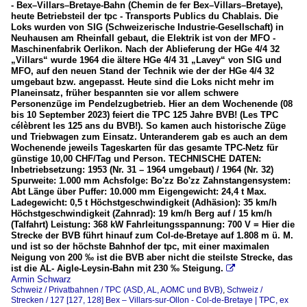
- Bex–Villars–Bretaye-Bahn (Chemin de fer Bex–Villars–Bretaye),
heute Betriebsteil der tpc - Transports Publics du Chablais. Die
Loks wurden von SIG (Schweizerische Industrie-Gesellschaft) in
Neuhausen am Rheinfall gebaut, die Elektrik ist von der MFO -
Maschinenfabrik Oerlikon. Nach der Ablieferung der HGe 4/4 32
„Villars“ wurde 1964 die ältere HGe 4/4 31 „Lavey“ von SIG und
MFO, auf den neuen Stand der Technik wie der der HGe 4/4 32
umgebaut bzw. angepasst. Heute sind die Loks nicht mehr im
Planeinsatz, früher bespannten sie vor allem schwere
Personenzüge im Pendelzugbetrieb. Hier an dem Wochenende (08
bis 10 September 2023) feiert die TPC 125 Jahre BVB! (Les TPC
célèbrent les 125 ans du BVB!). So kamen auch historische Züge
und Triebwagen zum Einsatz. Unteranderem gab es auch an dem
Wochenende jeweils Tageskarten für das gesamte TPC-Netz für
günstige 10,00 CHF/Tag und Person. TECHNISCHE DATEN:
Inbetriebsetzung: 1953 (Nr. 31 – 1964 umgebaut) / 1964 (Nr. 32)
Spurweite: 1.000 mm Achsfolge: Bo'zz Bo'zz Zahnstangensystem:
Abt Länge über Puffer: 10.000 mm Eigengewicht: 24,4 t Max.
Ladegewicht: 0,5 t Höchstgeschwindigkeit (Adhäsion): 35 km/h
Höchstgeschwindigkeit (Zahnrad): 19 km/h Berg auf / 15 km/h
(Talfahrt) Leistung: 368 kW Fahrleitungsspannung: 700 V = Hier die
Strecke der BVB führt hinauf zum Col-de-Bretaye auf 1.808 m ü. M.
und ist so der höchste Bahnhof der tpc, mit einer maximalen
Neigung von 200 ‰ ist die BVB aber nicht die steilste Strecke, das
ist die AL- Aigle-Leysin-Bahn mit 230 ‰ Steigung.

Armin Schwarz
Schweiz / Privatbahnen / TPC (ASD, AL, AOMC und BVB)
,
Schweiz /
Strecken / 127 [127, 128] Bex – Villars-sur-Ollon - Col-de-Bretaye | TPC, ex