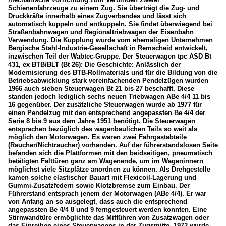
Schienenfahrzeuge zu einem Zug. Sie überträgt die Zug- und
Druckkräfte innerhalb eines Zugverbandes und lässt sich
automatisch kuppeln und entkuppeln. Sie findet überwiegend bei
Straßenbahnwagen und Regionaltriebwagen der Eisenbahn
Verwendung. Die Kupplung wurde vom ehemaligen Unternehmen
Bergische Stahl-Industrie-Gesellschaft in Remscheid entwickelt,
inzwischen Teil der Wabtec-Gruppe. Der Steuerwagen tpc ASD Bt
431, ex BTB/BLT (Bt 26): Die Geschichte: Anlässlich der
Modernisierung des BTB-Rollmaterials und für die Bildung von die
Betriebsabwicklung stark vereinfachenden Pendelzügen wurden
1966 auch sieben Steuerwagen Bt 21 bis 27 beschafft. Diese
standen jedoch lediglich sechs neuen Triebwagen ABe 4/4 11 bis
16 gegenüber. Der zusätzliche Steuerwagen wurde ab 1977 für
einen Pendelzug mit den entsprechend angepassten Be 4/4 der
Serie 8 bis 9 aus dem Jahre 1951 benötigt. Die Steuerwagen
entsprachen bezüglich des wagenbaulichen Teils so weit als
möglich den Motorwagen. Es waren zwei Fahrgastabteile
(Raucher/Nichtraucher) vorhanden. Auf der führerstandslosen Seite
befanden sich die Plattformen mit den beidseitigen, pneumatisch
betätigten Falttüren ganz am Wagenende, um im Wageninnern
möglichst viele Sitzplätze anordnen zu können. Als Drehgestelle
kamen solche elastischer Bauart mit Flexicoil-Lagerung und
Gummi-Zusatzfedern sowie Klotzbremse zum Einbau. Der
Führerstand entsprach jenem der Motorwagen (ABe 4/4). Er war
von Anfang an so ausgelegt, dass auch die entsprechend
angepassten Be 4/4 8 und 9 ferngesteuert werden konnten. Eine
Stirnwandtüre ermöglichte das Mitführen von Zusatzwagen oder
das Einreihen eines Steuerwagens in der Zugsmitte. 1972 wurde