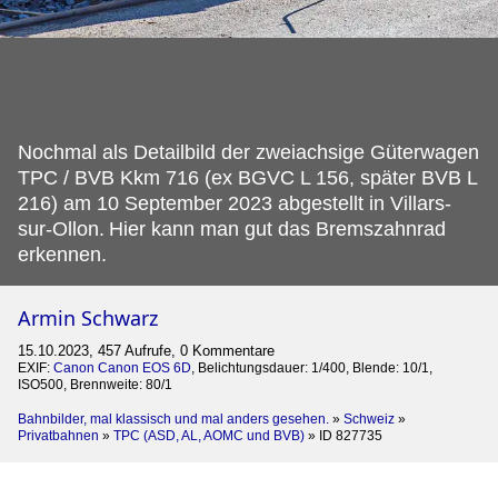
Nochmal als Detailbild der zweiachsige Güterwagen
TPC / BVB Kkm 716 (ex BGVC L 156, später BVB L
216) am 10 September 2023 abgestellt in Villars-
sur-Ollon.
Hier kann man gut das Bremszahnrad
erkennen.
Armin Schwarz
15.10.2023, 457 Aufrufe, 0 Kommentare
EXIF:
Canon Canon EOS 6D
, Belichtungsdauer: 1/400, Blende: 10/1,
ISO500, Brennweite: 80/1
Bahnbilder, mal klassisch und mal anders gesehen.
»
Schweiz
»
Privatbahnen
»
TPC (ASD, AL, AOMC und BVB)
»
ID 827735