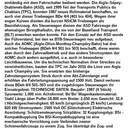
einhändig mit dem Fahrschalter bedient werden. Die Aigle–Sépey–
Diablerets-Bahn (ASD), seit 1999 Teil der Transports Publics du
Chablais (TPC), konnten 1987 neues Rollmaterial beschaffen, so
auch vier dieser Triebwagen BDe 4/4 (401 bis 404). Wegen ihrer
engen Kurven dienten die kurzen NStCM-Triebwagen als
Basisfahrzeug. Als Steuerwagen dienen der ASD Fahrzeuge der
ehemaligen Birsigthalbahn, die sie von der Baselland Transport
(BLT) erworben werden konnte. Für den Einsatz auf der ASD wurde
der Führerstand, bei den ex BTB-Steuerwagen neu aufgebaut.
Auch die AOMC (Aigle-Ollon-Monthey-Champéry-Bahn) hat drei
solcher Triebwagen (BDeh 4/4 501 bis 503) beschafft, diese waren
aber durch den Zahnradbetrieb und das andere Stromsystem der
AOMC doch anders ausgeführt, u.a. auch in besonderer
Leichtbauweise. Um die technischen Normalien ihrer Strecken zu
vereinheitlichen, bauten die TPC im Jahr 2016 die Linie von Aigle
nach Champéry um. Sie ersetzten das bisherige
Zahnstangensystem Strub durch eine Abt-Zahnstange und
erhöhten die Fahrleitungsspannung auf 1500 Volt. Damit verloren
diese BDeh 4/4 501–503 und die zugehörigen Steuerwagen ihr
Einsatzgebiet. TECHNISCHE DATEN: Baujahr: 1987 (4 Stück)
Spurweite: 1.000 mm Achsformel: Bo’Bo’ Wagenkastenmaterial:
Stahl Länge über Puffer:18.800 mm Breite: 2.650 mm Gewicht: 32,4
t Höchstgeschwindigkeit: 65 km/h (ursprünglich 25 km/h) Leistung:
820 kW Stromsystem: 1500 Volt DC (Gleichstrom) Elektrische
Ausrüstung: Schützensteuerung Sitzplätze: 32 Kupplungstyp: BSi -
Kompaktkupplung Die BSI-Kompaktkupplung ist eine
mechanische Vorrichtung zum Verbinden zweier
Schienenfahrzeuge zu einem Zug. Sie überträgt die Zug- und