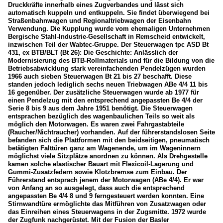
Druckkräfte innerhalb eines Zugverbandes und lässt sich
automatisch kuppeln und entkuppeln. Sie findet überwiegend bei
Straßenbahnwagen und Regionaltriebwagen der Eisenbahn
Verwendung. Die Kupplung wurde vom ehemaligen Unternehmen
Bergische Stahl-Industrie-Gesellschaft in Remscheid entwickelt,
inzwischen Teil der Wabtec-Gruppe. Der Steuerwagen tpc ASD Bt
431, ex BTB/BLT (Bt 26): Die Geschichte: Anlässlich der
Modernisierung des BTB-Rollmaterials und für die Bildung von die
Betriebsabwicklung stark vereinfachenden Pendelzügen wurden
1966 auch sieben Steuerwagen Bt 21 bis 27 beschafft. Diese
standen jedoch lediglich sechs neuen Triebwagen ABe 4/4 11 bis
16 gegenüber. Der zusätzliche Steuerwagen wurde ab 1977 für
einen Pendelzug mit den entsprechend angepassten Be 4/4 der
Serie 8 bis 9 aus dem Jahre 1951 benötigt. Die Steuerwagen
entsprachen bezüglich des wagenbaulichen Teils so weit als
möglich den Motorwagen. Es waren zwei Fahrgastabteile
(Raucher/Nichtraucher) vorhanden. Auf der führerstandslosen Seite
befanden sich die Plattformen mit den beidseitigen, pneumatisch
betätigten Falttüren ganz am Wagenende, um im Wageninnern
möglichst viele Sitzplätze anordnen zu können. Als Drehgestelle
kamen solche elastischer Bauart mit Flexicoil-Lagerung und
Gummi-Zusatzfedern sowie Klotzbremse zum Einbau. Der
Führerstand entsprach jenem der Motorwagen (ABe 4/4). Er war
von Anfang an so ausgelegt, dass auch die entsprechend
angepassten Be 4/4 8 und 9 ferngesteuert werden konnten. Eine
Stirnwandtüre ermöglichte das Mitführen von Zusatzwagen oder
das Einreihen eines Steuerwagens in der Zugsmitte. 1972 wurde
der Zugfunk nachgerüstet. Mit der Fusion der Basler