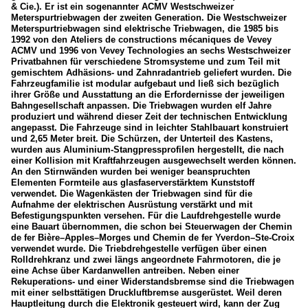
& Cie.). Er ist ein sogenannter ACMV Westschweizer
Meterspurtriebwagen der zweiten Generation. Die Westschweizer
Meterspurtriebwagen sind elektrische Triebwagen, die 1985 bis
1992 von den Ateliers de constructions mécaniques de Vevey
ACMV und 1996 von Vevey Technologies an sechs Westschweizer
Privatbahnen für verschiedene Stromsysteme und zum Teil mit
gemischtem Adhäsions- und Zahnradantrieb geliefert wurden. Die
Fahrzeugfamilie ist modular aufgebaut und ließ sich bezüglich
ihrer Größe und Ausstattung an die Erfordernisse der jeweiligen
Bahngesellschaft anpassen. Die Triebwagen wurden elf Jahre
produziert und während dieser Zeit der technischen Entwicklung
angepasst. Die Fahrzeuge sind in leichter Stahlbauart konstruiert
und 2,65 Meter breit. Die Schürzen, der Unterteil des Kastens,
wurden aus Aluminium-Stangpressprofilen hergestellt, die nach
einer Kollision mit Kraftfahrzeugen ausgewechselt werden können.
An den Stirnwänden wurden bei weniger beanspruchten
Elementen Formteile aus glasfaserverstärktem Kunststoff
verwendet. Die Wagenkästen der Triebwagen sind für die
Aufnahme der elektrischen Ausrüstung verstärkt und mit
Befestigungspunkten versehen. Für die Laufdrehgestelle wurde
eine Bauart übernommen, die schon bei Steuerwagen der Chemin
de fer Bière–Apples–Morges und Chemin de fer Yverdon–Ste-Croix
verwendet wurde. Die Triebdrehgestelle verfügen über einen
Rolldrehkranz und zwei längs angeordnete Fahrmotoren, die je
eine Achse über Kardanwellen antreiben. Neben einer
Rekuperations- und einer Widerstandsbremse sind die Triebwagen
mit einer selbsttätigen Druckluftbremse ausgerüstet. Weil deren
Hauptleitung durch die Elektronik gesteuert wird, kann der Zug