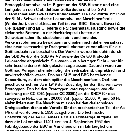
der SVG Eisenbahn-Erlebniswelt Horb. Die Ae 6/6-
Prototyplokomotive ist im Eigentum der SBB Historic und eine
Leihgabe an den Club del San Gottardodie und bei SVG -
Eisenbahnerlebniswelt Horb untergestellt. Die Lok wurde 1952 von
der SLM - Schweizerische Lokomotiv- und Maschinenfabrik
(Winterthur), der elektrischer Teil ist von BBC - Brown, Boveri &
Cie. (Baden) und MFO lieferte die Sicherheitsausrüstung sowie die
elektrische Bremse. In der Nachkriegszeit hatten die
Schweizerischen Bundesbahnen ein zunehmendes
Verkehrsvolumen zu bewältigen und sahen sich daher veranlasst,
eine neue sechsachsige Drehgestelllokomotive vor allem für die
Gotthardbahn zu beschaffen. Der Verkehr wurde bis dahin durch
die SBB Ae 4/6, die SBB Ae 4/7 sowie die Ce 6/8 Krokodil-
Lokomotive abgewickelt. Sie waren – aus heutiger Sicht – nur für
sehr bescheidene Anhängelasten zugelassen. Dadurch waren am
Gotthard Vorspanndienste nötig, die zeitraubend, unpraktisch und
unwirtschaftlich waren. Das aus SLM und BBC bestehende
Konsortium, zu dem sich später die Maschinenfabrik Oerlikon
gesellte, erhielt im Jahr 1949 den Zuschlag für den Bau von zwei
Prototypen. Den beiden Prototypen vorausgegangen war die
Lieferung der CC 6051 (später CC 20001) an die SNCF für das
savoyische Netz, das mit 20.000 Volt (später 25.000 V) und 50 Hz
elektrifiziert war. Die Maschine mit den beiden dreiachsigen
Drehgestellen diente als Vorbild für den mechanischen Teil der Ae
6/6 und wurde bereits 1950 ausgeliefert. Die technische
Entwicklung der Ae 6/6 erwies sich als schwierige Aufgabe, so
dass die Lokomotive 11401 erst am 4. September 1952 das
Fabrikgebäude der BBC in Münchenstein in fahrtauglichem