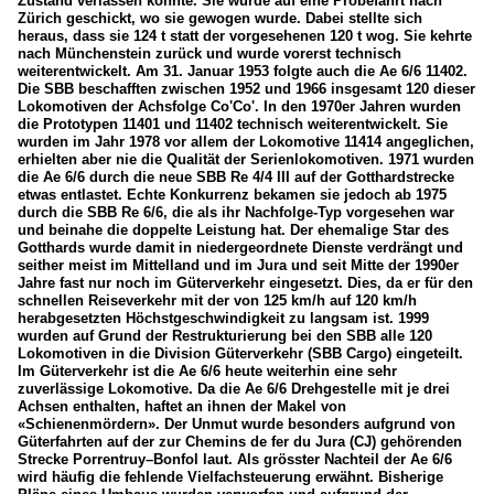
Zustand verlassen konnte. Sie wurde auf eine Probefahrt nach
Zürich geschickt, wo sie gewogen wurde. Dabei stellte sich
heraus, dass sie 124 t statt der vorgesehenen 120 t wog. Sie kehrte
nach Münchenstein zurück und wurde vorerst technisch
weiterentwickelt. Am 31. Januar 1953 folgte auch die Ae 6/6 11402.
Die SBB beschafften zwischen 1952 und 1966 insgesamt 120 dieser
Lokomotiven der Achsfolge Co'Co'. In den 1970er Jahren wurden
die Prototypen 11401 und 11402 technisch weiterentwickelt. Sie
wurden im Jahr 1978 vor allem der Lokomotive 11414 angeglichen,
erhielten aber nie die Qualität der Serienlokomotiven. 1971 wurden
die Ae 6/6 durch die neue SBB Re 4/4 III auf der Gotthardstrecke
etwas entlastet. Echte Konkurrenz bekamen sie jedoch ab 1975
durch die SBB Re 6/6, die als ihr Nachfolge-Typ vorgesehen war
und beinahe die doppelte Leistung hat. Der ehemalige Star des
Gotthards wurde damit in niedergeordnete Dienste verdrängt und
seither meist im Mittelland und im Jura und seit Mitte der 1990er
Jahre fast nur noch im Güterverkehr eingesetzt. Dies, da er für den
schnellen Reiseverkehr mit der von 125 km/h auf 120 km/h
herabgesetzten Höchstgeschwindigkeit zu langsam ist. 1999
wurden auf Grund der Restrukturierung bei den SBB alle 120
Lokomotiven in die Division Güterverkehr (SBB Cargo) eingeteilt.
Im Güterverkehr ist die Ae 6/6 heute weiterhin eine sehr
zuverlässige Lokomotive. Da die Ae 6/6 Drehgestelle mit je drei
Achsen enthalten, haftet an ihnen der Makel von
«Schienenmördern». Der Unmut wurde besonders aufgrund von
Güterfahrten auf der zur Chemins de fer du Jura (CJ) gehörenden
Strecke Porrentruy–Bonfol laut. Als grösster Nachteil der Ae 6/6
wird häufig die fehlende Vielfachsteuerung erwähnt. Bisherige