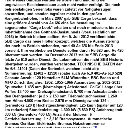
Pläne eines Umbaus wurden verworfen und aufgrund der
ungewissen Restlebensdauer auch nicht weiter verfolgt. Die noch
betriebsfähigen Serienloks waren zuletzt vor Nahgüterzügen
anzutreffen, und standen tagsüber meist in den großen
Rangierbahnhöfen. Im März 2007 gab SBB Cargo bekannt, dass
eine größere Anzahl von Ae 6/6 eine Neubemalung im
sogenannten "Cargo-Look" erhalten und noch mindestens bis zur
Inbetriebnahme des Gotthard-Basistunnels (voraussichtlich um
2016) in Betrieb bleiben sollten. Am 5. Juli 2012 veröffentlichte
SBB Cargo das neue Flottenkonzept, welches die Ausmusterung
der noch im Betrieb stehenden, rund 40 Ae 6/6 bis Ende 2013
vorsieht. Ihre verbliebenen Dienste sollen durch Re 620 und Re 420
übernommen werden. Im Dezember 2013 stellte SBB Cargo die
letzte Ae 610 außer Dienst. Die Lokomotiven die nicht SBB Historic
übergeben wurden, wurden verschrottet. TECHNISCHE DATEN der
Ae 6/6 -11401 (Daten der Serienlok weichen leicht ab):
Nummerierung: 11401 – 11520 (später auch Ae 610 401–Ae 610 520)
Gebaute Anzahl: 120 Hersteller: SLM Winterthur, BBC Baden und
MFO Zürich Baujahre: 1952, 1955–1966 Ausmusterung: 2002–2013
Spurweite: 1.435 mm (Normalspur) Achsformel: Co'Co' Länge über
Puffer: 18.400 mm Drehzapfenabstand: 8.700 mm Achsabstände in
den Drehgestellen: je 2 x 2.150 mm Triebraddurchmesser: 1.260
mm Höhe: 4.500 mm Breite: 2.970 mm Dienstgewicht: 124 t
(Serienloks 120 t) Höchstgeschwindigkeit: 125 km/h (später auf 120
km reduziert) Stundenleistung: 4.300 kW (5.830 PS) Anfahrzugkraft:
330 kN (Serienloks 400 kN) Anzahl der Motoren: 6
Getriebeübersetzung: 1 : 2,216 Bremssysteme: Automatische
Bremse: Oerlikon Elektrische Bremse: Nutzstrombremse