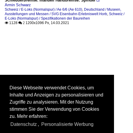
Schleuderbremse: manuell Handbremse: Spindel

Armin Schwarz
Schweiz / E-Loks (Normalspur) / Ae 6/6 (Ae 610)
,
Deutschland / Museen,
Ausstellungen und Messen / SVG Eisenbahn-Erlebniswelt Horb
,
Schweiz /
E-Loks (Normalspur) / Spezifikationen der Baureihen
1128
1200x1096 Px, 14.03.2021

 2
Diese Webseite verwendet Cookies, um
Inhalte und Anzeigen zu personalisieren und
Zugriffe zu analysieren. Mit der Nutzung
stimmen Sie der Verwendung von Cookies
zu. Mehr erfahren:
Datenschutz
,
Personalisierte Werbung