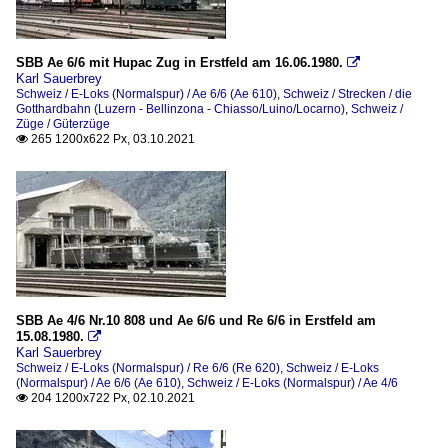
SBB Ae 6/6 mit Hupac Zug in Erstfeld am 16.06.1980.

Karl Sauerbrey
Schweiz / E-Loks (Normalspur) / Ae 6/6 (Ae 610)
,
Schweiz / Strecken / die
Gotthardbahn (Luzern - Bellinzona - Chiasso/Luino/Locarno)
,
Schweiz /
Züge / Güterzüge
265 1200x622 Px, 03.10.2021

SBB Ae 4/6 Nr.10 808 und Ae 6/6 und Re 6/6 in Erstfeld am
15.08.1980.

Karl Sauerbrey
Schweiz / E-Loks (Normalspur) / Re 6/6 (Re 620)
,
Schweiz / E-Loks
(Normalspur) / Ae 6/6 (Ae 610)
,
Schweiz / E-Loks (Normalspur) / Ae 4/6
204 1200x722 Px, 02.10.2021
