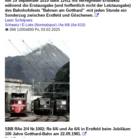
Am 19 September 2019 steht 11411 ins verregneten Erstfekld
während die Erstausgabe (und hoffentlich nicht der Letztausgabe)
Sonstiges
des Bahnhofsfests "Bahnen am Gotthard" -mit jeden Stunde ein
Sonderzug zwischen Erstfeld und Göschenen.

Leon Schrijvers
Strecken
Schweiz / E-Loks (Normalspur) / Ae 6/6 (Ae 610)
366 1200x800 Px, 03.02.2025

die Gotthardbahn (Luzern - Bellinzona - Chiasso/Luino/Lo
im Lavaux
Triebzüge (Normalspur)
De 4/4, ex Fe 4/4 (Nr. 1661-1685)
RBDe 560 NPZ Domino (ex NPZ, ex RBDe 4/4)
RBe 2/4 bzw. RAe 2/4 (Roter Pfeil)
Unternehmen
SBB Cargo (SBBC)
Veranstaltungen
SBB RAe 2/4 Nr.1002; Re 6/6 und Ae 6/6 in Erstfeld beim Jubiläum
100 Jahre Gotthardbahn
100 Jahre Gotthard-Bahn am 22.09.1981.
