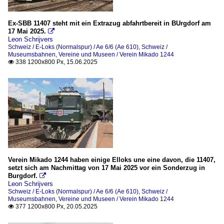
2020
Bahnhöfe
2021
Ex-SBB 11407 steht mit ein Extrazug abfahrtbereit in BUrgdorf am
17 Mai 2025.
2022

Beromünster
Leon Schrijvers
2023
Schweiz / E-Loks (Normalspur) / Ae 6/6 (Ae 610)
Brig
,
Schweiz /
Museumsbahnen, Vereine und Museen / Verein Mikado 1244
2024
Lausanne
338 1200x800 Px, 15.06.2025

2025
Sonstige
Bahntechnische Anlagen
Weichen und Gleise
Bildreportagen
Eröffnung Gotthardbasistunnel 2016
Verein Mikado 1244 haben einige Elloks une eine davon, die 11407,
setzt sich am Nachmittag von 17 Mai 2025 vor ein Sonderzug in
Burgdorf.

Dampfloks (Normalspur)
Leon Schrijvers
Schweiz / E-Loks (Normalspur) / Ae 6/6 (Ae 610)
,
Schweiz /
Sonstige
Museumsbahnen, Vereine und Museen / Verein Mikado 1244
377 1200x800 Px, 20.05.2025

E-Loks (Normalspur)