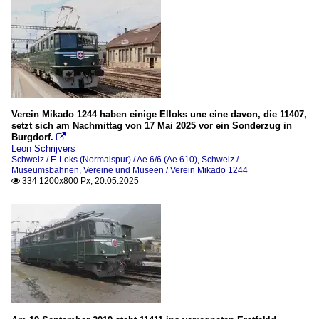
Spezifikationen der Baureihen
Ae 4/6
Ae 4/7
Ae 6/8 (BLS)
Ce 6/8 II - Krokodil (teilweise Be 6/8 II)
Verein Mikado 1244 haben einige Elloks une eine davon, die 11407,
Ee 3/4
setzt sich am Nachmittag von 17 Mai 2025 vor ein Sonderzug in
Burgdorf.

Re 4/4 II (Re 420)
Leon Schrijvers
Re 465 (BLS)
Schweiz / E-Loks (Normalspur) / Ae 6/6 (Ae 610)
,
Schweiz /
Museumsbahnen, Vereine und Museen / Verein Mikado 1244
Re 482 (TRAXX F140 AC1 oder AC2) der SBB Cargo
334 1200x800 Px, 20.05.2025

Re 6/6 (Re 620)
Museumsbahnen, Vereine und Museen
SBB Historic
Verein Mikado 1244
Sonstige