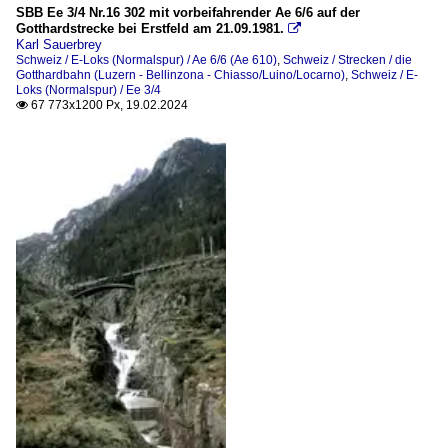
SBB Ee 3/4 Nr.16 302 mit vorbeifahrender Ae 6/6 auf der
Gotthardstrecke bei Erstfeld am 21.09.1981.

Karl Sauerbrey
Schweiz / E-Loks (Normalspur) / Ae 6/6 (Ae 610)
,
Schweiz / Strecken / die
Gotthardbahn (Luzern - Bellinzona - Chiasso/Luino/Locarno)
,
Schweiz / E-
Loks (Normalspur) / Ee 3/4
67 773x1200 Px, 19.02.2024
