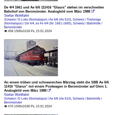
De 4/4 1661 und Ae 6/6 111416 "Glaurs" stehen im verschneiten
Bahnhof von Beromünster. Analogbild vom März 1988

Stefan Wohlfahrt
Schweiz / E-Loks (Normalspur) / Ae 6/6 (Ae 610)
,
Schweiz / Triebzüge
(Normalspur) / De 4/4, ex Fe 4/4 (Nr. 1661-1685)
,
Schweiz / Bahnhöfe /
Beromünster
458 1500x1018 Px, 15.01.2024

An einem trüben und schneereichen Märztag steht die SBB Ae 6/6
11416 "Glarus" mit einem Postwagen in Beromünster auf Gleis 1.
Analogbild vom März 1988

Stefan Wohlfahrt
Schweiz / E-Loks (Normalspur) / Ae 6/6 (Ae 610)
,
Schweiz / Bahnhöfe /
Beromünster
470 1500x1030 Px, 15.01.2024
