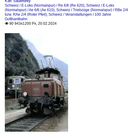
Karl Sauerbrey
Schweiz / E-Loks (Normalspur) / Re 6/6 (Re 620)
,
Schweiz / E-Loks
Wagen (Normalspur)
(Normalspur) / Ae 6/6 (Ae 610)
,
Schweiz / Triebzüge (Normalspur) / RBe 2/4
bzw. RAe 2/4 (Roter Pfeil)
,
Schweiz / Veranstaltungen / 100 Jahre
Güterwagen der Gattung Db, Begleitwagen "Sputnik" (sp. 
Gotthardbahn
90 943x1200 Px, 20.02.2024

Güterwagen sonstige
Personenwagen
Züge
Güterzüge
Venice Simplon-Orient-Express (VSOE)