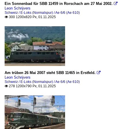
2004
Ein Sonnenbad für SBB 11459 in Rorschach am 27 Mai 2002.

_Ausländische Loks
Leon Schrijvers
2006
Schweiz / E-Loks (Normalspur) / Ae 6/6 (Ae 610)
300 1200x820 Px, 01.11.2025

2007
Museen, Ausstellungen und Messen
2008
SVG Eisenbahn-Erlebniswelt Horb
2010
Wagen
2011
Personenwagen
2012
Niederlande
2014
Am trüben 26 Mai 2007 steht SBB 11465 in Erstfeld.

2015
Leon Schrijvers
E-Loks
Schweiz / E-Loks (Normalspur) / Ae 6/6 (Ae 610)
2016
278 1200x790 Px, 01.11.2025

1300
2017
2018
Schweiz
2019
Bahnhochbauten
2020
Brücken