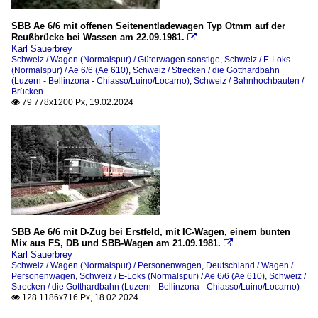
SBB Ae 6/6 mit offenen Seitenentladewagen Typ Otmm auf der
Reußbrücke bei Wassen am 22.09.1981.

Karl Sauerbrey
Schweiz / Wagen (Normalspur) / Güterwagen sonstige
,
Schweiz / E-Loks
(Normalspur) / Ae 6/6 (Ae 610)
,
Schweiz / Strecken / die Gotthardbahn
(Luzern - Bellinzona - Chiasso/Luino/Locarno)
,
Schweiz / Bahnhochbauten /
Brücken
79 778x1200 Px, 19.02.2024

SBB Ae 6/6 mit D-Zug bei Erstfeld, mit IC-Wagen, einem bunten
Mix aus FS, DB und SBB-Wagen am 21.09.1981.

Karl Sauerbrey
Schweiz / Wagen (Normalspur) / Personenwagen
,
Deutschland / Wagen /
Personenwagen
,
Schweiz / E-Loks (Normalspur) / Ae 6/6 (Ae 610)
,
Schweiz /
Strecken / die Gotthardbahn (Luzern - Bellinzona - Chiasso/Luino/Locarno)
128 1186x716 Px, 18.02.2024
