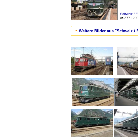
Schweiz / E
377
1200

Weitere Bilder aus "Schweiz / 