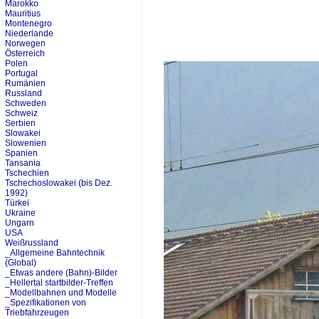
Marokko
Mauritius
Montenegro
Niederlande
Norwegen
Österreich
Polen
Portugal
Rumänien
Russland
Schweden
Schweiz
Serbien
Slowakei
Slowenien
Spanien
Tansania
Tschechien
Tschechoslowakei (bis Dez.
1992)
Türkei
Ukraine
Ungarn
USA
Weißrussland
_Allgemeine Bahntechnik
(Global)
_Etwas andere (Bahn)-Bilder
_Hellertal startbilder-Treffen
_Modellbahnen und Modelle
_Spezifikationen von
Triebfahrzeugen