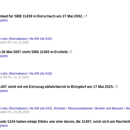
nbad für SBB 11459 in Rorschach am 27 Mai 2002.

jvers
-Loks (Normalspur) / Ae 6/6 (Ae 610)
x820 Px, 01.11.2025
 26 Mai 2007 steht SBB 11465 in Erstfeld.

jvers
-Loks (Normalspur) / Ae 6/6 (Ae 610)
x790 Px, 01.11.2025
407 steht mit ein Extrazug abfahrtbereit in BUrgdorf am 17 Mai 2025.

jvers
-Loks (Normalspur) / Ae 6/6 (Ae 610)
,
Schweiz / Museumsbahnen, Vereine und Museen / Ver
x800 Px, 15.06.2025
kado 1244 haben einige Elloks une eine davon, die 11407, setzt sich am Nachmit
jvers