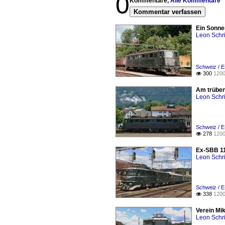
0
Kommentare,
Alle Kommentare
Kommentar verfassen
Ein Sonne
Leon Schri
Schweiz / E
300
1200

Am trüben
Leon Schri
Schweiz / E
278
1200

Ex-SBB 11
Leon Schri
Schweiz / E
338
1200

Verein Mi
Leon Schri