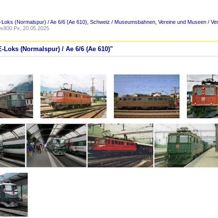
-Loks (Normalspur) / Ae 6/6 (Ae 610)
,
Schweiz / Museumsbahnen, Vereine und Museen / Ver
x800 Px, 20.05.2025
E-Loks (Normalspur) / Ae 6/6 (Ae 610)"