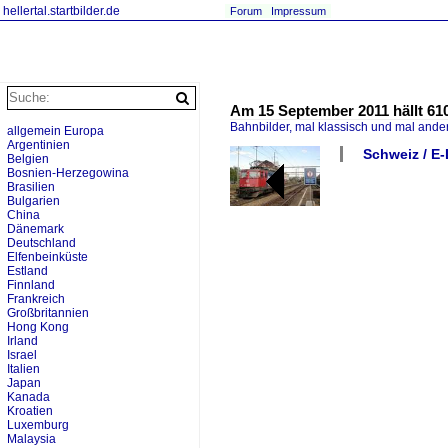
hellertal.startbilder.de
Forum
Impressum
Am 15 September 2011 hällt 610 
Bahnbilder, mal klassisch und mal ande
allgemein Europa
Argentinien
Schweiz / E-
Belgien
Bosnien-Herzegowina
Brasilien
Bulgarien
China
Dänemark
Deutschland
Elfenbeinküste
Estland
Finnland
Frankreich
Großbritannien
Hong Kong
Irland
Israel
Italien
Japan
Kanada
Kroatien
Luxemburg
Malaysia