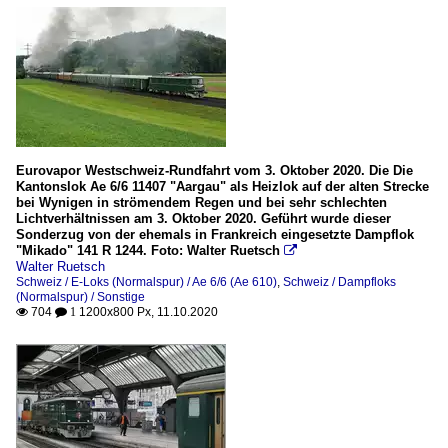
Eurovapor Westschweiz-Rundfahrt vom 3. Oktober 2020. Die Die
Kantonslok Ae 6/6 11407 "Aargau" als Heizlok auf der alten Strecke
bei Wynigen in strömendem Regen und bei sehr schlechten
Lichtverhältnissen am 3. Oktober 2020. Geführt wurde dieser
Sonderzug von der ehemals in Frankreich eingesetzte Dampflok
"Mikado" 141 R 1244. Foto: Walter Ruetsch

Walter Ruetsch
Schweiz / E-Loks (Normalspur) / Ae 6/6 (Ae 610)
,
Schweiz / Dampfloks
(Normalspur) / Sonstige
704
1200x800 Px, 11.10.2020

 1