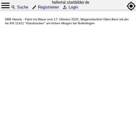
hellertal.startbilder.de
Suche
Registrieren
Login
SBB Historic - Fahrt ins Blaue vom 17. Oktober 2020. Wagenüberfuhr Olten-Bern mit der
Ae 6/6 11421 "Graubünden" am frühen Morgen bei Bollodingen