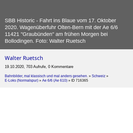
SBB Historic - Fahrt ins Blaue vom 17.
Oktober
2020. Wagenüberfuhr Olten-Bern mit der Ae 6/6
11421 "Graubünden" am frühen Morgen bei
Bollodingen. Foto: Walter Ruetsch
Walter Ruetsch
19.10.2020, 703 Aufrufe, 0 Kommentare
Bahnbilder, mal klassisch und mal anders gesehen.
»
Schweiz
»
E-Loks (Normalspur)
»
Ae 6/6 (Ae 610)
»
ID 716365