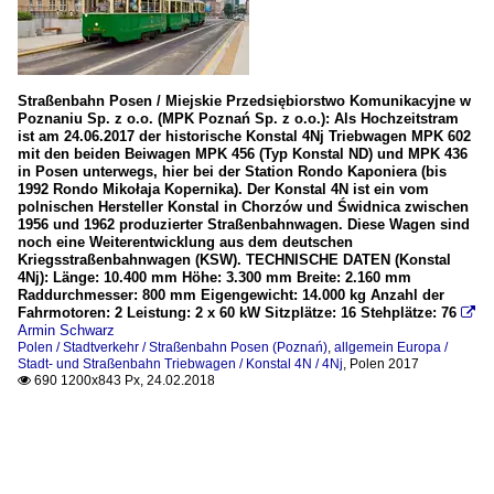
Straßenbahn Posen / Miejskie Przedsiębiorstwo Komunikacyjne w
Poznaniu Sp. z o.o. (MPK Poznań Sp. z o.o.): Als Hochzeitstram
ist am 24.06.2017 der historische Konstal 4Nj Triebwagen MPK 602
mit den beiden Beiwagen MPK 456 (Typ Konstal ND) und MPK 436
in Posen unterwegs, hier bei der Station Rondo Kaponiera (bis
1992 Rondo Mikołaja Kopernika). Der Konstal 4N ist ein vom
polnischen Hersteller Konstal in Chorzów und Świdnica zwischen
1956 und 1962 produzierter Straßenbahnwagen. Diese Wagen sind
noch eine Weiterentwicklung aus dem deutschen
Kriegsstraßenbahnwagen (KSW). TECHNISCHE DATEN (Konstal
4Nj): Länge: 10.400 mm Höhe: 3.300 mm Breite: 2.160 mm
Raddurchmesser: 800 mm Eigengewicht: 14.000 kg Anzahl der
Fahrmotoren: 2 Leistung: 2 x 60 kW Sitzplätze: 16 Stehplätze: 76

Armin Schwarz
Polen / Stadtverkehr / Straßenbahn Posen (Poznań)
,
allgemein Europa /
Stadt- und Straßenbahn Triebwagen / Konstal 4N / 4Nj
,
Polen 2017
690 1200x843 Px, 24.02.2018
