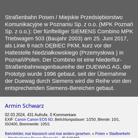
Straßenbahn Posen / Miejskie Przedsiębiorstwo
Komunikacyjne w Poznaniu Sp.
z o.o. (MPK Poznań
Sp. z o.o.): Der fünfteiliger SIEMENS Combino MPK
Triebwagen 503 (Baujahr 2003) am 25. Juni 2017,
als Linie 9 nach DĘBIEC PKM, kurz vor der
Haltestelle Niedziałkowskiego (Przemysłowa ) in
Poznań/Polen. Der Combino ist eine Niederflur-
Straßenbahnwagenbaureihe der DUEWAG AG, der
Prototyp wurde 1996 gebaut, seit der Übernahme
der Duewag durch Siemens wird die Reihe von den
entsprechenden Siemens-Bereichen gebaut.
Armin Schwarz
02.03.2024, 431 Aufrufe, 0 Kommentare
EXIF:
Canon Canon EOS 6D
, Belichtungsdauer: 1/250, Blende: 10/1,
ISO400, Brennweite: 105/1
Bahnbilder, mal klassisch und mal anders gesehen.
»
Polen
»
Stadtverkehr