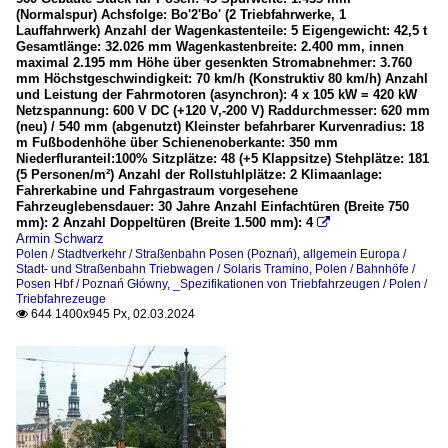
(Normalspur) Achsfolge: Bo'2'Bo' (2 Triebfahrwerke, 1
Lauffahrwerk) Anzahl der Wagenkastenteile: 5 Eigengewicht: 42,5 t
Gesamtlänge: 32.026 mm Wagenkastenbreite: 2.400 mm, innen
maximal 2.195 mm Höhe über gesenkten Stromabnehmer: 3.760
mm Höchstgeschwindigkeit: 70 km/h (Konstruktiv 80 km/h) Anzahl
und Leistung der Fahrmotoren (asynchron): 4 x 105 kW = 420 kW
Netzspannung: 600 V DC (+120 V,-200 V) Raddurchmesser: 620 mm
(neu) / 540 mm (abgenutzt) Kleinster befahrbarer Kurvenradius: 18
m Fußbodenhöhe über Schienenoberkante: 350 mm
Niederfluranteil:100% Sitzplätze: 48 (+5 Klappsitze) Stehplätze: 181
(5 Personen/m²) Anzahl der Rollstuhlplätze: 2 Klimaanlage:
Fahrerkabine und Fahrgastraum vorgesehene
Fahrzeuglebensdauer: 30 Jahre Anzahl Einfachtüren (Breite 750
mm): 2 Anzahl Doppeltüren (Breite 1.500 mm): 4

Armin Schwarz
Polen / Stadtverkehr / Straßenbahn Posen (Poznań)
,
allgemein Europa /
Stadt- und Straßenbahn Triebwagen / Solaris Tramino
,
Polen / Bahnhöfe /
Posen Hbf / Poznań Główny
,
_Spezifikationen von Triebfahrzeugen / Polen /
Triebfahrezeuge
644 1400x945 Px, 02.03.2024
