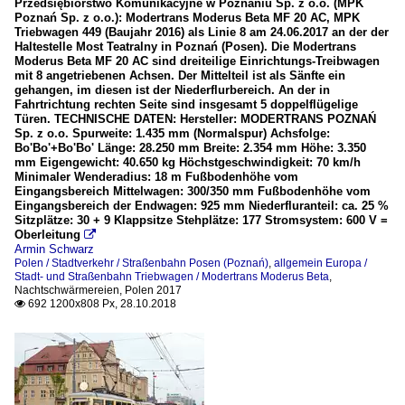
Przedsiębiorstwo Komunikacyjne w Poznaniu Sp. z o.o. (MPK
Poznań Sp. z o.o.): Modertrans Moderus Beta MF 20 AC, MPK
Triebwagen 449 (Baujahr 2016) als Linie 8 am 24.06.2017 an der der
Haltestelle Most Teatralny in Poznań (Posen). Die Modertrans
Moderus Beta MF 20 AC sind dreiteilige Einrichtungs-Treibwagen
mit 8 angetriebenen Achsen. Der Mittelteil ist als Sänfte ein
gehangen, im diesen ist der Niederflurbereich. An der in
Fahrtrichtung rechten Seite sind insgesamt 5 doppelflügelige
Türen. TECHNISCHE DATEN: Hersteller: MODERTRANS POZNAŃ
Sp. z o.o. Spurweite: 1.435 mm (Normalspur) Achsfolge:
Bo'Bo'+Bo'Bo' Länge: 28.250 mm Breite: 2.354 mm Höhe: 3.350
mm Eigengewicht: 40.650 kg Höchstgeschwindigkeit: 70 km/h
Minimaler Wenderadius: 18 m Fußbodenhöhe vom
Eingangsbereich Mittelwagen: 300/350 mm Fußbodenhöhe vom
Eingangsbereich der Endwagen: 925 mm Niederfluranteil: ca. 25 %
Sitzplätze: 30 + 9 Klappsitze Stehplätze: 177 Stromsystem: 600 V =
Oberleitung

Armin Schwarz
Polen / Stadtverkehr / Straßenbahn Posen (Poznań)
,
allgemein Europa /
Stadt- und Straßenbahn Triebwagen / Modertrans Moderus Beta
,
Nachtschwärmereien
,
Polen 2017
692 1200x808 Px, 28.10.2018
