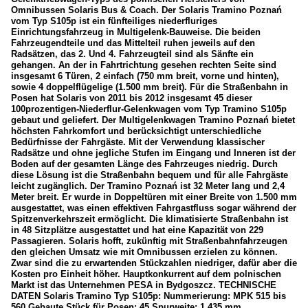
Omnibussen Solaris Bus & Coach. Der Solaris Tramino Poznań
vom Typ S105p ist ein fünfteiliges niederfluriges
Einrichtungsfahrzeug in Multigelenk-Bauweise. Die beiden
Fahrzeugendteile und das Mittelteil ruhen jeweils auf den
Radsätzen, das 2. Und 4. Fahrzeugteil sind als Sänfte ein
gehangen. An der in Fahrtrichtung gesehen rechten Seite sind
insgesamt 6 Türen, 2 einfach (750 mm breit, vorne und hinten),
sowie 4 doppelflügelige (1.500 mm breit). Für die Straßenbahn in
Posen hat Solaris von 2011 bis 2012 insgesamt 45 dieser
100prozentigen-Niederflur-Gelenkwagen vom Typ Tramino S105p
gebaut und geliefert. Der Multigelenkwagen Tramino Poznań bietet
höchsten Fahrkomfort und berücksichtigt unterschiedliche
Bedürfnisse der Fahrgäste. Mit der Verwendung klassischer
Radsätze und ohne jegliche Stufen im Eingang und Inneren ist der
Boden auf der gesamten Länge des Fahrzeuges niedrig. Durch
diese Lösung ist die Straßenbahn bequem und für alle Fahrgäste
leicht zugänglich. Der Tramino Poznań ist 32 Meter lang und 2,4
Meter breit. Er wurde in Doppeltüren mit einer Breite von 1.500 mm
ausgestattet, was einen effektiven Fahrgastfluss sogar während der
Spitzenverkehrszeit ermöglicht. Die klimatisierte Straßenbahn ist
in 48 Sitzplätze ausgestattet und hat eine Kapazität von 229
Passagieren. Solaris hofft, zukünftig mit Straßenbahnfahrzeugen
den gleichen Umsatz wie mit Omnibussen erzielen zu können.
Zwar sind die zu erwartenden Stückzahlen niedriger, dafür aber die
Kosten pro Einheit höher. Hauptkonkurrent auf dem polnischen
Markt ist das Unternehmen PESA in Bydgoszcz. TECHNISCHE
DATEN Solaris Tramino Typ S105p: Nummerierung: MPK 515 bis
560 Gebaute Stück für Posen: 45 Spurweite: 1.435 mm