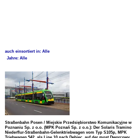
auch einsortiert in: Alle
Jahre: Alle
×
×
Alle Kategorien
Alle Jahre
allgemein Europa
2010
Stadt- und Straßenbahn Triebwagen
2012
Werdau /VVB LOWA ET 50 / EB 50
2019
Deutschland
2020
Straßenbahn Posen / Miejskie Przedsiębiorstwo Komunikacyjne w
Poznaniu Sp. z o.o. (MPK Poznań Sp. z o.o.): Der Solaris Tramino
2022
Niederflur-Straßenbahn-Gelenktriebwagen vom Typ S105p, MPK
Straßen-, Stadt- und U-Bahnen
Triebwagen 542, als Line 10 nach Debiec, auf der most Dworcowy