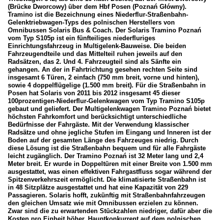
(Brücke Dworcowy) über dem Hbf Posen (Poznań Główny).
Leipzig (LVB)
Tramino ist die Bezeichnung eines Niederflur-Straßenbahn-
Gelenktriebwagen-Typs des polnischen Herstellers von
Omnibussen Solaris Bus & Coach. Der Solaris Tramino Poznań
Polen
vom Typ S105p ist ein fünfteiliges niederfluriges
Einrichtungsfahrzeug in Multigelenk-Bauweise. Die beiden
Fahrzeugendteile und das Mittelteil ruhen jeweils auf den
Bahnhöfe
Radsätzen, das 2. Und 4. Fahrzeugteil sind als Sänfte ein
gehangen. An der in Fahrtrichtung gesehen rechten Seite sind
Posen Hbf / Poznań Główny
insgesamt 6 Türen, 2 einfach (750 mm breit, vorne und hinten),
sowie 4 doppelflügelige (1.500 mm breit). Für die Straßenbahn in
Posen hat Solaris von 2011 bis 2012 insgesamt 45 dieser
Stadtverkehr
100prozentigen-Niederflur-Gelenkwagen vom Typ Tramino S105p
gebaut und geliefert. Der Multigelenkwagen Tramino Poznań bietet
Straßenbahn Posen (Poznań)
höchsten Fahrkomfort und berücksichtigt unterschiedliche
Bedürfnisse der Fahrgäste. Mit der Verwendung klassischer
Radsätze und ohne jegliche Stufen im Eingang und Inneren ist der
_Spezifikationen von Triebfahrzeugen
Boden auf der gesamten Länge des Fahrzeuges niedrig. Durch
diese Lösung ist die Straßenbahn bequem und für alle Fahrgäste
leicht zugänglich. Der Tramino Poznań ist 32 Meter lang und 2,4
Polen
Meter breit. Er wurde in Doppeltüren mit einer Breite von 1.500 mm
ausgestattet, was einen effektiven Fahrgastfluss sogar während der
Triebfahrezeuge
Spitzenverkehrszeit ermöglicht. Die klimatisierte Straßenbahn ist
in 48 Sitzplätze ausgestattet und hat eine Kapazität von 229
Passagieren. Solaris hofft, zukünftig mit Straßenbahnfahrzeugen
den gleichen Umsatz wie mit Omnibussen erzielen zu können.
Zwar sind die zu erwartenden Stückzahlen niedriger, dafür aber die
Kosten pro Einheit höher. Hauptkonkurrent auf dem polnischen