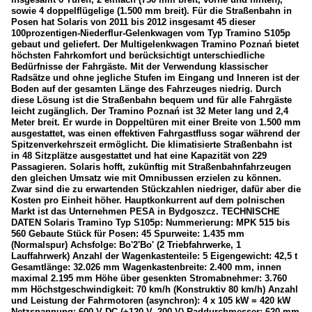
sowie 4 doppelflügelige (1.500 mm breit). Für die Straßenbahn in
Posen hat Solaris von 2011 bis 2012 insgesamt 45 dieser
100prozentigen-Niederflur-Gelenkwagen vom Typ Tramino S105p
gebaut und geliefert. Der Multigelenkwagen Tramino Poznań bietet
höchsten Fahrkomfort und berücksichtigt unterschiedliche
Bedürfnisse der Fahrgäste. Mit der Verwendung klassischer
Radsätze und ohne jegliche Stufen im Eingang und Inneren ist der
Boden auf der gesamten Länge des Fahrzeuges niedrig. Durch
diese Lösung ist die Straßenbahn bequem und für alle Fahrgäste
leicht zugänglich. Der Tramino Poznań ist 32 Meter lang und 2,4
Meter breit. Er wurde in Doppeltüren mit einer Breite von 1.500 mm
ausgestattet, was einen effektiven Fahrgastfluss sogar während der
Spitzenverkehrszeit ermöglicht. Die klimatisierte Straßenbahn ist
in 48 Sitzplätze ausgestattet und hat eine Kapazität von 229
Passagieren. Solaris hofft, zukünftig mit Straßenbahnfahrzeugen
den gleichen Umsatz wie mit Omnibussen erzielen zu können.
Zwar sind die zu erwartenden Stückzahlen niedriger, dafür aber die
Kosten pro Einheit höher. Hauptkonkurrent auf dem polnischen
Markt ist das Unternehmen PESA in Bydgoszcz. TECHNISCHE
DATEN Solaris Tramino Typ S105p: Nummerierung: MPK 515 bis
560 Gebaute Stück für Posen: 45 Spurweite: 1.435 mm
(Normalspur) Achsfolge: Bo'2'Bo' (2 Triebfahrwerke, 1
Lauffahrwerk) Anzahl der Wagenkastenteile: 5 Eigengewicht: 42,5 t
Gesamtlänge: 32.026 mm Wagenkastenbreite: 2.400 mm, innen
maximal 2.195 mm Höhe über gesenkten Stromabnehmer: 3.760
mm Höchstgeschwindigkeit: 70 km/h (Konstruktiv 80 km/h) Anzahl
und Leistung der Fahrmotoren (asynchron): 4 x 105 kW = 420 kW
Netzspannung: 600 V DC (+120 V,-200 V) Raddurchmesser: 620 mm