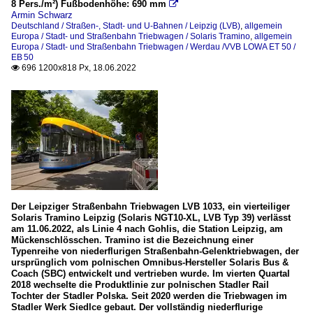
8 Pers./m²) Fußbodenhöhe: 690 mm

Armin Schwarz
Deutschland / Straßen-, Stadt- und U-Bahnen / Leipzig (LVB)
,
allgemein
Europa / Stadt- und Straßenbahn Triebwagen / Solaris Tramino
,
allgemein
Europa / Stadt- und Straßenbahn Triebwagen / Werdau /VVB LOWA ET 50 /
EB 50
696 1200x818 Px, 18.06.2022

Der Leipziger Straßenbahn Triebwagen LVB 1033, ein vierteiliger
Solaris Tramino Leipzig (Solaris NGT10-XL, LVB Typ 39) verlässt
am 11.06.2022, als Linie 4 nach Gohlis, die Station Leipzig, am
Mückenschlösschen. Tramino ist die Bezeichnung einer
Typenreihe von niederflurigen Straßenbahn-Gelenktriebwagen, der
ursprünglich vom polnischen Omnibus-Hersteller Solaris Bus &
Coach (SBC) entwickelt und vertrieben wurde. Im vierten Quartal
2018 wechselte die Produktlinie zur polnischen Stadler Rail
Tochter der Stadler Polska. Seit 2020 werden die Triebwagen im
Stadler Werk Siedlce gebaut. Der vollständig niederflurige