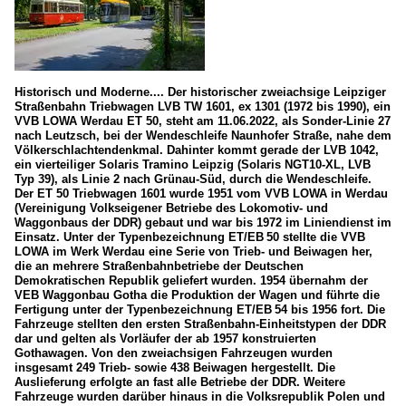
Historisch und Moderne.... Der historischer zweiachsige Leipziger
Straßenbahn Triebwagen LVB TW 1601, ex 1301 (1972 bis 1990), ein
VVB LOWA Werdau ET 50, steht am 11.06.2022, als Sonder-Linie 27
nach Leutzsch, bei der Wendeschleife Naunhofer Straße, nahe dem
Völkerschlachtendenkmal. Dahinter kommt gerade der LVB 1042,
ein vierteiliger Solaris Tramino Leipzig (Solaris NGT10-XL, LVB
Typ 39), als Linie 2 nach Grünau-Süd, durch die Wendeschleife.
Der ET 50 Triebwagen 1601 wurde 1951 vom VVB LOWA in Werdau
(Vereinigung Volkseigener Betriebe des Lokomotiv- und
Waggonbaus der DDR) gebaut und war bis 1972 im Liniendienst im
Einsatz. Unter der Typenbezeichnung ET/EB 50 stellte die VVB
LOWA im Werk Werdau eine Serie von Trieb- und Beiwagen her,
die an mehrere Straßenbahnbetriebe der Deutschen
Demokratischen Republik geliefert wurden. 1954 übernahm der
VEB Waggonbau Gotha die Produktion der Wagen und führte die
Fertigung unter der Typenbezeichnung ET/EB 54 bis 1956 fort. Die
Fahrzeuge stellten den ersten Straßenbahn-Einheitstypen der DDR
dar und gelten als Vorläufer der ab 1957 konstruierten
Gothawagen. Von den zweiachsigen Fahrzeugen wurden
insgesamt 249 Trieb- sowie 438 Beiwagen hergestellt. Die
Auslieferung erfolgte an fast alle Betriebe der DDR. Weitere
Fahrzeuge wurden darüber hinaus in die Volksrepublik Polen und