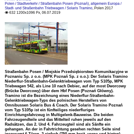
Polen / Stadtverkehr / Straßenbahn Posen (Poznań)
,
allgemein Europa /
Stadt- und Straßenbahn Triebwagen / Solaris Tramino
,
Polen 2017
632 1200x1096 Px, 06.07.2019

Straßenbahn Posen / Miejskie Przedsiębiorstwo Komunikacyjne w
Poznaniu Sp. z o.o. (MPK Poznań Sp. z o.o.): Der Solaris Tramino
Niederflur-Straßenbahn-Gelenktriebwagen vom Typ S105p, MPK
Triebwagen 542, als Line 10 nach Debiec, auf der most Dworcowy
(Brücke Dworcowy) über dem Hbf Posen (Poznań Główny).
Tramino ist die Bezeichnung eines Niederflur-Straßenbahn-
Gelenktriebwagen-Typs des polnischen Herstellers von
Omnibussen Solaris Bus & Coach. Der Solaris Tramino Poznań
vom Typ S105p ist ein fünfteiliges niederfluriges
Einrichtungsfahrzeug in Multigelenk-Bauweise. Die beiden
Fahrzeugendteile und das Mittelteil ruhen jeweils auf den
Radsätzen, das 2. Und 4. Fahrzeugteil sind als Sänfte ein
gehangen. An der in Fahrtrichtung gesehen rechten Seite sind
insgesamt 6 Türen, 2 einfach (750 mm breit, vorne und hinten),