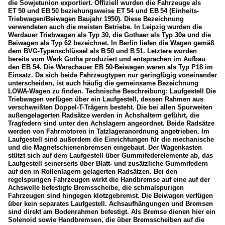
die Sowjetunion exportiert. Offiziell wurden die Fahrzeuge als
ET 50 und EB 50 beziehungsweise ET 54 und EB 54 (Einheits-
Triebwagen/Beiwagen Baujahr 1950). Diese Bezeichnung
verwendeten auch die meisten Betriebe. In Leipzig wurden die
Werdauer Triebwagen als Typ 30, die Gothaer als Typ 30a und die
Beiwagen als Typ 62 bezeichnet. In Berlin liefen die Wagen gemäß
dem BVG-Typenschlüssel als B 50 und B 51. Letztere wurden
bereits vom Werk Gotha produziert und entsprachen im Aufbau
den EB 54. Die Warschauer EB 50-Beiwagen waren als Typ P18 im
Einsatz. Da sich beide Fahrzeugtypen nur geringfügig voneinander
unterscheiden, ist auch häufig die gemeinsame Bezeichnung
LOWA-Wagen zu finden. Technische Beschreibung: Laufgestell Die
Triebwagen verfügen über ein Laufgestell, dessen Rahmen aus
verschweißten Doppel-T-Trägern besteht. Die bei allen Spurweiten
außengelagerten Radsätze werden in Achshaltern geführt, die
Tragfedern sind unter den Achslagern angeordnet. Beide Radsätze
werden von Fahrmotoren in Tatzlageranordnung angetrieben. Im
Laufgestell sind außerdem die Einrichtungen für die mechanische
und die Magnetschienenbremsen eingebaut. Der Wagenkasten
stützt sich auf dem Laufgestell über Gummifederelemente ab, das
Laufgestell seinerseits über Blatt- und zusätzliche Gummifedern
auf den in Rollenlagern gelagerten Radsätzen. Bei den
regelspurigen Fahrzeugen wirkt die Handbremse auf eine auf der
Achswelle befestigte Bremsscheibe, die schmalspurigen
Fahrzeugen sind hingegen klotzgebremst. Die Beiwagen verfügen
über kein separates Laufgestell. Achsaufhängungen und Bremsen
sind direkt am Bodenrahmen befestigt. Als Bremse dienen hier ein
Solenoid sowie Handbremsen, die über Bremsscheiben auf die