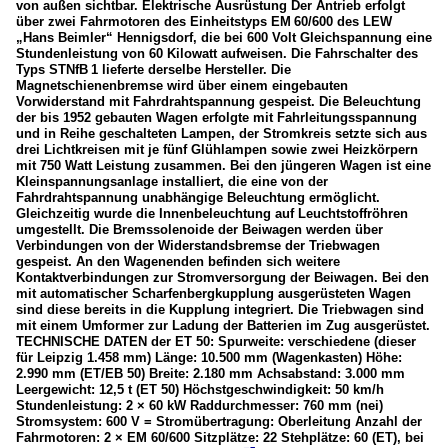
von außen sichtbar. Elektrische Ausrüstung Der Antrieb erfolgt
über zwei Fahrmotoren des Einheitstyps EM 60/600 des LEW
„Hans Beimler“ Hennigsdorf, die bei 600 Volt Gleichspannung eine
Stundenleistung von 60 Kilowatt aufweisen. Die Fahrschalter des
Typs STNfB 1 lieferte derselbe Hersteller. Die
Magnetschienenbremse wird über einem eingebauten
Vorwiderstand mit Fahrdrahtspannung gespeist. Die Beleuchtung
der bis 1952 gebauten Wagen erfolgte mit Fahrleitungsspannung
und in Reihe geschalteten Lampen, der Stromkreis setzte sich aus
drei Lichtkreisen mit je fünf Glühlampen sowie zwei Heizkörpern
mit 750 Watt Leistung zusammen. Bei den jüngeren Wagen ist eine
Kleinspannungsanlage installiert, die eine von der
Fahrdrahtspannung unabhängige Beleuchtung ermöglicht.
Gleichzeitig wurde die Innenbeleuchtung auf Leuchtstoffröhren
umgestellt. Die Bremssolenoide der Beiwagen werden über
Verbindungen von der Widerstandsbremse der Triebwagen
gespeist. An den Wagenenden befinden sich weitere
Kontaktverbindungen zur Stromversorgung der Beiwagen. Bei den
mit automatischer Scharfenbergkupplung ausgerüsteten Wagen
sind diese bereits in die Kupplung integriert. Die Triebwagen sind
mit einem Umformer zur Ladung der Batterien im Zug ausgerüstet.
TECHNISCHE DATEN der ET 50: Spurweite: verschiedene (dieser
für Leipzig 1.458 mm) Länge: 10.500 mm (Wagenkasten) Höhe:
2.990 mm (ET/EB 50) Breite: 2.180 mm Achsabstand: 3.000 mm
Leergewicht: 12,5 t (ET 50) Höchstgeschwindigkeit: 50 km/h
Stundenleistung: 2 × 60 kW Raddurchmesser: 760 mm (nei)
Stromsystem: 600 V = Stromübertragung: Oberleitung Anzahl der
Fahrmotoren: 2 × EM 60/600 Sitzplätze: 22 Stehplätze: 60 (ET), bei