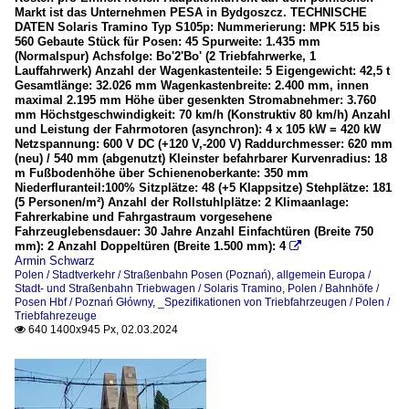
Markt ist das Unternehmen PESA in Bydgoszcz. TECHNISCHE
DATEN Solaris Tramino Typ S105p: Nummerierung: MPK 515 bis
560 Gebaute Stück für Posen: 45 Spurweite: 1.435 mm
(Normalspur) Achsfolge: Bo'2'Bo' (2 Triebfahrwerke, 1
Lauffahrwerk) Anzahl der Wagenkastenteile: 5 Eigengewicht: 42,5 t
Gesamtlänge: 32.026 mm Wagenkastenbreite: 2.400 mm, innen
maximal 2.195 mm Höhe über gesenkten Stromabnehmer: 3.760
mm Höchstgeschwindigkeit: 70 km/h (Konstruktiv 80 km/h) Anzahl
und Leistung der Fahrmotoren (asynchron): 4 x 105 kW = 420 kW
Netzspannung: 600 V DC (+120 V,-200 V) Raddurchmesser: 620 mm
(neu) / 540 mm (abgenutzt) Kleinster befahrbarer Kurvenradius: 18
m Fußbodenhöhe über Schienenoberkante: 350 mm
Niederfluranteil:100% Sitzplätze: 48 (+5 Klappsitze) Stehplätze: 181
(5 Personen/m²) Anzahl der Rollstuhlplätze: 2 Klimaanlage:
Fahrerkabine und Fahrgastraum vorgesehene
Fahrzeuglebensdauer: 30 Jahre Anzahl Einfachtüren (Breite 750
mm): 2 Anzahl Doppeltüren (Breite 1.500 mm): 4

Armin Schwarz
Polen / Stadtverkehr / Straßenbahn Posen (Poznań)
,
allgemein Europa /
Stadt- und Straßenbahn Triebwagen / Solaris Tramino
,
Polen / Bahnhöfe /
Posen Hbf / Poznań Główny
,
_Spezifikationen von Triebfahrzeugen / Polen /
Triebfahrezeuge
640 1400x945 Px, 02.03.2024
