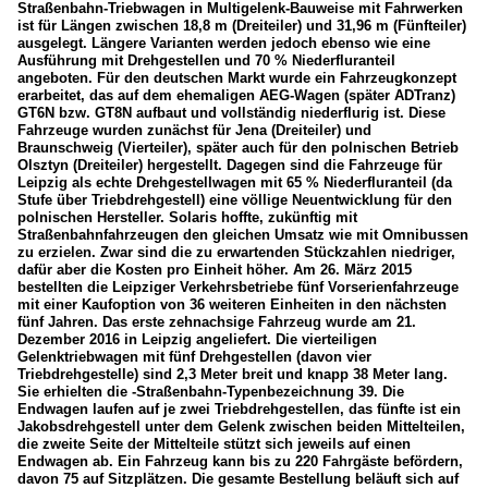
Straßenbahn-Triebwagen in Multigelenk-Bauweise mit Fahrwerken
ist für Längen zwischen 18,8 m (Dreiteiler) und 31,96 m (Fünfteiler)
ausgelegt. Längere Varianten werden jedoch ebenso wie eine
Ausführung mit Drehgestellen und 70 % Niederfluranteil
angeboten. Für den deutschen Markt wurde ein Fahrzeugkonzept
erarbeitet, das auf dem ehemaligen AEG-Wagen (später ADTranz)
GT6N bzw. GT8N aufbaut und vollständig niederflurig ist. Diese
Fahrzeuge wurden zunächst für Jena (Dreiteiler) und
Braunschweig (Vierteiler), später auch für den polnischen Betrieb
Olsztyn (Dreiteiler) hergestellt. Dagegen sind die Fahrzeuge für
Leipzig als echte Drehgestellwagen mit 65 % Niederfluranteil (da
Stufe über Triebdrehgestell) eine völlige Neuentwicklung für den
polnischen Hersteller. Solaris hoffte, zukünftig mit
Straßenbahnfahrzeugen den gleichen Umsatz wie mit Omnibussen
zu erzielen. Zwar sind die zu erwartenden Stückzahlen niedriger,
dafür aber die Kosten pro Einheit höher. Am 26. März 2015
bestellten die Leipziger Verkehrsbetriebe fünf Vorserienfahrzeuge
mit einer Kaufoption von 36 weiteren Einheiten in den nächsten
fünf Jahren. Das erste zehnachsige Fahrzeug wurde am 21.
Dezember 2016 in Leipzig angeliefert. Die vierteiligen
Gelenktriebwagen mit fünf Drehgestellen (davon vier
Triebdrehgestelle) sind 2,3 Meter breit und knapp 38 Meter lang.
Sie erhielten die -Straßenbahn-Typenbezeichnung 39. Die
Endwagen laufen auf je zwei Triebdrehgestellen, das fünfte ist ein
Jakobsdrehgestell unter dem Gelenk zwischen beiden Mittelteilen,
die zweite Seite der Mittelteile stützt sich jeweils auf einen
Endwagen ab. Ein Fahrzeug kann bis zu 220 Fahrgäste befördern,
davon 75 auf Sitzplätzen. Die gesamte Bestellung beläuft sich auf