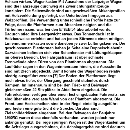
Achsen wirken. Wagenkasten Mit Ausnahme der Leipziger Wagen
sind die Fahrzeuge durchweg als Zweirichtungsfahrzeuge
konzipiert. Die Seitenwände sind aus geschweißten Abkantprofilen
mit Holzverkleidung gefertigt, der Unterboden hingegen aus
Walzprofilen. Die Verwendung unterschiedliche Profile hatte zur
Folge, dass die Plattformen zum Absenken neigten und die
Türholme rissen, was bei den ET/EB 54 überarbeitet wurde.
Dadurch stieg ihre Leergewicht etwas. Das Tonnendach ist in
Holzbauweise errichtet und hat an jedem Stirnende einen mittigen
Liniennummernkasten sowie daneben je zwei Lüftungskiemen. Die
geschlossenen Plattformen haben je Seite eine Doppelschiebetür.
Dazwischen befinden sich vier Seitenfenster mit Lüftungsklappen
im oberen Bereich. Der Fahrgastraum ist über schmale
Trennwände ohne Türen von den Plattformen abgetrennt. Die
Laufräder ragen in den Wageninnenraum hinein, die Ausschnitte
sind mit Blech abgedeckt. Damit konnte der Wagenboden relativ
niedrig ausgeführt werden.[7] Der Boden der Plattformen liegt
noch etwas tiefer, der Übergang geschieht stufenlos durch
Rampen. Im Innenraum sind bei den Trieb- und Beiwagen
gleichermaßen 22 Sitzplätze in Abteilform eingebaut. Die
Fahrerkabinen verfügen über einen fest eingebauten Fahrersitz, sie
sind über eine verglaste Wand von der Plattform abgetrennt. Die
Front- und Heckscheiben sind in der Regel einteilig ausgeführt
und bieten eine gute Sicht die Strecke. Darüber sind
Zielschilderkästen eingebaut. Bei den Beiwagen der Baujahre
1950/51 waren diese ebenfalls vorhanden, wurden jedoch nur
anfangs genutzt. Bei regelspurigen Wagen ist der Wagenkasten um
die Achslager ausgeschnitten, die Achslagergehäuse sind dadurch