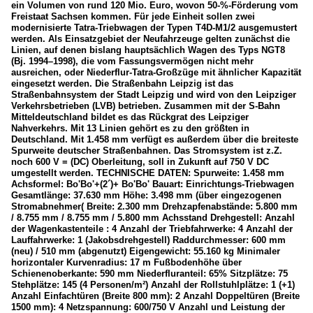
ein Volumen von rund 120 Mio. Euro, wovon 50-%-Förderung vom
Freistaat Sachsen kommen. Für jede Einheit sollen zwei
modernisierte Tatra-Triebwagen der Typen T4D-M1/2 ausgemustert
werden. Als Einsatzgebiet der Neufahrzeuge gelten zunächst die
Linien, auf denen bislang hauptsächlich Wagen des Typs NGT8
(Bj. 1994–1998), die vom Fassungsvermögen nicht mehr
ausreichen, oder Niederflur-Tatra-Großzüge mit ähnlicher Kapazität
eingesetzt werden. Die Straßenbahn Leipzig ist das
Straßenbahnsystem der Stadt Leipzig und wird von den Leipziger
Verkehrsbetrieben (LVB) betrieben. Zusammen mit der S-Bahn
Mitteldeutschland bildet es das Rückgrat des Leipziger
Nahverkehrs. Mit 13 Linien gehört es zu den größten in
Deutschland. Mit 1.458 mm verfügt es außerdem über die breiteste
Spurweite deutscher Straßenbahnen. Das Stromsystem ist z.Z.
noch 600 V = (DC) Oberleitung, soll in Zukunft auf 750 V DC
umgestellt werden. TECHNISCHE DATEN: Spurweite: 1.458 mm
Achsformel: Bo'Bo'+(2´)+ Bo'Bo' Bauart: Einrichtungs-Triebwagen
Gesamtlänge: 37.630 mm Höhe: 3.498 mm (über eingezogenen
Stromabnehmer( Breite: 2.300 mm Drehzapfenabstände: 5.800 mm
/ 8.755 mm / 8.755 mm / 5.800 mm Achsstand Drehgestell: Anzahl
der Wagenkastenteile : 4 Anzahl der Triebfahrwerke: 4 Anzahl der
Lauffahrwerke: 1 (Jakobsdrehgestell) Raddurchmesser: 600 mm
(neu) / 510 mm (abgenutzt) Eigengewicht: 55.160 kg Minimaler
horizontaler Kurvenradius: 17 m Fußbodenhöhe über
Schienenoberkante: 590 mm Niederfluranteil: 65% Sitzplätze: 75
Stehplätze: 145 (4 Personen/m²) Anzahl der Rollstuhlplätze: 1 (+1)
Anzahl Einfachtüren (Breite 800 mm): 2 Anzahl Doppeltüren (Breite
1500 mm): 4 Netzspannung: 600/750 V Anzahl und Leistung der