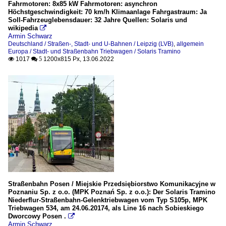
Fahrmotoren: 8x85 kW Fahrmotoren: asynchron
Höchstgeschwindigkeit: 70 km/h Klimaanlage Fahrgastraum: Ja
Soll-Fahrzeuglebensdauer: 32 Jahre Quellen: Solaris und
wikipedia

Armin Schwarz
Deutschland / Straßen-, Stadt- und U-Bahnen / Leipzig (LVB)
,
allgemein
Europa / Stadt- und Straßenbahn Triebwagen / Solaris Tramino
1017
1200x815 Px, 13.06.2022

 5
Straßenbahn Posen / Miejskie Przedsiębiorstwo Komunikacyjne w
Poznaniu Sp. z o.o. (MPK Poznań Sp. z o.o.): Der Solaris Tramino
Niederflur-Straßenbahn-Gelenktriebwagen vom Typ S105p, MPK
Triebwagen 534, am 24.06.20174, als Line 16 nach Sobieskiego
Dworcowy Posen .

Armin Schwarz