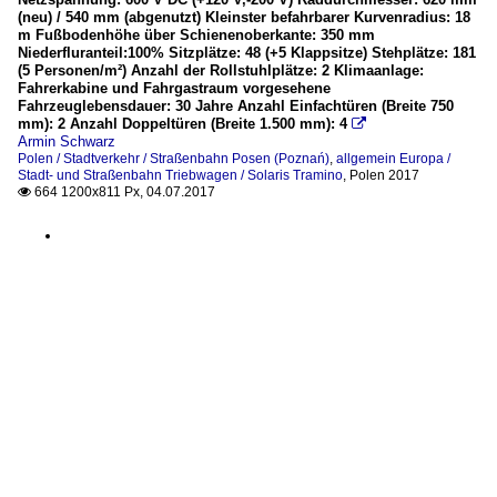
(neu) / 540 mm (abgenutzt) Kleinster befahrbarer Kurvenradius: 18
m Fußbodenhöhe über Schienenoberkante: 350 mm
Niederfluranteil:100% Sitzplätze: 48 (+5 Klappsitze) Stehplätze: 181
(5 Personen/m²) Anzahl der Rollstuhlplätze: 2 Klimaanlage:
Fahrerkabine und Fahrgastraum vorgesehene
Fahrzeuglebensdauer: 30 Jahre Anzahl Einfachtüren (Breite 750
mm): 2 Anzahl Doppeltüren (Breite 1.500 mm): 4

Armin Schwarz
Polen / Stadtverkehr / Straßenbahn Posen (Poznań)
,
allgemein Europa /
Stadt- und Straßenbahn Triebwagen / Solaris Tramino
,
Polen 2017
664 1200x811 Px, 04.07.2017
