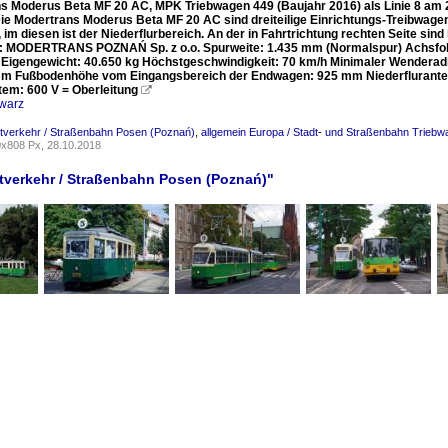
s Moderus Beta MF 20 AC, MPK Triebwagen 449 (Baujahr 2016) als Linie 8 am 24
ie Modertrans Moderus Beta MF 20 AC sind dreiteilige Einrichtungs-Treibwagen m
 im diesen ist der Niederflurbereich. An der in Fahrtrichtung rechten Seite s
r: MODERTRANS POZNAŃ Sp. z o.o. Spurweite: 1.435 mm (Normalspur) Achsfol
Eigengewicht: 40.650 kg Höchstgeschwindigkeit: 70 km/h Minimaler Wendera
m Fußbodenhöhe vom Eingangsbereich der Endwagen: 925 mm Niederfluranteil: c
em: 600 V = Oberleitung

warz
dtverkehr / Straßenbahn Posen (Poznań)
,
allgemein Europa / Stadt- und Straßenbahn Trieb
x808 Px, 28.10.2018
dtverkehr / Straßenbahn Posen (Poznań)"