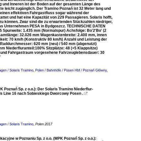
g und Inneren ist der Boden auf der gesamten Länge des
e leicht zugänglich. Der Tramino Poznań ist 32 Meter lang und
s einen effektiven Fahrgastfluss sogar während der
attet und hat eine Kapazität von 229 Passagieren. Solaris hofft,
u können. Zwar sind die zu erwartenden Stückzahlen niedriger,
ist das Unternehmen PESA in Bydgoszcz. TECHNISCHE DATEN
5 Spurweite: 1.435 mm (Normalspur) Achsfolge: Bo'2'Bo' (2
Gesamtlänge: 32.026 mm Wagenkastenbreite: 2.400 mm, innen
t: 70 km/h (Konstruktiv 80 km/h) Anzahl und Leistung der
) Raddurchmesser: 620 mm (neu) / 540 mm (abgenutzt)
 Niederfluranteil:100% Sitzplätze: 48 (+5 Klappsitze)
ine und Fahrgastraum vorgesehene Fahrzeuglebensdauer: 30

agen / Solaris Tramino
,
Polen / Bahnhöfe / Posen Hbf / Poznań Główny
,
Poznań Sp. z o.o.): Der Solaris Tramino Niederflur-
s Line 16 nach Sobieskiego Dworcowy Posen .

agen / Solaris Tramino
,
Polen 2017
acyjne w Poznaniu Sp. z o.o. (MPK Poznań Sp. z o.o.):