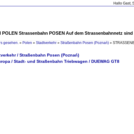
Hallo Gast, 
LEN Strassenbahn POSEN Auf dem Strassenbahnnetz sind a
rs gesehen.
»
Polen
»
Stadtverkehr
»
Straßenbahn Posen (Poznań)
»
STRASSENBA
dtverkehr / Straßenbahn Posen (Poznań)
uropa / Stadt- und Straßenbahn Triebwagen / DUEWAG GT8