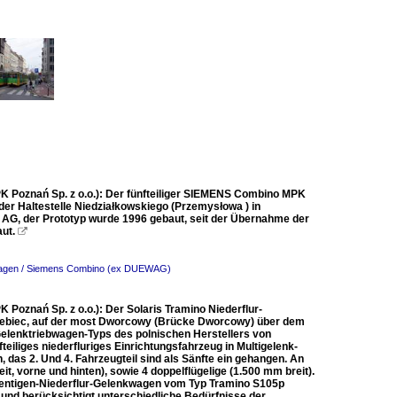
K Poznań Sp. z o.o.): Der fünfteiliger SIEMENS Combino MPK
der Haltestelle Niedziałkowskiego (Przemysłowa ) in
AG, der Prototyp wurde 1996 gebaut, seit der Übernahme der
aut.

bwagen / Siemens Combino (ex DUEWAG)
Poznań Sp. z o.o.): Der Solaris Tramino Niederflur-
Debiec, auf der most Dworcowy (Brücke Dworcowy) über dem
Gelenktriebwagen-Typs des polnischen Herstellers von
iliges niederfluriges Einrichtungsfahrzeug in Multigelenk-
, das 2. Und 4. Fahrzeugteil sind als Sänfte ein gehangen. An
t, vorne und hinten), sowie 4 doppelflügelige (1.500 mm breit).
ozentigen-Niederflur-Gelenkwagen vom Typ Tramino S105p
und berücksichtigt unterschiedliche Bedürfnisse der