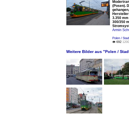
Modertran
(Posen). D
gehangen,
Herstelle
3.350 mm 
300/350 m
Stromsyst
Armin Sch
Polen / Sta
692
1200

Weitere Bilder aus "Polen / Sta