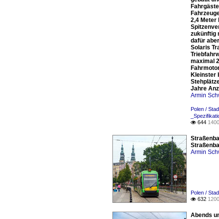
Fahrgäste
Fahrzeuges
2,4 Meter 
Spitzenver
zukünftig
dafür abe
Solaris T
Triebfahr
maximal 2
Fahrmotor
Kleinster
Stehplätz
Jahre Anz
Armin Sch
Polen / Sta
_Spezifikat
644
1400

Straßenba
Straßenba
Armin Sch
Polen / Sta
632
1200

Abends um