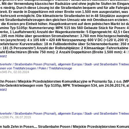
. Mit der Verwendung klassischer Radsätze und ohne jegliche Stufen im Eingan
 niedrig. Durch diese Lösung ist die Straßenbahn bequem und für alle Fahrgäst
breit. Er wurde in Doppeltüren mit einer Breite von 1.500 mm ausgestattet, wa
kehrszeit ermöglicht. Die klimatisierte Straßenbahn ist in 48 Sitzplätze ausgest
 mit Straßenbahnfahrzeugen den gleichen Umsatz wie mit Omnibussen erzielen z
r die Kosten pro Einheit höher. Hauptkonkurrent auf dem polnischen Markt 
ramino Typ S105p: Nummerierung: MPK 515 bis 560 Gebaute Stück für Posen: 4
werke, 1 Lauffahrwerk) Anzahl der Wagenkastenteile: 5 Eigengewicht: 42,5 t 
.195 mm Höhe über gesenkten Stromabnehmer: 3.760 mm Höchstgeschwindigkei
en (asynchron): 4 x 105 kW = 420 kW Netzspannung: 600 V DC (+120 V,-200 V
 befahrbarer Kurvenradius: 18 m Fußbodenhöhe über Schienenoberkante: 350 mm
e: 181 (5 Personen/m²) Anzahl der Rollstuhlplätze: 2 Klimaanlage: Fahrerkab
ahl Einfachtüren (Breite 750 mm): 2 Anzahl Doppeltüren (Breite 1.500 mm): 4
warz
dtverkehr / Straßenbahn Posen (Poznań)
,
allgemein Europa / Stadt- und Straßenbahn Triebw
ionen von Triebfahrzeugen / Polen / Triebfahrezeuge
x945 Px, 02.03.2024
hn Posen / Miejskie Przedsiębiorstwo Komunikacyjne w Poznaniu Sp. z o.o. (MPK 
hn-Gelenktriebwagen vom Typ S105p, MPK Triebwagen 534, am 24.06.20174, al
warz
dtverkehr / Straßenbahn Posen (Poznań)
,
allgemein Europa / Stadt- und Straßenbahn Triebw
x1096 Px, 06.07.2019
 halb Zehn in Posen.... Straßenbahn Posen / Miejskie Przedsiębiorstwo Komunik