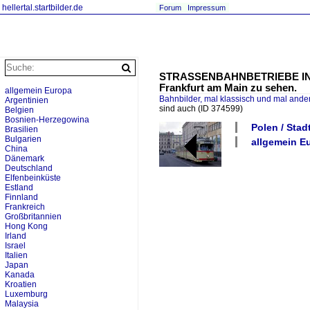
hellertal.startbilder.de
Forum
Impressum
STRASSENBAHNBETRIEBE IN PO
Frankfurt am Main zu sehen.
allgemein Europa
Bahnbilder, mal klassisch und mal ande
Argentinien
sind auch
(ID 374599)
Belgien
Bosnien-Herzegowina
Polen / Sta
Brasilien
Bulgarien
allgemein E
China
Dänemark
Deutschland
Elfenbeinküste
Estland
Finnland
Frankreich
Großbritannien
Hong Kong
Irland
Israel
Italien
Japan
Kanada
Kroatien
Luxemburg
Malaysia