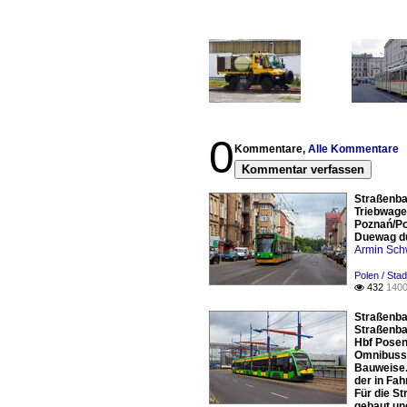
0
Kommentare,
Alle Kommentare
Kommentar verfassen
Straßenba
Triebwage
Poznań/Po
Duewag du
Armin Sch
Polen / Sta
432
1400

Straßenba
Straßenba
Hbf Posen
Omnibusse
Bauweise. 
der in Fah
Für die S
gebaut un