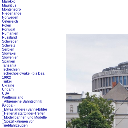
Marokko
Mauritius
Montenegro
Niederlande
Norwegen
Österreich
Polen
Portugal
Rumänien
Russland
Schweden
Schweiz
Serbien
Slowakei
Slowenien
Spanien
Tansania
Tschechien
Tschechoslowakei (bis Dez.
1992)
Türkei
Ukraine
Ungarn
USA
Weißrussland
_Allgemeine Bahntechnik
(Global)
_Etwas andere (Bahn)-Bilder
_Hellertal startbilder-Treffen
_Modellbahnen und Modelle
_Spezifikationen von
Triebfahrzeugen