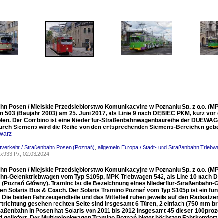
hn Posen / Miejskie Przedsiębiorstwo Komunikacyjne w Poznaniu Sp. z o.o. (MP
n 503 (Baujahr 2003) am 25. Juni 2017, als Linie 9 nach DĘBIEC PKM, kurz vor 
len. Der Combino ist eine Niederflur-Straßenbahnwagenbaureihe der DUEWAG 
rch Siemens wird die Reihe von den entsprechenden Siemens-Bereichen geb
warz
dtverkehr / Straßenbahn Posen (Poznań)
,
allgemein Europa / Stadt- und Straßenbahn Trie
x933 Px, 02.03.2024
hn Posen / Miejskie Przedsiębiorstwo Komunikacyjne w Poznaniu Sp. z o.o. (MPK 
hn-Gelenktriebwagen vom Typ S105p, MPK Triebwagen 542, als Line 10 nach 
 (Poznań Główny). Tramino ist die Bezeichnung eines Niederflur-Straßenbahn-
n Solaris Bus & Coach. Der Solaris Tramino Poznań vom Typ S105p ist ein fünfte
Die beiden Fahrzeugendteile und das Mittelteil ruhen jeweils auf den Radsätzen
rtrichtung gesehen rechten Seite sind insgesamt 6 Türen, 2 einfach (750 mm brei
traßenbahn in Posen hat Solaris von 2011 bis 2012 insgesamt 45 dieser 100pr
d geliefert. Der Multigelenkwagen Tramino Poznań bietet höchsten Fahrkomfort 