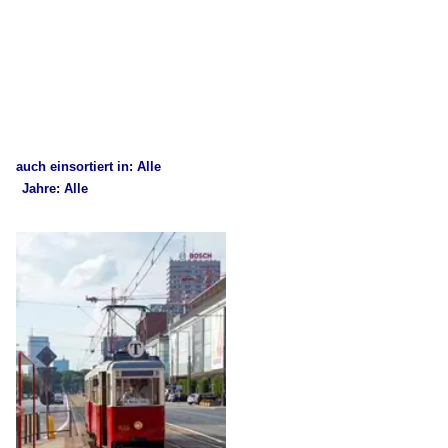
auch einsortiert in: Alle
Jahre: Alle
×
×
Alle Kategorien
Alle Jahre
Polen
2010
Stadtverkehr
2014
Straßenbahn Posen (Poznań)
2017
Straßenbahn Warschau (Warszawa)