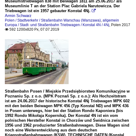
Museumstriebwagen 838 mit Beiwagen 1811 am 25.06.2017 als
Museumlinie T an der Station Plac Gabriela Narutowicza. Der
Triebwagen ist ein 1957 gebauter Konstal 4Nj.

Armin Schwarz
Polen / Stadtverkehr / Straßenbahn Warschau (Warszawa)
,
allgemein
Europa / Stadt- und Straßenbahn Triebwagen / Konstal 4N / 4Nj
,
Polen 2017
592 1200x820 Px, 07.07.2019

Straßenbahn Posen / Miejskie Przedsiębiorstwo Komunikacyjne w
Poznaniu Sp. z o.o. (MPK Poznań Sp. z o.o.): Als Hochzeitstram
ist am 24.06.2017 der historische Konstal 4Nj Triebwagen MPK 602
mit den beiden Beiwagen MPK 456 (Typ Konstal ND) und MPK 436
in Posen unterwegs, hier bei der Station Rondo Kaponiera (bis
1992 Rondo Mikołaja Kopernika). Der Konstal 4N ist ein vom
polnischen Hersteller Konstal in Chorzów und Świdnica zwischen
1956 und 1962 produzierter Straßenbahnwagen. Diese Wagen sind
noch eine Weiterentwicklung aus dem deutschen
Kriegsstraßenbahnwagen (KSW). TECHNISCHE DATEN (Konstal