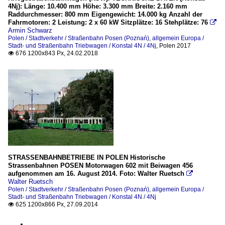
4Nj): Länge: 10.400 mm Höhe: 3.300 mm Breite: 2.160 mm
Raddurchmesser: 800 mm Eigengewicht: 14.000 kg Anzahl der
Fahrmotoren: 2 Leistung: 2 x 60 kW Sitzplätze: 16 Stehplätze: 76

Armin Schwarz
Polen / Stadtverkehr / Straßenbahn Posen (Poznań)
,
allgemein Europa /
Stadt- und Straßenbahn Triebwagen / Konstal 4N / 4Nj
,
Polen 2017
676 1200x843 Px, 24.02.2018

STRASSENBAHNBETRIEBE IN POLEN Historische
Strassenbahnen POSEN Motorwagen 602 mit Beiwagen 456
aufgenommen am 16. August 2014. Foto: Walter Ruetsch

Walter Ruetsch
Polen / Stadtverkehr / Straßenbahn Posen (Poznań)
,
allgemein Europa /
Stadt- und Straßenbahn Triebwagen / Konstal 4N / 4Nj
625 1200x866 Px, 27.09.2014
