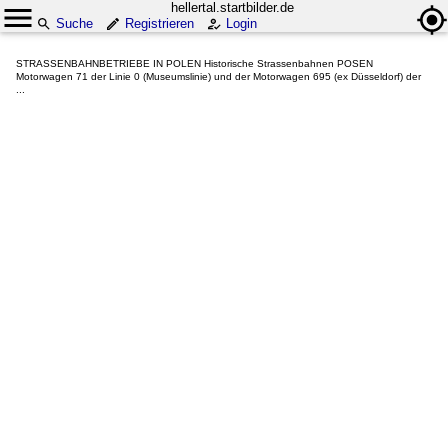
hellertal.startbilder.de
Suche
Registrieren
Login
STRASSENBAHNBETRIEBE IN POLEN Historische Strassenbahnen POSEN
Motorwagen 71 der Linie 0 (Museumslinie) und der Motorwagen 695 (ex Düsseldorf) der
...