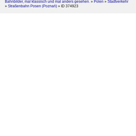
Bahnbilder, mal klassisch und mal anders gesehen.
»
Polen
»
Stadtverkehr
»
Straßenbahn Posen (Poznań)
»
ID 374923