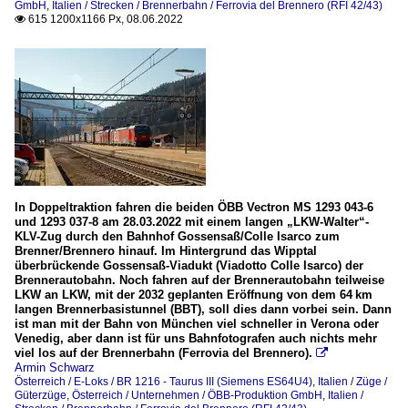
GmbH
,
Italien / Strecken / Brennerbahn / Ferrovia del Brennero (RFI 42/43)
615 1200x1166 Px, 08.06.2022

In Doppeltraktion fahren die beiden ÖBB Vectron MS 1293 043-6
und 1293 037-8 am 28.03.2022 mit einem langen „LKW-Walter“-
KLV-Zug durch den Bahnhof Gossensaß/Colle Isarco zum
Brenner/Brennero hinauf. Im Hintergrund das Wipptal
überbrückende Gossensaß-Viadukt (Viadotto Colle Isarco) der
Brennerautobahn. Noch fahren auf der Brennerautobahn teilweise
LKW an LKW, mit der 2032 geplanten Eröffnung von dem 64 km
langen Brennerbasistunnel (BBT), soll dies dann vorbei sein. Dann
ist man mit der Bahn von München viel schneller in Verona oder
Venedig, aber dann ist für uns Bahnfotografen auch nichts mehr
viel los auf der Brennerbahn (Ferrovia del Brennero).

Armin Schwarz
Österreich / E-Loks / BR 1216 - Taurus III (Siemens ES64U4)
,
Italien / Züge /
Güterzüge
,
Österreich / Unternehmen / ÖBB-Produktion GmbH
,
Italien /