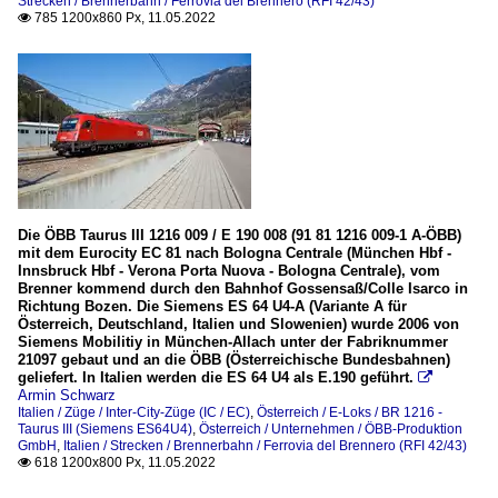
Strecken / Brennerbahn / Ferrovia del Brennero (RFI 42/43)
785 1200x860 Px, 11.05.2022

Die ÖBB Taurus III 1216 009 / E 190 008 (91 81 1216 009-1 A-ÖBB)
mit dem Eurocity EC 81 nach Bologna Centrale (München Hbf -
Innsbruck Hbf - Verona Porta Nuova - Bologna Centrale), vom
Brenner kommend durch den Bahnhof Gossensaß/Colle Isarco in
Richtung Bozen. Die Siemens ES 64 U4-A (Variante A für
Österreich, Deutschland, Italien und Slowenien) wurde 2006 von
Siemens Mobilitiy in München-Allach unter der Fabriknummer
21097 gebaut und an die ÖBB (Österreichische Bundesbahnen)
geliefert. In Italien werden die ES 64 U4 als E.190 geführt.

Armin Schwarz
Italien / Züge / Inter-City-Züge (IC / EC)
,
Österreich / E-Loks / BR 1216 -
Taurus III (Siemens ES64U4)
,
Österreich / Unternehmen / ÖBB-Produktion
GmbH
,
Italien / Strecken / Brennerbahn / Ferrovia del Brennero (RFI 42/43)
618 1200x800 Px, 11.05.2022
