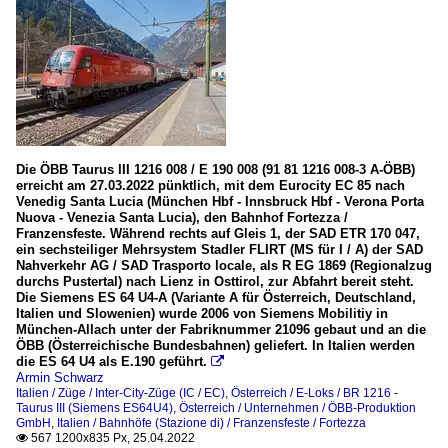
Die ÖBB Taurus III 1216 008 / E 190 008 (91 81 1216 008-3 A-ÖBB)
erreicht am 27.03.2022 pünktlich, mit dem Eurocity EC 85 nach
Venedig Santa Lucia (München Hbf - Innsbruck Hbf - Verona Porta
Nuova - Venezia Santa Lucia), den Bahnhof Fortezza /
Franzensfeste. Während rechts auf Gleis 1, der SAD ETR 170 047,
ein sechsteiliger Mehrsystem Stadler FLIRT (MS für I / A) der SAD
Nahverkehr AG / SAD Trasporto locale, als R EG 1869 (Regionalzug
durchs Pustertal) nach Lienz in Osttirol, zur Abfahrt bereit steht.
Die Siemens ES 64 U4-A (Variante A für Österreich, Deutschland,
Italien und Slowenien) wurde 2006 von Siemens Mobilitiy in
München-Allach unter der Fabriknummer 21096 gebaut und an die
ÖBB (Österreichische Bundesbahnen) geliefert. In Italien werden
die ES 64 U4 als E.190 geführt.

Armin Schwarz
Italien / Züge / Inter-City-Züge (IC / EC)
,
Österreich / E-Loks / BR 1216 -
Taurus III (Siemens ES64U4)
,
Österreich / Unternehmen / ÖBB-Produktion
GmbH
,
Italien / Bahnhöfe (Stazione di) / Franzensfeste / Fortezza
567 1200x835 Px, 25.04.2022
