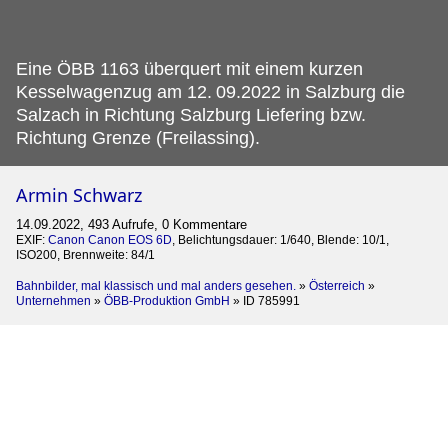
Eine ÖBB 1163 überquert mit einem kurzen
Kesselwagenzug am 12.
09.2022 in Salzburg die
Salzach in Richtung Salzburg Liefering bzw.
Richtung Grenze (Freilassing).
Armin Schwarz
14.09.2022, 493 Aufrufe, 0 Kommentare
EXIF:
Canon Canon EOS 6D
, Belichtungsdauer: 1/640, Blende: 10/1,
ISO200, Brennweite: 84/1
Bahnbilder, mal klassisch und mal anders gesehen.
»
Österreich
»
Unternehmen
»
ÖBB-Produktion GmbH
»
ID 785991