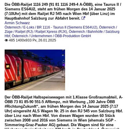
Die ÖBB-Railjet 1116 249 (91 81 1116 249-4 A-ÖBB), eine Taurus II /
Siemens ES64U2, steht am frühen Morgen des 14 Januar 2025
(7:10Uhr) mit dem Railjet RJ 545 nach Wien Hbf (über Linz) im
Hauptbahnhof Salzburg zur Abfahrt bereit.

Armin Schwarz
Österreich / E-Loks / BR 1116 - Taurus II (Siemens ES64U2)
,
Österreich /
Züge / Railjet (RJ) / Railjet Xpress (RJX)
,
Österreich / Bahnhöfe / Salzburg
Hbf
,
Österreich / Unternehmen / ÖBB-Produktion GmbH
485 1400x933 Px, 26.01.2025

Der ÖBB-Railjet Halbspeisewagen mit 1.Klasse Großraumabteil, A-
ÖBB 73 81 85-90 551-5 ARbmpz, mit Werbung „100 Jahre ÖBB
#RichtungZukunft“, am frühen Morgen des 14 Januar 2025 (7:17
Uhr) eingereiht ALS Wagen Nr. 25 in den RJ 545 von Salzburg Hbf.
über Linz nach Wien Hbf. Von diesen Wagen wurden 60 Stück
zwischen 2008 und 2016 von Siemens in Wien (ehemals SGP -
Simmering-Graz-Pauker AG) gebaut. Die Wagen sind für eine