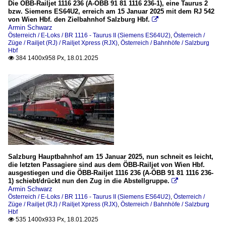
Die ÖBB-Railjet 1116 236 (A-ÖBB 91 81 1116 236-1), eine Taurus 2
bzw. Siemens ES64U2, erreich am 15 Januar 2025 mit dem RJ 542
von Wien Hbf. den Zielbahnhof Salzburg Hbf.

Armin Schwarz
Österreich / E-Loks / BR 1116 - Taurus II (Siemens ES64U2)
,
Österreich /
Züge / Railjet (RJ) / Railjet Xpress (RJX)
,
Österreich / Bahnhöfe / Salzburg
Hbf
384 1400x958 Px, 18.01.2025

Salzburg Hauptbahnhof am 15 Januar 2025, nun schneit es leicht,
die letzten Passagiere sind aus dem ÖBB-Railjet von Wien Hbf.
ausgestiegen und die ÖBB-Railjet 1116 236 (A-ÖBB 91 81 1116 236-
1) schiebt/drückt nun den Zug in die Abstellgruppe.

Armin Schwarz
Österreich / E-Loks / BR 1116 - Taurus II (Siemens ES64U2)
,
Österreich /
Züge / Railjet (RJ) / Railjet Xpress (RJX)
,
Österreich / Bahnhöfe / Salzburg
Hbf
535 1400x933 Px, 18.01.2025
