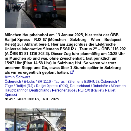
München Hauptbahnhof am 13 Januar 2025, hier steht der ÖBB
Railjet Xpress – RJX 67 (München – Salzburg – Wien – Budapest-
Keleti) zur Abfahrt bereit. Hier am Zugschluss die Elektrische
Universallokomotive Siemens ES64U2 / „Taurus 2“ – ÖBB 1116 202
(A-ÖBB 91 81 1116 202-3). Dieser Zug fuhr planmäßig um 13:28 Uhr
in München ab und war, ohne Zwischenhalt, fast pünktlich um
15:07 Uhr (Plan 14:58 Uhr) in Salzburg Hbf. So waren wir trotz
unserem Stopp und Go, etwas über 1 Stunde später in Salzburg
als wir es eigentlich geplant hatten.

Armin Schwarz
Österreich / E-Loks / BR 1116 - Taurus II (Siemens ES64U2)
,
Österreich /
Züge / Railjet (RJ) / Railjet Xpress (RJX)
,
Deutschland / Bahnhöfe / München
Hauptbahnhof
,
Deutschland / Personenzüge / RJ/RJX (Railjet / Railjet
Xpress)
457 1400x1368 Px, 16.01.2025
