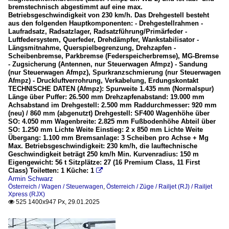
bremstechnisch abgestimmt auf eine max.
Betriebsgeschwindigkeit von 230 km/h. Das Drehgestell besteht
aus den folgenden Hauptkomponenten: - Drehgestellrahmen -
Laufradsatz, Radsatzlager, Radsatzführung/Primärfeder -
Luftfedersystem, Querfeder, Drehdämpfer, Wankstabilisator -
Längsmitnahme, Querspielbegrenzung, Drehzapfen -
Scheibenbremse, Parkbremse (Federspeicherbremse), MG-Bremse
- Zugsicherung (Antennen, nur Steuerwagen Afmpz) - Sandung
(nur Steuerwagen Afmpz), Spurkranzschmierung (nur Steuerwagen
Afmpz) - Druckluftverrohrung, Verkabelung, Erdungskontakt
TECHNISCHE DATEN (Afmpz): Spurweite 1.435 mm (Normalspur)
Länge über Puffer: 26.500 mm Drehzapfenabstand: 19.000 mm
Achsabstand im Drehgestell: 2.500 mm Raddurchmesser: 920 mm
(neu) / 860 mm (abgenutzt) Drehgestell: SF400 Wagenhöhe über
SO: 4.050 mm Wagenbreite: 2.825 mm Fußbodenhöhe Abteil über
SO: 1.250 mm Lichte Weite Einstieg: 2 x 850 mm Lichte Weite
Übergang: 1.100 mm Bremsanlage: 3 Scheiben pro Achse + Mg
Max. Betriebsgeschwindigkeit: 230 km/h, die lauftechnische
Geschwindigkeit beträgt 250 km/h Min. Kurvenradius: 150 m
Eigengewicht: 56 t Sitzplätze: 27 (16 Premium Class, 11 First
Class) Toiletten: 1 Küche: 1

Armin Schwarz
Österreich / Wagen / Steuerwagen
,
Österreich / Züge / Railjet (RJ) / Railjet
Xpress (RJX)
525 1400x947 Px, 29.01.2025
