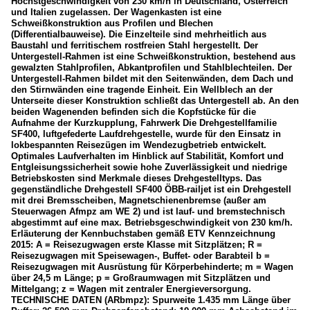
Höchstgeschwindigkeit von 230 km/h in Deutschland, Österreich
und Italien zugelassen. Der Wagenkasten ist eine
Schweißkonstruktion aus Profilen und Blechen
(Differentialbauweise). Die Einzelteile sind mehrheitlich aus
Baustahl und ferritischem rostfreien Stahl hergestellt. Der
Untergestell-Rahmen ist eine Schweißkonstruktion, bestehend aus
gewalzten Stahlprofilen, Abkantprofilen und Stahlblechteilen. Der
Untergestell-Rahmen bildet mit den Seitenwänden, dem Dach und
den Stirnwänden eine tragende Einheit. Ein Wellblech an der
Unterseite dieser Konstruktion schließt das Untergestell ab. An den
beiden Wagenenden befinden sich die Kopfstücke für die
Aufnahme der Kurzkupplung, Fahrwerk Die Drehgestellfamilie
SF400, luftgefederte Laufdrehgestelle, wurde für den Einsatz in
lokbespannten Reisezügen im Wendezugbetrieb entwickelt.
Optimales Laufverhalten im Hinblick auf Stabilität, Komfort und
Entgleisungssicherheit sowie hohe Zuverlässigkeit und niedrige
Betriebskosten sind Merkmale dieses Drehgestelltyps. Das
gegenständliche Drehgestell SF400 ÖBB-railjet ist ein Drehgestell
mit drei Bremsscheiben, Magnetschienenbremse (außer am
Steuerwagen Afmpz am WE 2) und ist lauf- und bremstechnisch
abgestimmt auf eine max. Betriebsgeschwindigkeit von 230 km/h.
Erläuterung der Kennbuchstaben gemäß ETV Kennzeichnung
2015: A = Reisezugwagen erste Klasse mit Sitzplätzen; R =
Reisezugwagen mit Speisewagen-, Buffet- oder Barabteil b =
Reisezugwagen mit Ausrüstung für Körperbehinderte; m = Wagen
über 24,5 m Länge; p = Großraumwagen mit Sitzplätzen und
Mittelgang; z = Wagen mit zentraler Energieversorgung.
TECHNISCHE DATEN (ARbmpz): Spurweite 1.435 mm Länge über