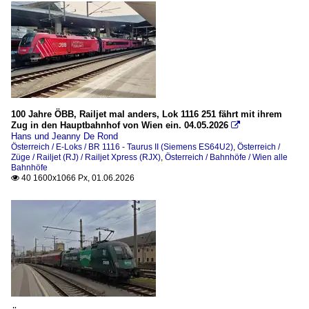
Strecken
Unterinntalbahn (Kufstein–Innsbruck)
Westbahn (Wien - Linz - Salzburg), ÖBB 100/101
Unternehmen
100 Jahre ÖBB, Railjet mal anders, Lok 1116 251 fährt mit ihrem
ÖBB-Produktion GmbH
Zug in den Hauptbahnhof von Wien ein. 04.05.2026

Hans und Jeanny De Rond
Wagen
Österreich / E-Loks / BR 1116 - Taurus II (Siemens ES64U2)
,
Österreich /
Züge / Railjet (RJ) / Railjet Xpress (RJX)
,
Österreich / Bahnhöfe / Wien alle
Bahnhöfe
Personenwagen
40 1600x1066 Px, 01.06.2026

Steuerwagen
Schweiz
Bahnhöfe
Neuchâtel / Neuenburg