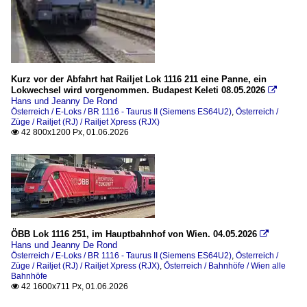
Strecken
Brennerbahn / Ferrovia del Brennero (RFI 42/43)
Kurz vor der Abfahrt hat Railjet Lok 1116 211 eine Panne, ein
Österreich
Lokwechsel wird vorgenommen. Budapest Keleti 08.05.2026

Hans und Jeanny De Rond
Österreich / E-Loks / BR 1116 - Taurus II (Siemens ES64U2)
,
Österreich /
Bahnhöfe
Züge / Railjet (RJ) / Railjet Xpress (RJX)
42 800x1200 Px, 01.06.2026

Attnang-Puchheim
Jenbach
Salzburg Hbf
Wien alle Bahnhöfe
E-Loks
ÖBB Lok 1116 251, im Hauptbahnhof von Wien. 04.05.2026

Hans und Jeanny De Rond
BR 1016 - Taurus I (Siemens ES64U2)
Österreich / E-Loks / BR 1116 - Taurus II (Siemens ES64U2)
,
Österreich /
Züge / Railjet (RJ) / Railjet Xpress (RJX)
,
Österreich / Bahnhöfe / Wien alle
BR 1116 - Taurus II (Siemens ES64U2)
Bahnhöfe
42 1600x711 Px, 01.06.2026

BR 1216 - Taurus III (Siemens ES64U4)