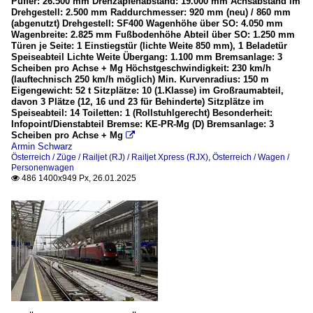
Puffer: 26.500 mm Drehzapfenabstand: 19.000 mm Achsabstand im
Drehgestell: 2.500 mm Raddurchmesser: 920 mm (neu) / 860 mm
(abgenutzt) Drehgestell: SF400 Wagenhöhe über SO: 4.050 mm
Wagenbreite: 2.825 mm Fußbodenhöhe Abteil über SO: 1.250 mm
Türen je Seite: 1 Einstiegstür (lichte Weite 850 mm), 1 Beladetür
Speiseabteil Lichte Weite Übergang: 1.100 mm Bremsanlage: 3
Scheiben pro Achse + Mg Höchstgeschwindigkeit: 230 km/h
(lauftechnisch 250 km/h möglich) Min. Kurvenradius: 150 m
Eigengewicht: 52 t Sitzplätze: 10 (1.Klasse) im Großraumabteil,
davon 3 Plätze (12, 16 und 23 für Behinderte) Sitzplätze im
Speiseabteil: 14 Toiletten: 1 (Rollstuhlgerecht) Besonderheit:
Infopoint/Dienstabteil Bremse: KE-PR-Mg (D) Bremsanlage: 3
Scheiben pro Achse + Mg

Armin Schwarz
Österreich / Züge / Railjet (RJ) / Railjet Xpress (RJX)
,
Österreich / Wagen /
Personenwagen
486 1400x949 Px, 26.01.2025
