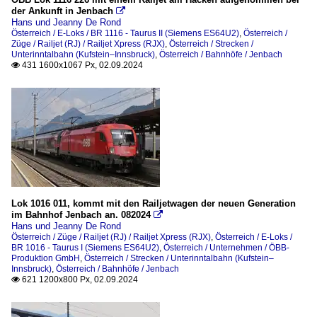
der Ankunft in Jenbach

Hans und Jeanny De Rond
Österreich / E-Loks / BR 1116 - Taurus II (Siemens ES64U2)
,
Österreich /
Züge / Railjet (RJ) / Railjet Xpress (RJX)
,
Österreich / Strecken /
Unterinntalbahn (Kufstein–Innsbruck)
,
Österreich / Bahnhöfe / Jenbach
431 1600x1067 Px, 02.09.2024

Lok 1016 011, kommt mit den Railjetwagen der neuen Generation
im Bahnhof Jenbach an. 082024

Hans und Jeanny De Rond
Österreich / Züge / Railjet (RJ) / Railjet Xpress (RJX)
,
Österreich / E-Loks /
BR 1016 - Taurus I (Siemens ES64U2)
,
Österreich / Unternehmen / ÖBB-
Produktion GmbH
,
Österreich / Strecken / Unterinntalbahn (Kufstein–
Innsbruck)
,
Österreich / Bahnhöfe / Jenbach
621 1200x800 Px, 02.09.2024
