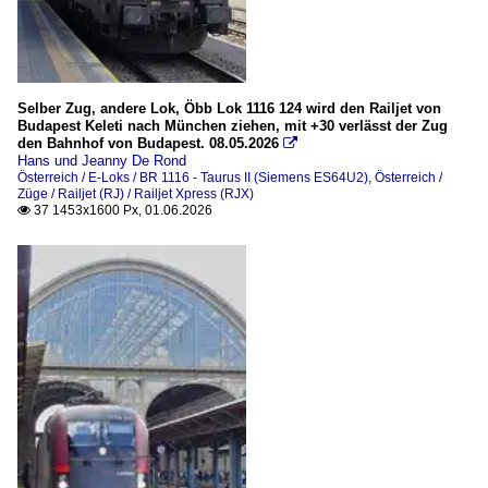
E-Loks
2020
_Ausländische Loks
2020
2021
Museen, Ausstellungen und Messen
Selber Zug, andere Lok, Öbb Lok 1116 124 wird den Railjet von
Budapest Keleti nach München ziehen, mit +30 verlässt der Zug
2022
Lokwelt Freilassing (In Kooperation mit Deutsches Muse
den Bahnhof von Budapest. 08.05.2026

Hans und Jeanny De Rond
2023
Österreich / E-Loks / BR 1116 - Taurus II (Siemens ES64U2)
,
Österreich /
Personenzüge
Züge / Railjet (RJ) / Railjet Xpress (RJX)
2024
37 1453x1600 Px, 01.06.2026

RJ/RJX (Railjet / Railjet Xpress)
2025
2026
Strecken
KBS 951 (Rosenheim–Salzburg)
KBS 954 (Freilassing - Bad Reichenhall)
Italien
Bahnhöfe (Stazione di)
Brenner / Brennero