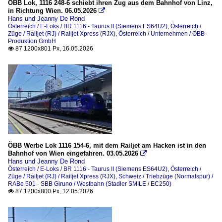
Triebzüge (Normalspur)
ÖBB Lok, 1116 248-6 schiebt ihren Zug aus dem Bahnhof von Linz,
in Richtung Wien. 06.05.2026

RABe 501 - SBB Giruno / Westbahn (Stadler SMILE / EC25
Hans und Jeanny De Rond
Österreich / E-Loks / BR 1116 - Taurus II (Siemens ES64U2)
,
Österreich /
Züge / Railjet (RJ) / Railjet Xpress (RJX)
,
Österreich / Unternehmen / ÖBB-
Produktion GmbH
87 1200x801 Px, 16.05.2026

ÖBB Werbe Lok 1116 154-6, mit dem Railjet am Hacken ist in den
Bahnhof von Wien eingefahren. 03.05.2026

Hans und Jeanny De Rond
Österreich / E-Loks / BR 1116 - Taurus II (Siemens ES64U2)
,
Österreich /
Züge / Railjet (RJ) / Railjet Xpress (RJX)
,
Schweiz / Triebzüge (Normalspur) /
RABe 501 - SBB Giruno / Westbahn (Stadler SMILE / EC250)
87 1200x800 Px, 12.05.2026
