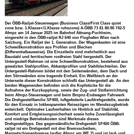
Der ÖBB-Railjet-Steuerwagen (Business Class/First Class quiet
zone bzw. 1.Klasse+/1.Klasse ruhezone) A-ÖBB 73 81 80-90 742-5
Afmpz am 14 Januar 2025 im Bahnhof Attnang-Puchheim,
eingereiht in den ÖBB-railjet RJ 640 von Flughafen Wien nach
Salzburg. Ein Railjet der 1. Generation. Der Wagenkasten ist eine
Schweißkonstruktion aus Profilen und Blechen
(Differentialbauweise). Die Einzelteile sind mehrheitlich aus
Baustahl und ferritischem rostfreien Stahl hergestellt. Der
Untergestell-Rahmen ist eine Schweißkonstruktion, bestehend aus
gewalzten Stahlprofilen, Abkantprofilen und Stahlblechteilen. Der
Untergestell-Rahmen bildet mit den Seitenwänden, dem Dach und
den Stirnwänden eine tragende Einheit. Ein Wellblech an der
Unterseite dieser Konstruktion schließt das Untergestell ab. An den
beiden Wagenenden befinden sich die Kopfstücke für die
Aufnahme der Kurzkupplung, sowie der Zug- und Stoßeinrichtung
beim Afmpz-Steuerwagen und beim Bmpnz-Endwagen Fahrwerk
Die Drehgestellfamilie SF400, luftgefederte Laufdrehgestelle, wurde
für den Einsatz in lokbespannten Reisezügen im Wendezugbetrieb
entwickelt. Optimales Laufverhalten im Hinblick auf Stabilität,
Komfort und Entgleisungssicherheit sowie hohe Zuverlässigkeit
und niedrige Betriebskosten sind Merkmale dieses
Drehgestelltyps. Das gegenständliche Drehgestell SF400 ÖBB-
railjet ist ein Drehgestell mit drei Bremsscheiben,
Magnetschienenbremse (außer Afmpz am WE 2) und ist lauf- und