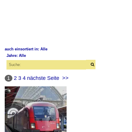
auch einsortiert in: Alle
Jahre: Alle
×
×
Alle Kategorien
Alle Jahre
Deutschland
1
2
3
4
nächste Seite
>>
2010
Bahnhochbauten
2015
Brücken
2016
2017
Bahnhöfe
2018
München Hauptbahnhof
2019