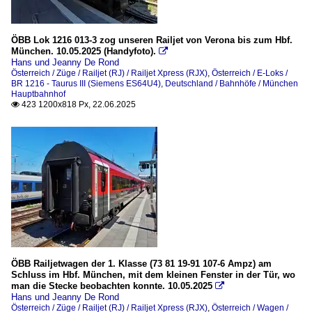
ÖBB Lok 1216 013-3 zog unseren Railjet von Verona bis zum Hbf.
München. 10.05.2025 (Handyfoto).

Hans und Jeanny De Rond
Österreich / Züge / Railjet (RJ) / Railjet Xpress (RJX)
,
Österreich / E-Loks /
BR 1216 - Taurus III (Siemens ES64U4)
,
Deutschland / Bahnhöfe / München
Hauptbahnhof
423 1200x818 Px, 22.06.2025

ÖBB Railjetwagen der 1. Klasse (73 81 19-91 107-6 Ampz) am
Schluss im Hbf. München, mit dem kleinen Fenster in der Tür, wo
man die Stecke beobachten konnte. 10.05.2025

Hans und Jeanny De Rond
Österreich / Züge / Railjet (RJ) / Railjet Xpress (RJX)
,
Österreich / Wagen /