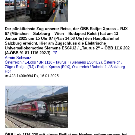
Der pünktlichste Zug unserer Reise, der ÖBB Railjet Xpress – RJX
67 (München – Salzburg – Wien – Budapest-Keleti) hat am 13
Januar 2025 um 15 Uhr 07 (Plan 14:58 Uhr) den Hauptbahnhof
Salzburg erreicht. Hier am Zugschluss die Elektrische
Universallokomotive Siemens ES64U2 / „Taurus 2“ – ÖBB 1116 202
(A-ÖBB 91 81 1116 202-3).

Armin Schwarz
Österreich / E-Loks / BR 1116 - Taurus II (Siemens ES64U2)
,
Österreich /
Züge / Railjet (RJ) / Railjet Xpress (RJX)
,
Österreich / Bahnhöfe / Salzburg
Hbf
428 1400x994 Px, 16.01.2025

ÖBB Lok 1116 226 mit einem Railjet am Hacken aufgenommen bei