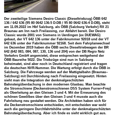
Der zweiteilige Siemens Desiro Classic (Dieseltriebzug) ÖBB 642
136 / 642 636 (95 80 0642 136-5 D-DB / 95 80 0642 636-4 D-DB), steht
am 11.09.2022 im Hbf Salzburg, als ÖBB (Salzburg Verkehr) RX 21
Braunau am Inn nach Freilassing, zur Abfahrt bereit. Der Desiro
Classic wurde 2001 von Siemens in Uerdingen (ex DUEWAG)
gebaut, der VT 642 136 unter der Fabriknummer 92018 und der VT
642 636 unter der Fabriknummer 92168. Seit dem Fahrplanwechsel
im Dezember 2019 haben die ÖBB sechs Dieseltriebwagen der BR
642 (642 083, 084, 087, 130, 136 und 204) von der DB Regio Netz
Verkehrs GmbH angemietet, diese entsprechen weitgehend der
ÖBB Baureihe 5022. Die Triebzüge sind nun in Salzburg
beheimatet, sind aber noch in Deutschland registriert und tragen
die deutschen NVR-Nummer. Die Wartung erfolgt durch die ÖBB in
Salzburg. Die Fahrzeuge werden auf der Mattigtalbahn (Braunau–
Salzburg) mit Durchbindung nach Freilassing eingesetzt. Hinten
sieht man die Integration der denkmalgeschützten
Bahnsteigüberdachung in den modernen Glasbau. Man beachte
die Stromschiene (Deckenstromschienen DSS System Furrer+Frey)
als Oberleitung an den Gleisen 3 und 4. Mit der Erneuerung des
schönen Gewölbes über den Gleisen 3 und 4 musste auch die
Fahrleitung neu gestaltet werden. Die Architekten haben sich für
die Deckenstromschiene entschieden, mit entscheiden war wohl
auch die geringere Durchfahrtshöhe unter der denkmalgeschützten
Bahnsteigüberdachung. Aber ich finde es sieht wirklich gut aus.