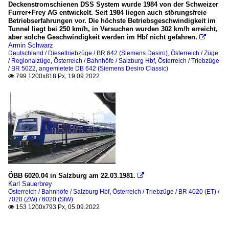
Deckenstromschienen DSS System wurde 1984 von der Schweizer
Furrer+Frey AG entwickelt. Seit 1984 liegen auch störungsfreie
Betriebserfahrungen vor. Die höchste Betriebsgeschwindigkeit im
Tunnel liegt bei 250 km/h, in Versuchen wurden 302 km/h erreicht,
aber solche Geschwindigkeit werden im Hbf nicht gefahren.

Armin Schwarz
Deutschland / Dieseltriebzüge / BR 642 (Siemens Desiro)
,
Österreich / Züge
/ Regionalzüge
,
Österreich / Bahnhöfe / Salzburg Hbf
,
Österreich / Triebzüge
/ BR 5022, angemietete DB 642 (Siemens Desiro Classic)
799 1200x818 Px, 19.09.2022

ÖBB 6020.04 in Salzburg am 22.03.1981.

Karl Sauerbrey
Österreich / Bahnhöfe / Salzburg Hbf
,
Österreich / Triebzüge / BR 4020 (ET) /
7020 (ZW) / 6020 (StW)
153 1200x793 Px, 05.09.2022
