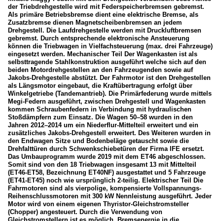
der Triebdrehgestelle wird mit Federspeicherbremsen gebremst.
Als primäre Betriebsbremse dient eine elektrische Bremse, als
Zusatzbremse dienen Magnetscheibenbremsen an jedem
Drehgestell. Die Laufdrehgestelle werden mit Druckluftbremsen
gebremst. Durch entsprechende elektronische Ansteuerung
können die Triebwagen in Vielfachsteuerung (max. drei Fahrzeuge)
eingesetzt werden. Mechanischer Teil Der Wagenkasten ist als
selbsttragende Stahlkonstruktion ausgeführt welche sich auf den
beiden Motordrehgestellen an den Fahrzeugenden sowie auf
Jakobs-Drehgestelle abstützt. Der Fahrmotor ist den Drehgestellen
als Längsmotor eingebaut, die Kraftübertragung erfolgt über
Winkelgetriebe (Tandemantrieb). Die Primärfederung wurde mittels
Megi-Federn ausgeführt, zwischen Drehgestell und Wagenkasten
kommen Schraubenfedern in Verbindung mit hydraulischen
Stoßdämpfern zum Einsatz. Die Wagen 50–58 wurden in den
Jahren 2012–2014 um ein Niederflur-Mittelteil erweitert und ein
zusätzliches Jakobs-Drehgestell erweitert. Des Weiteren wurden in
den Endwagen Sitze und Bodenbeläge getauscht sowie die
Drehfalttüren durch Schwenkschiebetüren der Firma IFE ersetzt.
Das Umbauprogramm wurde 2019 mit dem ET46 abgeschlossen.
Somit sind von den 18 Triebwagen insgesamt 13 mit Mittelteil
(ET46-ET58, Bezeichnung ET40NF) ausgestattet und 5 Fahrzeuge
(ET41-ET45) noch wie ursprünglich 2-teilig. Elektrischer Teil Die
Fahrmotoren sind als vierpolige, kompensierte Vollspannungs-
Reihenschlussmotoren mit 300 kW Nennleistung ausgeführt. Jeder
Motor wird von einem eigenen Thyristor-Gleichstromsteller
(Chopper) angesteuert. Durch die Verwendung von
Gleichstromstellern ist es möglich, Bremsenergie in die