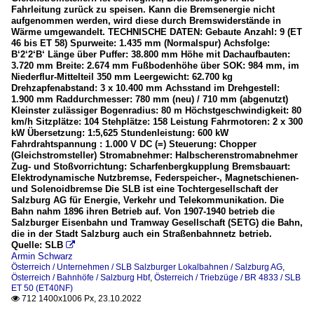
Fahrleitung zurück zu speisen. Kann die Bremsenergie nicht
aufgenommen werden, wird diese durch Bremswiderstände in
Wärme umgewandelt. TECHNISCHE DATEN: Gebaute Anzahl: 9 (ET
46 bis ET 58) Spurweite: 1.435 mm (Normalspur) Achsfolge:
B‘2‘2‘B‘ Länge über Puffer: 38.800 mm Höhe mit Dachaufbauten:
3.720 mm Breite: 2.674 mm Fußbodenhöhe über SOK: 984 mm, im
Niederflur-Mittelteil 350 mm Leergewicht: 62.700 kg
Drehzapfenabstand: 3 x 10.400 mm Achsstand im Drehgestell:
1.900 mm Raddurchmesser: 780 mm (neu) / 710 mm (abgenutzt)
Kleinster zulässiger Bogenradius: 80 m Höchstgeschwindigkeit: 80
km/h Sitzplätze: 104 Stehplätze: 158 Leistung Fahrmotoren: 2 x 300
kW Übersetzung: 1:5,625 Stundenleistung: 600 kW
Fahrdrahtspannung : 1.000 V DC (=) Steuerung: Chopper
(Gleichstromsteller) Stromabnehmer: Halbscherenstromabnehmer
Zug- und Stoßvorrichtung: Scharfenbergkupplung Bremsbauart:
Elektrodynamische Nutzbremse, Federspeicher-, Magnetschienen-
und Solenoidbremse Die SLB ist eine Tochtergesellschaft der
Salzburg AG für Energie, Verkehr und Telekommunikation. Die
Bahn nahm 1896 ihren Betrieb auf. Von 1907-1940 betrieb die
Salzburger Eisenbahn und Tramway Gesellschaft (SETG) die Bahn,
die in der Stadt Salzburg auch ein Straßenbahnnetz betrieb.
Quelle: SLB

Armin Schwarz
Österreich / Unternehmen / SLB Salzburger Lokalbahnen / Salzburg AG
,
Österreich / Bahnhöfe / Salzburg Hbf
,
Österreich / Triebzüge / BR 4833 / SLB
ET 50 (ET40NF)
712 1400x1006 Px, 23.10.2022
