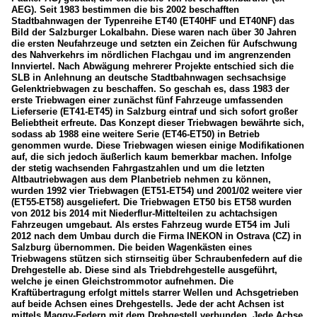
AEG). Seit 1983 bestimmen die bis 2002 beschafften
Stadtbahnwagen der Typenreihe ET40 (ET40HF und ET40NF) das
Bild der Salzburger Lokalbahn. Diese waren nach über 30 Jahren
die ersten Neufahrzeuge und setzten ein Zeichen für Aufschwung
des Nahverkehrs im nördlichen Flachgau und im angrenzenden
Innviertel. Nach Abwägung mehrerer Projekte entschied sich die
SLB in Anlehnung an deutsche Stadtbahnwagen sechsachsige
Gelenktriebwagen zu beschaffen. So geschah es, dass 1983 der
erste Triebwagen einer zunächst fünf Fahrzeuge umfassenden
Lieferserie (ET41-ET45) in Salzburg eintraf und sich sofort großer
Beliebtheit erfreute. Das Konzept dieser Triebwagen bewährte sich,
sodass ab 1988 eine weitere Serie (ET46-ET50) in Betrieb
genommen wurde. Diese Triebwagen wiesen einige Modifikationen
auf, die sich jedoch äußerlich kaum bemerkbar machen. Infolge
der stetig wachsenden Fahrgastzahlen und um die letzten
Altbautriebwagen aus dem Planbetrieb nehmen zu können,
wurden 1992 vier Triebwagen (ET51-ET54) und 2001/02 weitere vier
(ET55-ET58) ausgeliefert. Die Triebwagen ET50 bis ET58 wurden
von 2012 bis 2014 mit Niederflur-Mittelteilen zu achtachsigen
Fahrzeugen umgebaut. Als erstes Fahrzeug wurde ET54 im Juli
2012 nach dem Umbau durch die Firma INEKON in Ostrava (CZ) in
Salzburg übernommen. Die beiden Wagenkästen eines
Triebwagens stützen sich stirnseitig über Schraubenfedern auf die
Drehgestelle ab. Diese sind als Triebdrehgestelle ausgeführt,
welche je einen Gleichstrommotor aufnehmen. Die
Kraftübertragung erfolgt mittels starrer Wellen und Achsgetrieben
auf beide Achsen eines Drehgestells. Jede der acht Achsen ist
mittels Maggy-Federn mit dem Drehgestell verbunden. Jede Achse