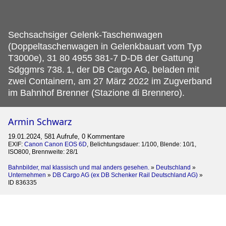
Sechsachsiger Gelenk-Taschenwagen
(Doppeltaschenwagen in Gelenkbauart vom Typ
T3000e), 31 80 4955 381-7 D-DB der Gattung
Sdggmrs 738.
1, der DB Cargo AG, beladen mit
zwei Containern, am 27 März 2022 im Zugverband
im Bahnhof Brenner (Stazione di Brennero).
Armin Schwarz
19.01.2024, 581 Aufrufe, 0 Kommentare
EXIF:
Canon Canon EOS 6D
, Belichtungsdauer: 1/100, Blende: 10/1,
ISO800, Brennweite: 28/1
Bahnbilder, mal klassisch und mal anders gesehen.
»
Deutschland
»
Unternehmen
»
DB Cargo AG (ex DB Schenker Rail Deutschland AG)
»
ID 836335