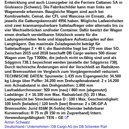
Entwicklung und auch Lizenzgeber ist die Ferriere Cattaneo SA in
Giubiasco (Schweiz). Die Fabrikschilder kann man links am
Wagenende erkennen. Baugleiche Wagen sind auch bei
Kombiverkehr, Cemat, der CFL und Wascosa im Einsatz, die
jeweils die Gattungskennzahl 4956 haben. Mögliche Ladeeinheiten
sind zwei kranmanipulierbare Sattelauflieger oder alternativ bis zu
vier Wechselbrücken und/oder Container. Dafür besitzt der Wagen
einen dreifach verstellbaren Stützbock sowie für die
Ladungseinheiten feste und klappbare Aufsetzzapfen auf den
Langträgern. Das maximale Zuladegewicht beträgt für
Sattelauflieger 2 × 40 t; die Basishöhe liegt bei 270 mm über SO.
Zwischen 2015 und 2018 beschafft DB Cargo weitere 500 dieser
Wagen vom Typ T3000e, die jedoch nicht ss-fähig sind und als
Sdggmrs 738.1 bezeichnet werden (anstelle der Sdggmrss 738).
Durch technische Änderungen wird der Verschleiß an Radsätzen
und Bremssohlen im Vergleich zum Vorgängermodell reduziert.
TECHNISCHE DATEN: Spurweite: 1.435 mm Eigengewicht: 34.500
kg Länge über Puffer: 34.200 mm Drehzapfenabstand: 2 x 14.200
mm Achsabstand in den Drehgestellen: 1.800 mm
Laufraddurchmesser: 920 mm (neu) / 860 mm (abgenutzt)
Ladelänge: 2 × 16.100 mm Max. Radsatzlast (S): 20 t Max.
Ladegewicht bei Streckenklasse D : 100 t Max. Geschwindigkeit:
100 km/h (beladen) / 120 km/h (leer) Bremse: 2 x DK-GP-A
Bremssohle: Jurid 816M (K-Sohle) Kleinster befahrbarer
Kurvenradius: R 75 m (R 150 m im Zugverband) Intern.
Verwendungsfähigkeit: TEN – GE

Armin Schwarz
Deutschland / Unternehmen / DB Cargo AG (ex DB Schenker Rail