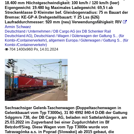
18.400 mm Höchstgeschwindigkeit: 100 km/h / 120 km/h (leer)
Eigengewicht: 19.480 kg Maximales Ladegewicht: 69,5 t ab
Streckenklasse D Kleinster bef. Gleisbogenradius: 75 m Bauart der
Bremse: KE-GP-A Drehgestellbauart: Y 25 Lss (626)
Laufraddurchmesser: 920 mm (neu) Verwendungsfähigkeit: RIV

Armin Schwarz
Deutschland / Unternehmen / DB Cargo AG (ex DB Schenker Rail
Deutschland AG)
,
Deutschland / Wagen / Güterwagen der Gattung S... (für
Kombi-/Containerverkehr)
,
allgemein Europa / Güterwagen / Gattung S... (für
Kombi-/Containerverkehr)
704 1400x960 Px, 14.01.2024

Sechsachsiger Gelenk-Taschenwagen (Doppeltaschenwagen in
Gelenkbauart vom Typ T3000e), 31 80 4992 840-4 D-DB der Gattung
Sdggmrs 738, der DB Cargo AG, beladen mit Sattelanhängern, am
25.03.2022 im Zugverband bei einer Zugdurchfahrt im Bf
Betzdorf/Sieg. Diese Wagen vom Typ T3000e wurde von
Tatravagónka a.s. in Poprad (Slowakei) ab 2015 gebaut, die