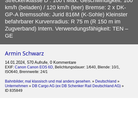
Streckenklasse D : 100 t Max. Geschwindigkeit: 100
km/h (beladen) / 120 km/h (leer) Bremse: 2 x DK-
GP-A Bremssohle: Jurid 816M (K-Sohle) Kleinster
befahrbarer Kurvenradius: R 75 m (R 150 m im
Zugverband) Intern. Verwendungsfähigkeit: TEN –
GE
Armin Schwarz
14.01.2024, 570 Aufrufe, 0 Kommentare
EXIF:
Canon Canon EOS 6D
, Belichtungsdauer: 1/640, Blende: 10/1,
ISO640, Brennweite: 24/1
Bahnbilder, mal klassisch und mal anders gesehen.
»
Deutschland
»
Unternehmen
»
DB Cargo AG (ex DB Schenker Rail Deutschland AG)
»
ID 835849