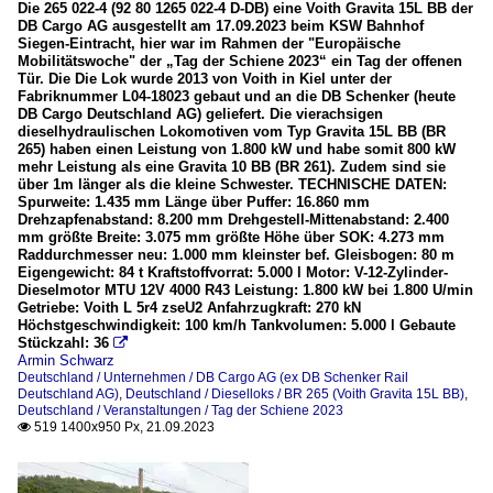
Die 265 022-4 (92 80 1265 022-4 D-DB) eine Voith Gravita 15L BB der
DB Cargo AG ausgestellt am 17.09.2023 beim KSW Bahnhof
Siegen-Eintracht, hier war im Rahmen der "Europäische
Mobilitätswoche" der „Tag der Schiene 2023“ ein Tag der offenen
Tür. Die Die Lok wurde 2013 von Voith in Kiel unter der
Fabriknummer L04-18023 gebaut und an die DB Schenker (heute
DB Cargo Deutschland AG) geliefert. Die vierachsigen
dieselhydraulischen Lokomotiven vom Typ Gravita 15L BB (BR
265) haben einen Leistung von 1.800 kW und habe somit 800 kW
mehr Leistung als eine Gravita 10 BB (BR 261). Zudem sind sie
über 1m länger als die kleine Schwester. TECHNISCHE DATEN:
Spurweite: 1.435 mm Länge über Puffer: 16.860 mm
Drehzapfenabstand: 8.200 mm Drehgestell-Mittenabstand: 2.400
mm größte Breite: 3.075 mm größte Höhe über SOK: 4.273 mm
Raddurchmesser neu: 1.000 mm kleinster bef. Gleisbogen: 80 m
Eigengewicht: 84 t Kraftstoffvorrat: 5.000 l Motor: V-12-Zylinder-
Dieselmotor MTU 12V 4000 R43 Leistung: 1.800 kW bei 1.800 U/min
Getriebe: Voith L 5r4 zseU2 Anfahrzugkraft: 270 kN
Höchstgeschwindigkeit: 100 km/h Tankvolumen: 5.000 l Gebaute
Stückzahl: 36

Armin Schwarz
Deutschland / Unternehmen / DB Cargo AG (ex DB Schenker Rail
Deutschland AG)
,
Deutschland / Dieselloks / BR 265 (Voith Gravita 15L BB)
,
Deutschland / Veranstaltungen / Tag der Schiene 2023
519 1400x950 Px, 21.09.2023
