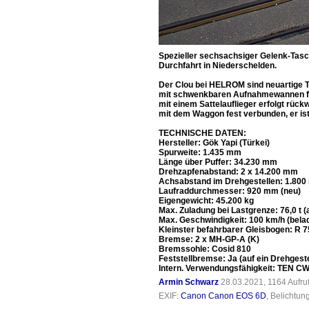
Spezieller sechsachsiger Gelenk-Tas
Durchfahrt in Niederschelden.
Der Clou bei HELROM sind neuartige T
mit schwenkbaren Aufnahmewannen für 
mit einem Sattelauflieger erfolgt rüc
mit dem Waggon fest verbunden, er ist
TECHNISCHE DATEN:
Hersteller: Gök Yapi (Türkei)
Spurweite: 1.435 mm
Länge über Puffer: 34.230 mm
Drehzapfenabstand: 2 x 14.200 mm
Achsabstand im Drehgestellen: 1.80
Laufraddurchmesser: 920 mm (neu)
Eigengewicht: 45.200 kg
Max. Zuladung bei Lastgrenze: 76,0 t 
Max. Geschwindigkeit: 100 km/h (belad
Kleinster befahrbarer Gleisbogen: R 
Bremse: 2 x MH-GP-A (K)
Bremssohle: Cosid 810
Feststellbremse: Ja (auf ein Drehgeste
Intern. Verwendungsfähigkeit: TEN C
Armin Schwarz
28.03.2021, 1164 Aufr
EXIF:
Canon Canon EOS 6D
, Belichtun