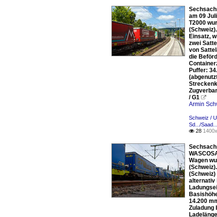
Sechsachs
am 09 Jul
T2000 wur
(Schweiz)
Einsatz, 
zwei Satt
von Satte
die Beför
Container
Puffer: 3
(abgenutzt
Streckenk
Zugverban
/ G1

Armin Sch
Schweiz / 
Sd.../Saad.
28
1400x

Sechsachs
WASCOSA A
Wagen wur
(Schweiz)
(Schweiz)
alternativ
Ladungsein
Basishöhe
14.200 mm
Zuladung 
Ladelänge