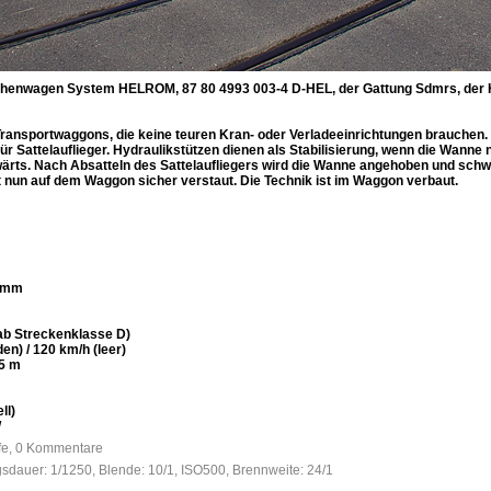
chenwagen System HELROM, 87 80 4993 003-4 D-HEL, der Gattung Sdmrs, der H
ransportwaggons, die keine teuren Kran- oder Verladeeinrichtungen brauchen
Sattelauflieger. Hydraulikstützen dienen als Stabilisierung, wenn die Wanne
kwärts. Nach Absatteln des Sattelaufliegers wird die Wanne angehoben und schwe
 nun auf dem Waggon sicher verstaut. Die Technik ist im Waggon verbaut.
0 mm
(ab Streckenklasse D)
en) / 120 km/h (leer)
75 m
ll)
W
ufe, 0 Kommentare
gsdauer: 1/1250, Blende: 10/1, ISO500, Brennweite: 24/1