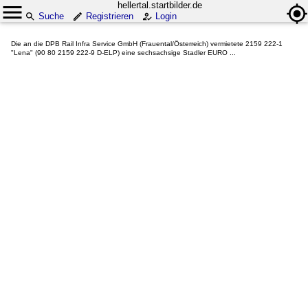
hellertal.startbilder.de
Suche
Registrieren
Login
Die an die DPB Rail Infra Service GmbH (Frauental/Österreich) vermietete 2159 222-1
"Lena" (90 80 2159 222-9 D-ELP) eine sechsachsige Stadler EURO ...