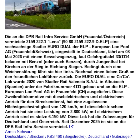
Die an die DPB Rail Infra Service GmbH (Frauental/Österreich)
vermietete 2159 222-1 "Lena" (90 80 2159 222-9 D-ELP) eine
sechsachsige Stadler EURO DUAL der ELP - European Loc Pool
AG (Frauenfeld/Schweiz), eingestellt in Deutschland, fährt am 08
Mai 2026 mit einem Kesselwagenzug, laut Gefahrguttafel 33/1114
beladen mit Benzol (oder auch Benzen), durch Jungenthal bei
Kirchen an der Sieg in Richtung Siegen. Bedingt durch eine
Weichenstörung fährt sie hier links. Nochmal einen lieben Gruß an
den freundlichen Lokführer zurück. Die EURO DUAL eine Co'Co'-
Lok wurde 2020 von Stadler Rail Valencia S.A.U. in Albuixech
(Spanien) unter der Fabriknummer 4111 gebaut und an die ELP -
European Loc Pool AG in Frauenfeld (CH) ausgeliefert. Diese
Zweikraftlokomotive mit dieselelektrischem und elektrischem
Antrieb für den Streckendienst, hat eine zugelassene
Höchstgeschwindigkeit von 120 km/h, mit dieselelektrischem
Antrieb hat sie eine Leistung von 2.800 kW, mit elektrischem
Antrieb sind es stolze 6.150 kW. Diese Lok hat die Zulassungen für
Deutschland und Österreich. Seit Dezember 2025 ist sie an die
DPB Rail Infra Service vermietet.

Armin Schwarz
Deutschland / Strecken / KBS 460 (Siegstrecke)
,
Deutschland / Güterzüge /