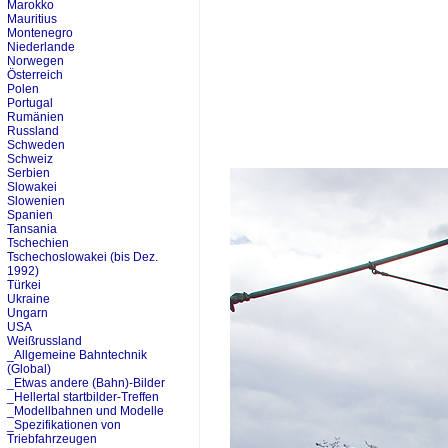
Marokko
Mauritius
Montenegro
Niederlande
Norwegen
Österreich
Polen
Portugal
Rumänien
Russland
Schweden
Schweiz
Serbien
Slowakei
Slowenien
Spanien
Tansania
Tschechien
Tschechoslowakei (bis Dez.
1992)
Türkei
Ukraine
Ungarn
USA
Weißrussland
_Allgemeine Bahntechnik
(Global)
_Etwas andere (Bahn)-Bilder
_Hellertal startbilder-Treffen
_Modellbahnen und Modelle
_Spezifikationen von
Triebfahrzeugen