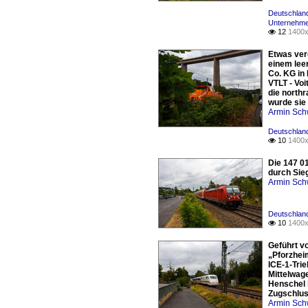
Deutschland
Unternehme
12
1400x

Etwas verd
einem lee
Co. KG in 
VTLT - Vo
die north
wurde sie
Armin Sch
Deutschland
10
1400x

Die 147 0
durch Sie
Armin Sch
Deutschland
10
1400x

Geführt vo
„Pforzheim
ICE-1-Tri
Mittelwage
Henschel 
Zugschlus
Armin Sch