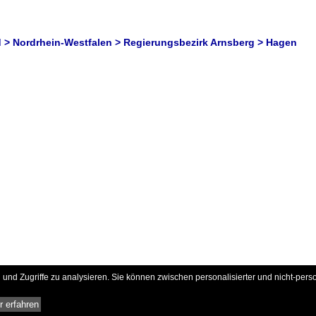
 > Nordrhein-Westfalen > Regierungsbezirk Arnsberg > Hagen
und Zugriffe zu analysieren. Sie können zwischen personalisierter und nicht-pers
 erfahren