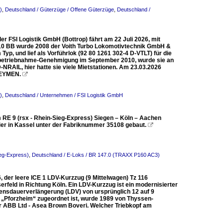
)
,
Deutschland / Güterzüge / Offene Güterzüge
,
Deutschland /
r FSI Logistik GmbH (Bottrop) fährt am 22 Juli 2026, mit
a 10 BB wurde 2008 der Voith Turbo Lokomotivtechnik GmbH &
yp, und lief als Vorführlok (92 80 1261 302-4 D-VTLT) für die
Inbetriebnahme-Genehmigung im September 2010, wurde sie an
RAIL, hier hatte sie viele Mietstationen. Am 23.03.2026
n EYMEN.

)
,
Deutschland / Unternehmen / FSI Logistik GmbH
 RE 9 (rsx - Rhein-Sieg-Express) Siegen – Köln – Aachen
er in Kassel unter der Fabriknummer 35108 gebaut.

ieg-Express)
,
Deutschland / E-Loks / BR 147.0 (TRAXX P160 AC3)
, der leere ICE 1 LDV-Kurzzug (9 Mittelwagen) Tz 116
rfeld in Richtung Köln. Ein LDV-Kurzzug ist ein modernisierter
ensdauerverlängerung (LDV) von ursprünglich 12 auf 9
16 „Pforzheim“ zugeordnet ist, wurde 1989 von Thyssen-
er ABB Ltd - Asea Brown Boveri. Welcher Triebkopf am