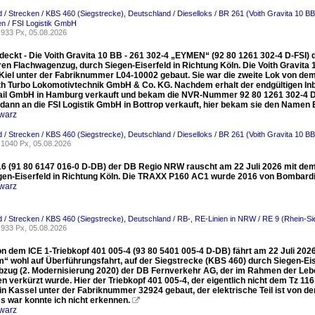
 / Strecken / KBS 460 (Siegstrecke)
,
Deutschland / Dieselloks / BR 261 (Voith Gravita 10 BB
n / FSI Logistik GmbH
933 Px, 05.08.2026
eckt - Die Voith Gravita 10 BB - 261 302-4 „EYMEN“ (92 80 1261 302-4 D-FSI) de
ren Flachwagenzug, durch Siegen-Eiserfeld in Richtung Köln. Die Voith Gravit
Kiel unter der Fabriknummer L04-10002 gebaut. Sie war die zweite Lok von dem T
ith Turbo Lokomotivtechnik GmbH & Co. KG. Nachdem erhalt der endgültigen 
rail GmbH in Hamburg verkauft und bekam die NVR-Nummer 92 80 1261 302-4 D-N
 dann an die FSI Logistik GmbH in Bottrop verkauft, hier bekam sie den Name
warz
 / Strecken / KBS 460 (Siegstrecke)
,
Deutschland / Dieselloks / BR 261 (Voith Gravita 10 BB
1040 Px, 05.08.2026
16 (91 80 6147 016-0 D-DB) der DB Regio NRW rauscht am 22 Juli 2026 mit dem
gen-Eiserfeld in Richtung Köln. Die TRAXX P160 AC1 wurde 2016 von Bombardi
warz
 / Strecken / KBS 460 (Siegstrecke)
,
Deutschland / RB-, RE-Linien in NRW / RE 9 (Rhein-S
933 Px, 05.08.2026
n dem ICE 1-Triebkopf 401 005-4 (93 80 5401 005-4 D-DB) fährt am 22 Juli 2026
“ wohl auf Überführungsfahrt, auf der Siegstrecke (KBS 460) durch Siegen-Eise
ebzug (2. Modernisierung 2020) der DB Fernverkehr AG, der im Rahmen der Leb
n verkürzt wurde. Hier der Triebkopf 401 005-4, der eigentlich nicht dem Tz 1
in Kassel unter der Fabriknummer 32924 gebaut, der elektrische Teil ist von d
s war konnte ich nicht erkennen.

warz