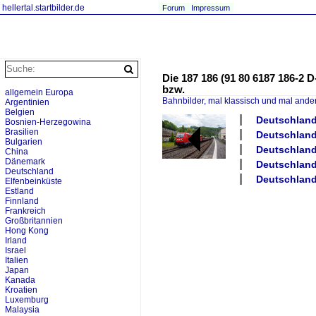
hellertal.startbilder.de
Forum
Impressum
Die 187 186 (91 80 6187 186-2
bzw.
allgemein Europa
Bahnbilder, mal klassisch und mal ande
Argentinien
Belgien
Deutschland 
Bosnien-Herzegowina
Brasilien
Deutschland
Bulgarien
Deutschland
China
Dänemark
Deutschland
Deutschland
Deutschland
Elfenbeinküste
Estland
Finnland
Frankreich
Großbritannien
Hong Kong
Irland
Israel
Italien
Japan
Kanada
Kroatien
Luxemburg
Malaysia