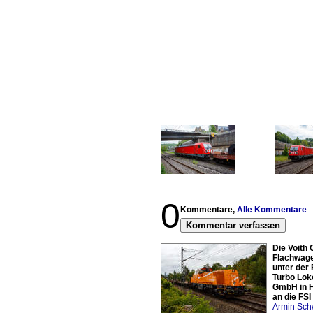
0
Kommentare,
Alle Kommentare
Kommentar verfassen
Die Voith 
Flachwage
unter der 
Turbo Lok
GmbH in H
an die FS
Armin Sch