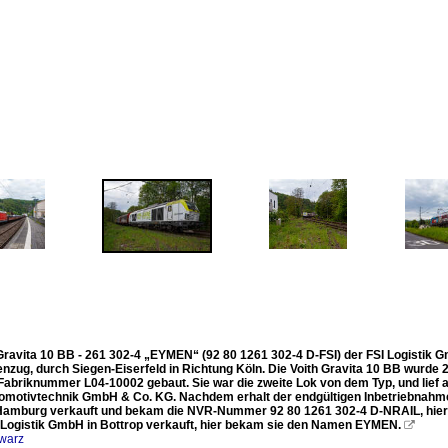
Gravita 10 BB - 261 302-4 „EYMEN“ (92 80 1261 302-4 D-FSI) der FSI Logistik G
nzug, durch Siegen-Eiserfeld in Richtung Köln. Die Voith Gravita 10 BB wurde 
Fabriknummer L04-10002 gebaut. Sie war die zweite Lok von dem Typ, und lief al
omotivtechnik GmbH & Co. KG. Nachdem erhalt der endgültigen Inbetriebnahme
amburg verkauft und bekam die NVR-Nummer 92 80 1261 302-4 D-NRAIL, hier ha
I Logistik GmbH in Bottrop verkauft, hier bekam sie den Namen EYMEN.

warz