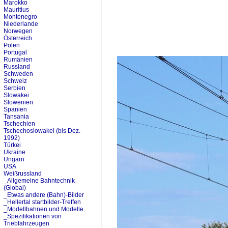
Marokko
Mauritius
Montenegro
Niederlande
Norwegen
Österreich
Polen
Portugal
Rumänien
Russland
Schweden
Schweiz
Serbien
Slowakei
Slowenien
Spanien
Tansania
Tschechien
Tschechoslowakei (bis Dez.
1992)
Türkei
Ukraine
Ungarn
USA
Weißrussland
_Allgemeine Bahntechnik
(Global)
_Etwas andere (Bahn)-Bilder
_Hellertal startbilder-Treffen
_Modellbahnen und Modelle
_Spezifikationen von
Triebfahrzeugen