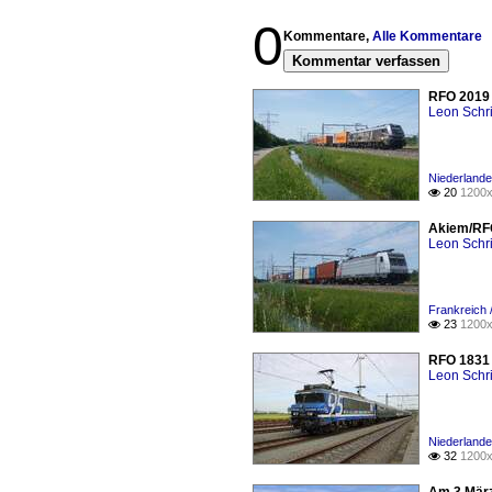
0
Kommentare,
Alle Kommentare
Kommentar verfassen
RFO 2019 
Leon Schri
Niederlande
20
1200x

Akiem/RFO
Leon Schri
Frankreich 
23
1200x

RFO 1831 
Leon Schri
Niederlande
32
1200x
