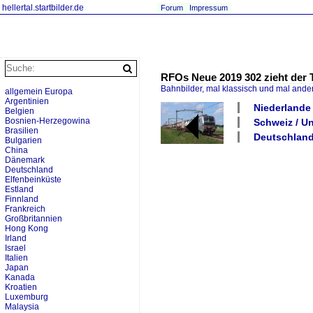
hellertal.startbilder.de
Forum
Impressum
RFOs Neue 2019 302 zieht der 
Bahnbilder, mal klassisch und mal ande
allgemein Europa
Argentinien
Niederlande 
Belgien
Bosnien-Herzegowina
Schweiz / U
Brasilien
Deutschland
Bulgarien
China
Dänemark
Deutschland
Elfenbeinküste
Estland
Finnland
Frankreich
Großbritannien
Hong Kong
Irland
Israel
Italien
Japan
Kanada
Kroatien
Luxemburg
Malaysia