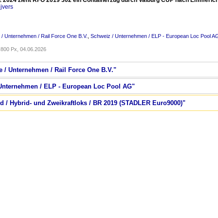
 2024 zieht RFO 2019 302 ein Containerzug durch Valburg CUP nach Emmerich
jvers
 / Unternehmen / Rail Force One B.V.
,
Schweiz / Unternehmen / ELP - European Loc Pool A
800 Px, 04.06.2026
e / Unternehmen / Rail Force One B.V."
 Unternehmen / ELP - European Loc Pool AG"
nd / Hybrid- und Zweikraftloks / BR 2019 (STADLER Euro9000)"