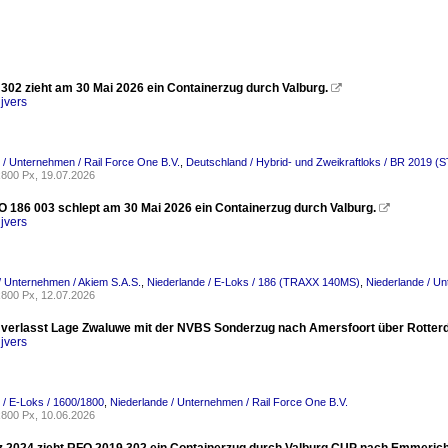
302 zieht am 30 Mai 2026 ein Containerzug durch Valburg.

jvers
 / Unternehmen / Rail Force One B.V.
,
Deutschland / Hybrid- und Zweikraftloks / BR 2019 
800 Px, 19.07.2026
 186 003 schlept am 30 Mai 2026 ein Containerzug durch Valburg.

jvers
/ Unternehmen / Akiem S.A.S.
,
Niederlande / E-Loks / 186 (TRAXX 140MS)
,
Niederlande / Un
800 Px, 12.07.2026
verlasst Lage Zwaluwe mit der NVBS Sonderzug nach Amersfoort über Rotterd
jvers
 / E-Loks / 1600/1800
,
Niederlande / Unternehmen / Rail Force One B.V.
800 Px, 10.06.2026