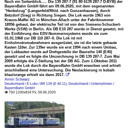
Noch ein Seitenblick..... Die 139 287-7 (91 80 6139 287-7 D-BYB) der
BayernBahn GmbH fährt am 09.06.2020, mit dem sogenannten
"Henkelzug" (Langenfeld/Rhld. nach Gunzenhausen), durch
Betzdorf (Sieg) in Richtung Siegen. Die Lok wurde 1963 von
Krauss-Maffei AG in München-Allach unter der Fabriknummer
18956 gebaut, der elektrische Teil ist von den Siemens-Schuckert-
Werke (SSW) in Berlin. Als DB E10 287 wurde in Dienst gesetzt, mit
der Einführung des EDV-Nummernsystems wurde sie zum
01.01.1968 zur DB 110 287–0. Die Lok ist mit
Einholmstromabnehmern ausgerüstet, sie ist die letzte gebaute
Kasten 110er. Zur 139er wurde sie erst 1994 nach einem Umbau,
der Lokkasten wurde auf Drehgestelle der Baureihe 140 (E40)
gesetzt und es folgte die Umzeichnung in DB 139 287-7. Zum Mai
2009 erfolgte die Z-Stellung bei der DB AG. Zum 1.Oktober 2011
wurde die Lok durch die BayernBahn GmbH erworben und erhielt
anschließend eine Untersuchung. Die Neulackierung in kobalt-
blau/orange erhielt sie dann 2017.

Armin Schwarz
Deutschland / E-Loks / BR 139 (E 40.11)
,
Deutschland / Unternehmen /
BayernBahn GmbH
793 1200x834 Px, 09.06.2020
