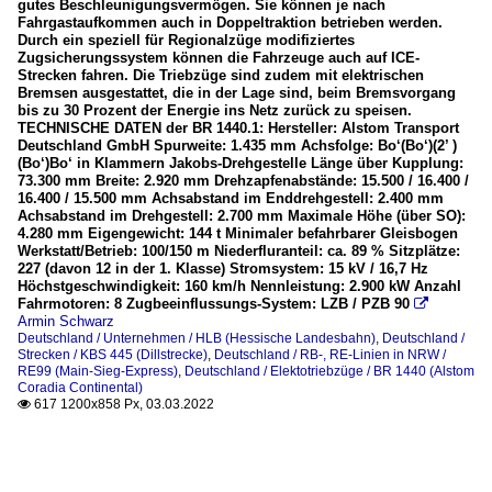
gutes Beschleunigungsvermögen. Sie können je nach
Fahrgastaufkommen auch in Doppeltraktion betrieben werden.
Durch ein speziell für Regionalzüge modifiziertes
Zugsicherungssystem können die Fahrzeuge auch auf ICE-
Strecken fahren. Die Triebzüge sind zudem mit elektrischen
Bremsen ausgestattet, die in der Lage sind, beim Bremsvorgang
bis zu 30 Prozent der Energie ins Netz zurück zu speisen.
TECHNISCHE DATEN der BR 1440.1: Hersteller: Alstom Transport
Deutschland GmbH Spurweite: 1.435 mm Achsfolge: Bo‘(Bo‘)(2’ )
(Bo‘)Bo‘ in Klammern Jakobs-Drehgestelle Länge über Kupplung:
73.300 mm Breite: 2.920 mm Drehzapfenabstände: 15.500 / 16.400 /
16.400 / 15.500 mm Achsabstand im Enddrehgestell: 2.400 mm
Achsabstand im Drehgestell: 2.700 mm Maximale Höhe (über SO):
4.280 mm Eigengewicht: 144 t Minimaler befahrbarer Gleisbogen
Werkstatt/Betrieb: 100/150 m Niederfluranteil: ca. 89 % Sitzplätze:
227 (davon 12 in der 1. Klasse) Stromsystem: 15 kV / 16,7 Hz
Höchstgeschwindigkeit: 160 km/h Nennleistung: 2.900 kW Anzahl
Fahrmotoren: 8 Zugbeeinflussungs-System: LZB / PZB 90

Armin Schwarz
Deutschland / Unternehmen / HLB (Hessische Landesbahn)
,
Deutschland /
Strecken / KBS 445 (Dillstrecke)
,
Deutschland / RB-, RE-Linien in NRW /
RE99 (Main-Sieg-Express)
,
Deutschland / Elektotriebzüge / BR 1440 (Alstom
Coradia Continental)
617 1200x858 Px, 03.03.2022
