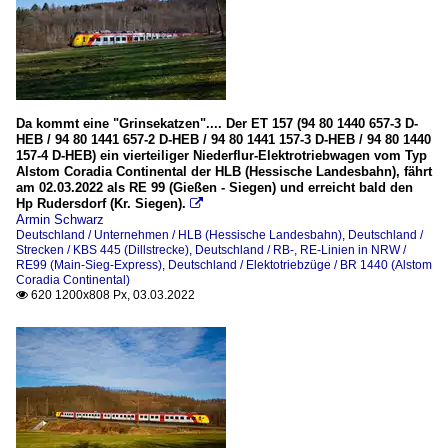
Da kommt eine "Grinsekatzen".... Der ET 157 (94 80 1440 657-3 D-
HEB / 94 80 1441 657-2 D-HEB / 94 80 1441 157-3 D-HEB / 94 80 1440
157-4 D-HEB) ein vierteiliger Niederflur-Elektrotriebwagen vom Typ
Alstom Coradia Continental der HLB (Hessische Landesbahn), fährt
am 02.03.2022 als RE 99 (Gießen - Siegen) und erreicht bald den
Hp Rudersdorf (Kr. Siegen).

Armin Schwarz
Deutschland / Unternehmen / HLB (Hessische Landesbahn)
,
Deutschland /
Strecken / KBS 445 (Dillstrecke)
,
Deutschland / RB-, RE-Linien in NRW /
RE99 (Main-Sieg-Express)
,
Deutschland / Elektotriebzüge / BR 1440 (Alstom
Coradia Continental)
620 1200x808 Px, 03.03.2022
