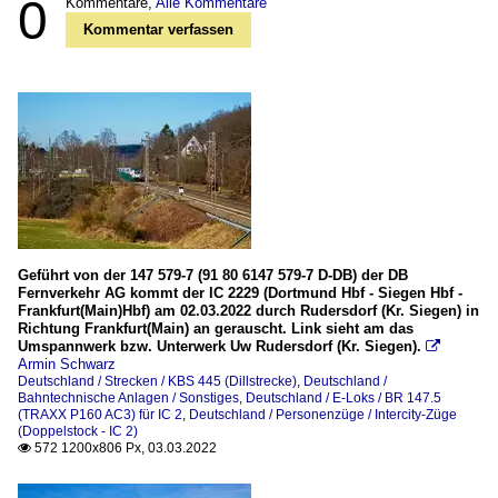
0
Kommentare,
Alle Kommentare
Kommentar verfassen
Geführt von der 147 579-7 (91 80 6147 579-7 D-DB) der DB
Fernverkehr AG kommt der IC 2229 (Dortmund Hbf - Siegen Hbf -
Frankfurt(Main)Hbf) am 02.03.2022 durch Rudersdorf (Kr. Siegen) in
Richtung Frankfurt(Main) an gerauscht. Link sieht am das
Umspannwerk bzw. Unterwerk Uw Rudersdorf (Kr. Siegen).

Armin Schwarz
Deutschland / Strecken / KBS 445 (Dillstrecke)
,
Deutschland /
Bahntechnische Anlagen / Sonstiges
,
Deutschland / E-Loks / BR 147.5
(TRAXX P160 AC3) für IC 2
,
Deutschland / Personenzüge / Intercity-Züge
(Doppelstock - IC 2)
572 1200x806 Px, 03.03.2022
