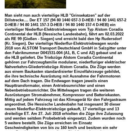
Man sieht nun auch vierteilige HLB "Grinsekatzen" auf der
Dillstrecke.... Der ET 157 (94 80 1440 657-3 D-HEB / 94 80 1441 657-2
D-HEB / 94 80 1441 157-3 D-HEB / 94 80 1440 157-4 D-HEB) ein
vierteiliger Niederflur-Elektrotriebwagen vom Typ Alstom Coradia
Continental der HLB (Hessische Landesbahn), fährt am 02.03.2022
als RE 99 (Gießen - Siegen) und erreicht bald den Hp Rudersdorf
(Kr. Siegen). Der vierteilige Niederflur-Elektrotriebwagen wurde
2018 von ALSTOM Transport Deutschland GmbH in Salzgitter unter
den Fabriknummer D041531-004 (A1, B, C und A2) gebaut und an
die HLB geliefert. Die Triebzüge Alstom Coradia Continental
gehören zur Fahrzeugfamilie modularer, niederfluriger elektrischer
Nahverkehrs-Gliedertriebzüge Alstom Coradia. Die Züge werden
aus einem Baukasten standardisierter Einzelfahrzeuge gebildet,
die ihre technische Ausrüstung mit Ausnahme der Fahrmotoren
auf dem Dach tragen. Die Endwagen tragen jeweils einen
Haupttransformator, einen Antriebsumrichter und einen
Nebenbetriebsumrichter. Die Mittelwagen tragen die weiteren
Ausrüstungen Stromabnehmer, Kompressor und Batteriekasten.
Mittig auf jedem Fahrzeug ist das Klimagerät für den Fahrgastraum
angeordnet. Die Hessische Landesbahn hat insgesamt 30 dieser
neuen Niederflur-Elektrotriebzüge gekauft, 17 vierteilige und 13
dreiteilige ET. Am 27. Juli 2018 erhielten die Züge ihre Zulassung
und werden seitdem Probebetrieb eingesetzt. Zudem wurden noch
5 weitere bestellt. Die Züge erreichen im Einsatz
Geschwindigkeiten von bis zu 160 km/h und besitzen ein sehr