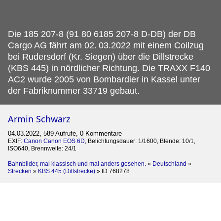
Die 185 207-8 (91 80 6185 207-8 D-DB) der DB
Cargo AG fährt am 02.
03.2022 mit einem Coilzug
bei Rudersdorf (Kr. Siegen) über die Dillstrecke
(KBS 445) in nördlicher Richtung. Die TRAXX F140
AC2 wurde 2005 von Bombardier in Kassel unter
der Fabriknummer 33719 gebaut.
Armin Schwarz
04.03.2022, 589 Aufrufe, 0 Kommentare
EXIF:
Canon Canon EOS 6D
, Belichtungsdauer: 1/1600, Blende: 10/1,
ISO640, Brennweite: 24/1
Bahnbilder, mal klassisch und mal anders gesehen.
»
Deutschland
»
Strecken
»
KBS 445 (Dillstrecke)
»
ID 768278