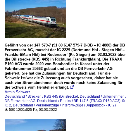
Geführt von der 147 579-7 (91 80 6147 579-7 D-DB – IC 4880) der DB
Fernverkehr AG, rauscht der IC 2229 (Dortmund Hbf - Siegen Hbf –
Frankfurt/Main Hbf) bei Rudersdorf (Kr. Siegen) am 02.03.2022 über
die Dillstrecke (KBS 445) in Richtung Frankfurt(Main). Die TRAXX
P160 AC3 wurde 2020 von Bombardier in Kassel unter der
Fabriknummer 35662 gebaut und an die DB Fernverkehr AG
geliefert. Sie hat die Zulassungen für Deutschland. Für die
Schweiz ist/war die Zulassung auch vorgesehen, daher hat sie
auch vier Stromabnehmer, doch wurde noch keine Zulassung für
die Schweiz vom Hersteller erlangt.

Armin Schwarz
Deutschland / Strecken / KBS 445 (Dillstrecke)
,
Deutschland / Unternehmen /
DB Fernverkehr AG
,
Deutschland / E-Loks / BR 147.5 (TRAXX P160 AC3) für
IC 2
,
Deutschland / Personenzüge / Intercity-Züge (Doppelstock - IC 2)
580 1200x825 Px, 03.03.2022
