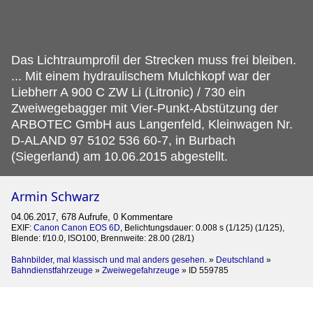
Das Lichtraumprofil der Strecken muss frei bleiben.
... Mit einem hydraulischem Mulchkopf war der
Liebherr A 900 C ZW Li (Litronic) / 730 ein
Zweiwegebagger mit Vier-Punkt-Abstützung der
ARBOTEC GmbH aus Langenfeld, Kleinwagen Nr.
D-ALAND 97 5102 536 60-7, in Burbach
(Siegerland) am 10.06.2015 abgestellt.
Armin Schwarz
04.06.2017, 678 Aufrufe, 0 Kommentare
EXIF:
Canon Canon EOS 6D
, Belichtungsdauer: 0.008 s (1/125) (1/125),
Blende: f/10.0, ISO100, Brennweite: 28.00 (28/1)
Bahnbilder, mal klassisch und mal anders gesehen.
»
Deutschland
»
Bahndienstfahrzeuge
»
Zweiwegefahrzeuge
»
ID 559785