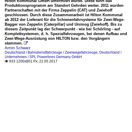
Hilton Kommunal GmbH umfirmiert wurde. Diese führt das
Produktionsprogramm am Standort Gehrden weiter. 2011 wurden
Partnerschaften mit der Firma Zeppelin (CAT) und Zwiehoff
geschlossen. Durch diese Zusammenarbeit ist Hilton Kommunal
ab 2012 der Lieferant für die Schienenfahrsysteme für Zwei-Wege-
Bagger von Zeppelin (Caterpillar) und Unimog (Zwiehoff). Bis zu
diesem Zeitpunkt lag der Schwerpunkt - wie bei Schörling - auf
Komplettsystemen, d. h. Spezialfahrzeugen, bei denen Aufbau und
Zwei-Wege-Ausrüstung von HILTON bzw. den Vorgängern
stammen.

Armin Schwarz
Deutschland / Bahndienstfahrzeuge / Zweiwegefahrzeuge
,
Deutschland /
Unternehmen / SPL Powerlines Germany GmbH
933 1200x801 Px, 22.05.2017
