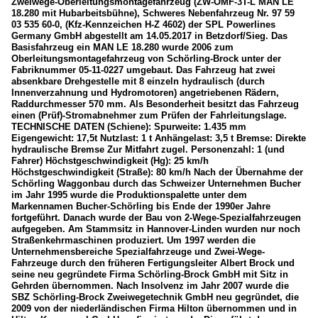
Zweiwege-Oberleitungsmontagefahrzeug (ZW-OMF-3T-L MAN LE
18.280 mit Hubarbeitsbühne), Schweres Nebenfahrzeug Nr. 97 59
03 535 60-0, (Kfz-Kennzeichen H-Z 4602) der SPL Powerlines
Germany GmbH abgestellt am 14.05.2017 in Betzdorf/Sieg. Das
Basisfahrzeug ein MAN LE 18.280 wurde 2006 zum
Oberleitungsmontagefahrzeug von Schörling-Brock unter der
Fabriknummer 05-11-0227 umgebaut. Das Fahrzeug hat zwei
absenkbare Drehgestelle mit 8 einzeln hydraulisch (durch
Innenverzahnung und Hydromotoren) angetriebenen Rädern,
Raddurchmesser 570 mm. Als Besonderheit besitzt das Fahrzeug
einen (Prüf)-Stromabnehmer zum Prüfen der Fahrleitungslage.
TECHNISCHE DATEN (Schiene): Spurweite: 1.435 mm
Eigengewicht: 17,5t Nutzlast: 1 t Anhängelast: 3,5 t Bremse: Direkte
hydraulische Bremse Zur Mitfahrt zugel. Personenzahl: 1 (und
Fahrer) Höchstgeschwindigkeit (Hg): 25 km/h
Höchstgeschwindigkeit (Straße): 80 km/h Nach der Übernahme der
Schörling Waggonbau durch das Schweizer Unternehmen Bucher
im Jahr 1995 wurde die Produktionspalette unter dem
Markennamen Bucher-Schörling bis Ende der 1990er Jahre
fortgeführt. Danach wurde der Bau von 2-Wege-Spezialfahrzeugen
aufgegeben. Am Stammsitz in Hannover-Linden wurden nur noch
Straßenkehrmaschinen produziert. Um 1997 werden die
Unternehmensbereiche Spezialfahrzeuge und Zwei-Wege-
Fahrzeuge durch den früheren Fertigungsleiter Albert Brock und
seine neu gegründete Firma Schörling-Brock GmbH mit Sitz in
Gehrden übernommen. Nach Insolvenz im Jahr 2007 wurde die
SBZ Schörling-Brock Zweiwegetechnik GmbH neu gegründet, die
2009 von der niederländischen Firma Hilton übernommen und in