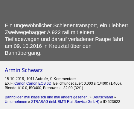
Ein ungewöhnlicher Schienentransport, ein Liebherr
Zweiwegebagger A 922 rail mit einem
Tiefladewagen und darauf verladener Raupe fährt
am 09.
10.2016 in Kreuztal über den
Bahnübergang.
Armin Schwarz
15.10.2016, 1011 Aufrufe, 0 Kommentare
EXIF:
Canon Canon EOS 6D
, Belichtungsdauer: 0.003 s (1/400) (1/400),
Blende: f/10.0, ISO400, Brennweite: 32.00 (32/1)
Bahnbilder, mal klassisch und mal anders gesehen.
»
Deutschland
»
Unternehmen
»
STRABAG (inkl. BMTI Rail Service GmbH)
»
ID 523622