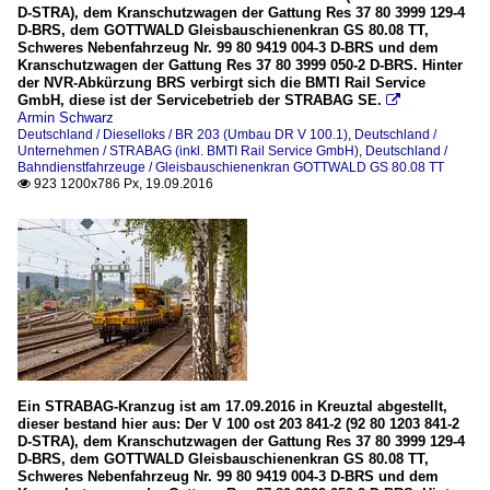
D-STRA), dem Kranschutzwagen der Gattung Res 37 80 3999 129-4
D-BRS, dem GOTTWALD Gleisbauschienenkran GS 80.08 TT,
Schweres Nebenfahrzeug Nr. 99 80 9419 004-3 D-BRS und dem
Kranschutzwagen der Gattung Res 37 80 3999 050-2 D-BRS. Hinter
der NVR-Abkürzung BRS verbirgt sich die BMTI Rail Service
GmbH, diese ist der Servicebetrieb der STRABAG SE.

Armin Schwarz
Deutschland / Dieselloks / BR 203 (Umbau DR V 100.1)
,
Deutschland /
Unternehmen / STRABAG (inkl. BMTI Rail Service GmbH)
,
Deutschland /
Bahndienstfahrzeuge / Gleisbauschienenkran GOTTWALD GS 80.08 TT
923 1200x786 Px, 19.09.2016

Ein STRABAG-Kranzug ist am 17.09.2016 in Kreuztal abgestellt,
dieser bestand hier aus: Der V 100 ost 203 841-2 (92 80 1203 841-2
D-STRA), dem Kranschutzwagen der Gattung Res 37 80 3999 129-4
D-BRS, dem GOTTWALD Gleisbauschienenkran GS 80.08 TT,
Schweres Nebenfahrzeug Nr. 99 80 9419 004-3 D-BRS und dem