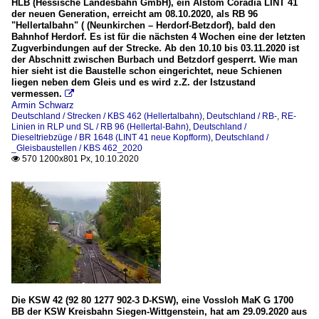
HLB (Hessische Landesbahn GmbH), ein Alstom Coradia LINT 41
der neuen Generation, erreicht am 08.10.2020, als RB 96
"Hellertalbahn" ( (Neunkirchen – Herdorf-Betzdorf), bald den
Bahnhof Herdorf. Es ist für die nächsten 4 Wochen eine der letzten
Zugverbindungen auf der Strecke. Ab den 10.10 bis 03.11.2020 ist
der Abschnitt zwischen Burbach und Betzdorf gesperrt. Wie man
hier sieht ist die Baustelle schon eingerichtet, neue Schienen
liegen neben dem Gleis und es wird z.Z. der Istzustand
vermessen.

Armin Schwarz
Deutschland / Strecken / KBS 462 (Hellertalbahn)
,
Deutschland / RB-, RE-
Linien in RLP und SL / RB 96 (Hellertal-Bahn)
,
Deutschland /
Dieseltriebzüge / BR 1648 (LINT 41 neue Kopfform)
,
Deutschland /
_Gleisbaustellen / KBS 462_2020
570 1200x801 Px, 10.10.2020

Die KSW 42 (92 80 1277 902-3 D-KSW), eine Vossloh MaK G 1700
BB der KSW Kreisbahn Siegen-Wittgenstein, hat am 29.09.2020 aus