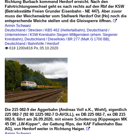
Richtung Burbach kommend Herdorf erreicht. Nach den
Fahrtrichtungswechsel geht es nach rechts auf den Rbf der KSW
(Betriebsstätte Freien Grunder Eisenbahn - NE 447). Aber zuvor
muss der Weichenwärter vom Stellwerk Herdorf Ost (Ho) noch die
entsprechende Weiche stellen und die Gleissperre öffnen.

Armin Schwarz
Deutschland / Strecken / KBS 462 (Hellertalbahn)
,
Deutschland /
Unternehmen / KSW Kreisbahn Siegen-Wittgenstein (ehem. Siegener
Kreisbahn)
,
Deutschland / Dieselloks / BR 277 (MaK G 1700 BB)
,
Deutschland / Bahnhöfe / Herdorf
618 1200x816 Px, 05.10.2020

Die 215 082-9 der Aggerbahn (Andreas Voll e.K., Wiehl), eigentlich
225 082-7 (92 80 1225 082-7 D-AVOLL), ex DB 225 082-7, ex DB 215
082-9, fährt am 26.09.2020, mit einem Schotterzug (Kippwagen MK
45 DH „LW-Kipper“, der Gattung Rlps, der KAF Falkenhahn Bau
AG), von Herdorf weiter in Richtung Haiger.

Armin Schwarz