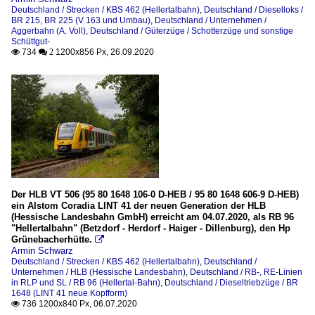
Deutschland / Strecken / KBS 462 (Hellertalbahn)
,
Deutschland / Dieselloks /
BR 215, BR 225 (V 163 und Umbau)
,
Deutschland / Unternehmen /
Aggerbahn (A. Voll)
,
Deutschland / Güterzüge / Schotterzüge und sonstige
Schüttgut-
734
1200x856 Px, 26.09.2020

 2
Der HLB VT 506 (95 80 1648 106-0 D-HEB / 95 80 1648 606-9 D-HEB)
ein Alstom Coradia LINT 41 der neuen Generation der HLB
(Hessische Landesbahn GmbH) erreicht am 04.07.2020, als RB 96
"Hellertalbahn" (Betzdorf - Herdorf - Haiger - Dillenburg), den Hp
Grünebacherhütte.

Armin Schwarz
Deutschland / Strecken / KBS 462 (Hellertalbahn)
,
Deutschland /
Unternehmen / HLB (Hessische Landesbahn)
,
Deutschland / RB-, RE-Linien
in RLP und SL / RB 96 (Hellertal-Bahn)
,
Deutschland / Dieseltriebzüge / BR
1648 (LINT 41 neue Kopfform)
736 1200x840 Px, 06.07.2020
