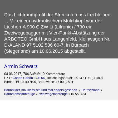
Das Lichtraumprofil der Strecken muss frei bleiben.
... Mit einem hydraulischem Mulchkopf war der
Liebherr A 900 C ZW Li (Litronic) / 730 ein
Zweiwegebagger mit Vier-Punkt-Abstützung der
ARBOTEC GmbH aus Langenfeld, Kleinwagen Nr.
D-ALAND 97 5102 536 60-7, in Burbach
(Siegerland) am 10.06.2015 abgestellt.
Armin Schwarz
04.06.2017, 704 Aufrufe, 0 Kommentare
EXIF:
Canon Canon EOS 6D
, Belichtungsdauer: 0.013 s (1/80) (1/80),
Blende: f/11.0, ISO100, Brennweite: 47.00 (47/1)
Bahnbilder, mal klassisch und mal anders gesehen.
»
Deutschland
»
Bahndienstfahrzeuge
»
Zweiwegefahrzeuge
»
ID 559784