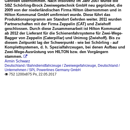
Gehrden übernommen. Nach Insolvenz im Jahr 2007 wurde die
SBZ Schörling-Brock Zweiwegetechnik GmbH neu gegründet, die
2009 von der niederländischen Firma Hilton übernommen und in
Hilton Kommunal GmbH umfirmiert wurde. Diese führt das
Produktionsprogramm am Standort Gehrden weiter. 2011 wurden
Partnerschaften mit der Firma Zeppelin (CAT) und Zwiehoff
geschlossen. Durch diese Zusammenarbeit ist Hilton Kommunal
ab 2012 der Lieferant für die Schienenfahrsysteme für Zwei-Wege-
Bagger von Zeppelin (Caterpillar) und Unimog (Zwiehoff). Bis zu
diesem Zeitpunkt lag der Schwerpunkt - wie bei Schörling - auf
Komplettsystemen, d. h. Spezialfahrzeugen, bei denen Aufbau und
Zwei-Wege-Ausrüstung von HILTON bzw. den Vorgängern
stammen.

Armin Schwarz
Deutschland / Bahndienstfahrzeuge / Zweiwegefahrzeuge
,
Deutschland /
Unternehmen / SPL Powerlines Germany GmbH
752 1200x875 Px, 22.05.2017
