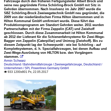
Fahrzeuge durch den früheren Fertigungsleiter Albert Brock und
seine neu gegründete Firma Schörling-Brock GmbH mit Sitz in
Gehrden übernommen. Nach Insolvenz im Jahr 2007 wurde die
SBZ Schörling-Brock Zweiwegetechnik GmbH neu gegründet, die
2009 von der niederländischen Firma Hilton übernommen und in
Hilton Kommunal GmbH umfirmiert wurde. Diese führt das
Produktionsprogramm am Standort Gehrden weiter. 2011 wurden
Partnerschaften mit der Firma Zeppelin (CAT) und Zwiehoff
geschlossen. Durch diese Zusammenarbeit ist Hilton Kommunal
ab 2012 der Lieferant für die Schienenfahrsysteme für Zwei-Wege-
Bagger von Zeppelin (Caterpillar) und Unimog (Zwiehoff). Bis zu
diesem Zeitpunkt lag der Schwerpunkt - wie bei Schörling - auf
Komplettsystemen, d. h. Spezialfahrzeugen, bei denen Aufbau und
Zwei-Wege-Ausrüstung von HILTON bzw. den Vorgängern
stammen.

Armin Schwarz
Deutschland / Bahndienstfahrzeuge / Zweiwegefahrzeuge
,
Deutschland /
Unternehmen / SPL Powerlines Germany GmbH
933 1200x801 Px, 22.05.2017
