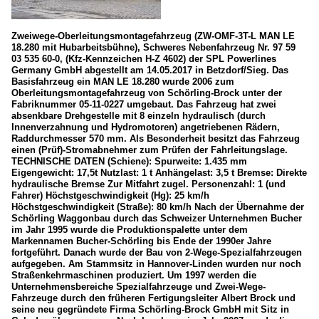
Zweiwege-Oberleitungsmontagefahrzeug (ZW-OMF-3T-L MAN LE
18.280 mit Hubarbeitsbühne), Schweres Nebenfahrzeug Nr. 97 59
03 535 60-0, (Kfz-Kennzeichen H-Z 4602) der SPL Powerlines
Germany GmbH abgestellt am 14.05.2017 in Betzdorf/Sieg. Das
Basisfahrzeug ein MAN LE 18.280 wurde 2006 zum
Oberleitungsmontagefahrzeug von Schörling-Brock unter der
Fabriknummer 05-11-0227 umgebaut. Das Fahrzeug hat zwei
absenkbare Drehgestelle mit 8 einzeln hydraulisch (durch
Innenverzahnung und Hydromotoren) angetriebenen Rädern,
Raddurchmesser 570 mm. Als Besonderheit besitzt das Fahrzeug
einen (Prüf)-Stromabnehmer zum Prüfen der Fahrleitungslage.
TECHNISCHE DATEN (Schiene): Spurweite: 1.435 mm
Eigengewicht: 17,5t Nutzlast: 1 t Anhängelast: 3,5 t Bremse: Direkte
hydraulische Bremse Zur Mitfahrt zugel. Personenzahl: 1 (und
Fahrer) Höchstgeschwindigkeit (Hg): 25 km/h
Höchstgeschwindigkeit (Straße): 80 km/h Nach der Übernahme der
Schörling Waggonbau durch das Schweizer Unternehmen Bucher
im Jahr 1995 wurde die Produktionspalette unter dem
Markennamen Bucher-Schörling bis Ende der 1990er Jahre
fortgeführt. Danach wurde der Bau von 2-Wege-Spezialfahrzeugen
aufgegeben. Am Stammsitz in Hannover-Linden wurden nur noch
Straßenkehrmaschinen produziert. Um 1997 werden die
Unternehmensbereiche Spezialfahrzeuge und Zwei-Wege-
Fahrzeuge durch den früheren Fertigungsleiter Albert Brock und
seine neu gegründete Firma Schörling-Brock GmbH mit Sitz in