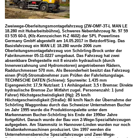
Zweiwege-Oberleitungsmontagefahrzeug (ZW-OMF-3T-L MAN LE
18.280 mit Hubarbeitsbühne), Schweres Nebenfahrzeug Nr. 97 59
03 535 60-0, (Kfz-Kennzeichen H-Z 4602) der SPL Powerlines
Germany GmbH abgestellt am 14.05.2017 in Betzdorf/Sieg. Das
Basisfahrzeug ein MAN LE 18.280 wurde 2006 zum
Oberleitungsmontagefahrzeug von Schörling-Brock unter der
Fabriknummer 05-11-0227 umgebaut. Das Fahrzeug hat zwei
absenkbare Drehgestelle mit 8 einzeln hydraulisch (durch
Innenverzahnung und Hydromotoren) angetriebenen Rädern,
Raddurchmesser 570 mm. Als Besonderheit besitzt das Fahrzeug
einen (Prüf)-Stromabnehmer zum Prüfen der Fahrleitungslage.
TECHNISCHE DATEN (Schiene): Spurweite: 1.435 mm
Eigengewicht: 17,5t Nutzlast: 1 t Anhängelast: 3,5 t Bremse: Direkte
hydraulische Bremse Zur Mitfahrt zugel. Personenzahl: 1 (und
Fahrer) Höchstgeschwindigkeit (Hg): 25 km/h
Höchstgeschwindigkeit (Straße): 80 km/h Nach der Übernahme der
Schörling Waggonbau durch das Schweizer Unternehmen Bucher
im Jahr 1995 wurde die Produktionspalette unter dem
Markennamen Bucher-Schörling bis Ende der 1990er Jahre
fortgeführt. Danach wurde der Bau von 2-Wege-Spezialfahrzeugen
aufgegeben. Am Stammsitz in Hannover-Linden wurden nur noch
Straßenkehrmaschinen produziert. Um 1997 werden die
Unternehmensbereiche Spezialfahrzeuge und Zwei-Wege-