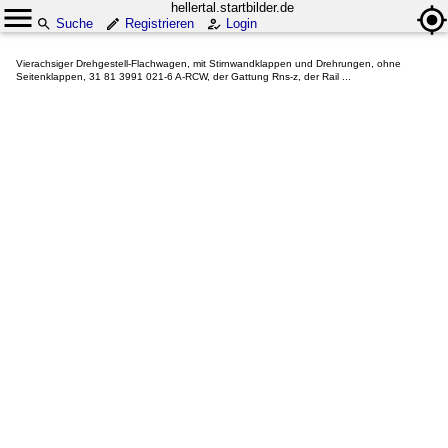
hellertal.startbilder.de
Suche
Registrieren
Login
Vierachsiger Drehgestell-Flachwagen, mit Stirnwandklappen und Drehrungen, ohne
Seitenklappen, 31 81 3991 021-6 A-RCW, der Gattung Rns-z, der Rail ...