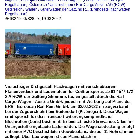
allgemein Europa / Güterwagen / Gattung R... (Drehgestellflachwagen
Regelbauart)
,
Österreich / Unternehmen / Rail Cargo Austria AG (RCW)
,
Österreich / Wagen / Güterwagen der Gattung R... (Drehgestellflachwagen
Regelbauart)
632 1200x828 Px, 19.03.2022

Vierachsiger Drehgestell-Flachwagen mit verschiebbarem
Planenverdeck und Lademulden für Coiltransporte, 35 81 4677 172-
2 A-RCW, der Gattung Shimmns-ttu, eingestellt durch die Rail
Cargo Wagon - Austria GmbH, jedoch mit Werbung auf Plane der
ERR - European Rail Rent GmbH, am 02.03.2022 im Zugverband
bei der Zugdurchfahrt bei Rudersdorf (Kr. Siegen). Diese Wagen
sind speziell für den Transport witterungsempfindlicher
Blechrollen (Coils) bestimmt. Er besitzt feste Stirnwände, 5 fest im
Untergestell eingebaute Lademulden. Die Wagenabdeckung erfolgt
mit einer PVC-beschichteten Gewebeplane, die auf 11 Rohrrahmen
aufliegt. Über Laufwagen ist das Planendach in