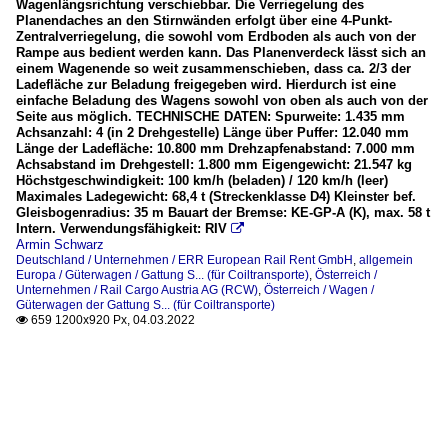
Wagenlängsrichtung verschiebbar. Die Verriegelung des
Planendaches an den Stirnwänden erfolgt über eine 4-Punkt-
Zentralverriegelung, die sowohl vom Erdboden als auch von der
Rampe aus bedient werden kann. Das Planenverdeck lässt sich an
einem Wagenende so weit zusammenschieben, dass ca. 2/3 der
Ladefläche zur Beladung freigegeben wird. Hierdurch ist eine
einfache Beladung des Wagens sowohl von oben als auch von der
Seite aus möglich. TECHNISCHE DATEN: Spurweite: 1.435 mm
Achsanzahl: 4 (in 2 Drehgestelle) Länge über Puffer: 12.040 mm
Länge der Ladefläche: 10.800 mm Drehzapfenabstand: 7.000 mm
Achsabstand im Drehgestell: 1.800 mm Eigengewicht: 21.547 kg
Höchstgeschwindigkeit: 100 km/h (beladen) / 120 km/h (leer)
Maximales Ladegewicht: 68,4 t (Streckenklasse D4) Kleinster bef.
Gleisbogenradius: 35 m Bauart der Bremse: KE-GP-A (K), max. 58 t
Intern. Verwendungsfähigkeit: RIV

Armin Schwarz
Deutschland / Unternehmen / ERR European Rail Rent GmbH
,
allgemein
Europa / Güterwagen / Gattung S... (für Coiltransporte)
,
Österreich /
Unternehmen / Rail Cargo Austria AG (RCW)
,
Österreich / Wagen /
Güterwagen der Gattung S... (für Coiltransporte)
659 1200x920 Px, 04.03.2022
