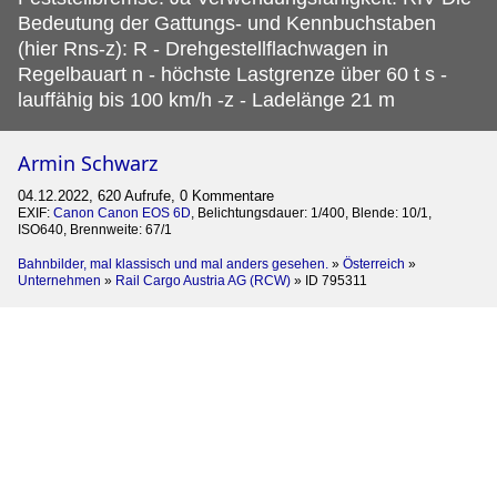
Bedeutung der Gattungs- und Kennbuchstaben
(hier Rns-z): R - Drehgestellflachwagen in
Regelbauart n - höchste Lastgrenze über 60 t s -
lauffähig bis 100 km/h -z - Ladelänge 21 m
Armin Schwarz
04.12.2022, 620 Aufrufe, 0 Kommentare
EXIF:
Canon Canon EOS 6D
, Belichtungsdauer: 1/400, Blende: 10/1,
ISO640, Brennweite: 67/1
Bahnbilder, mal klassisch und mal anders gesehen.
»
Österreich
»
Unternehmen
»
Rail Cargo Austria AG (RCW)
»
ID 795311