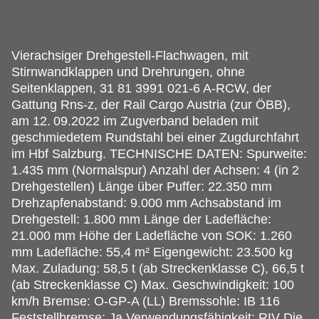
Vierachsiger Drehgestell-Flachwagen, mit
Stirnwandklappen und Drehrungen, ohne
Seitenklappen, 31 81 3991 021-6 A-RCW, der
Gattung Rns-z, der Rail Cargo Austria (zur ÖBB),
am 12.
09.2022 im Zugverband beladen mit
geschmiedetem Rundstahl bei einer Zugdurchfahrt
im Hbf Salzburg. TECHNISCHE DATEN: Spurweite:
1.435 mm (Normalspur) Anzahl der Achsen: 4 (in 2
Drehgestellen) Länge über Puffer: 22.350 mm
Drehzapfenabstand: 9.000 mm Achsabstand im
Drehgestell: 1.800 mm Länge der Ladefläche:
21.000 mm Höhe der Ladefläche von SOK: 1.260
mm Ladefläche: 55,4 m² Eigengewicht: 23.500 kg
Max. Zuladung: 58,5 t (ab Streckenklasse C), 66,5 t
(ab Streckenklasse C) Max. Geschwindigkeit: 100
km/h Bremse: O-GP-A (LL) Bremssohle: IB 116
Feststellbremse: Ja Verwendungsfähigkeit: RIV Die