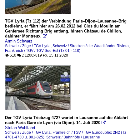
TGV Lyria (Tz 112) der Verbindung Paris–Dijon–Lausanne–Brig
bediehnt, er fährt hier am 26.02.2012 bei Clos du Moulin am
Genfersee Richtung Brig entlang, hinten Château de Chillon,
dahinter Montreux.

Armin Schwarz
Schweiz / Züge / TGV Lyria
,
Schweiz / Strecken / die Waadtländer Riviera
,
Frankreich / TGV / TGV Sud-Est (Tz 01 - 118)
610
1200x819 Px, 15.11.2020

 2
Der TGV Lyria Triebzug 4727 wartet in Lausanne auf die Abfahrt
nach Paris Gare de Lyon (via Dijon). 14. Juli 2020

Stefan Wohlfahrt
Schweiz / Züge / TGV Lyria
,
Frankreich / TGV / TGV Euroduplex 2N2 (Tz
4701-4730 u. 801-825)
,
Schweiz / Bahnhöfe / Lausanne