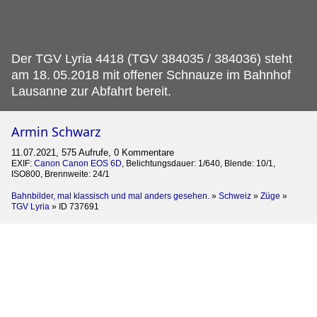
Der TGV Lyria 4418 (TGV 384035 / 384036) steht
am 18.
05.2018 mit offener Schnauze im Bahnhof
Lausanne zur Abfahrt bereit.
Armin Schwarz
11.07.2021, 575 Aufrufe, 0 Kommentare
EXIF:
Canon Canon EOS 6D
, Belichtungsdauer: 1/640, Blende: 10/1,
ISO800, Brennweite: 24/1
Bahnbilder, mal klassisch und mal anders gesehen.
»
Schweiz
»
Züge
»
TGV Lyria
»
ID 737691