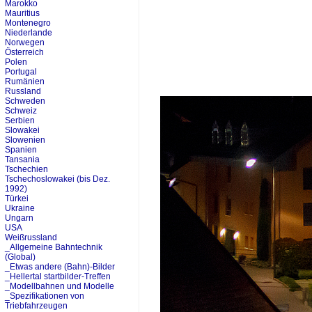
Marokko
Mauritius
Montenegro
Niederlande
Norwegen
Österreich
Polen
Portugal
Rumänien
Russland
Schweden
Schweiz
Serbien
Slowakei
Slowenien
Spanien
Tansania
Tschechien
Tschechoslowakei (bis Dez.
1992)
Türkei
Ukraine
Ungarn
USA
Weißrussland
_Allgemeine Bahntechnik
(Global)
_Etwas andere (Bahn)-Bilder
_Hellertal startbilder-Treffen
_Modellbahnen und Modelle
_Spezifikationen von
Triebfahrzeugen