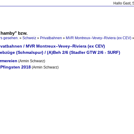
Hallo Gast, 
Chamby" bzw.
rs gesehen.
»
Schweiz
»
Privatbahnen
»
MVR Montreux–Vevey–Riviera (ex CEV)
rivatbahnen / MVR Montreux–Vevey–Riviera (ex CEV)
iebzüge (Schmalspur) / (A)Beh 2/6 (Stadler GTW 2/6 - SURF)
rmereien
(Armin Schwarz)
 Pfingsten 2018
(Armin Schwarz)