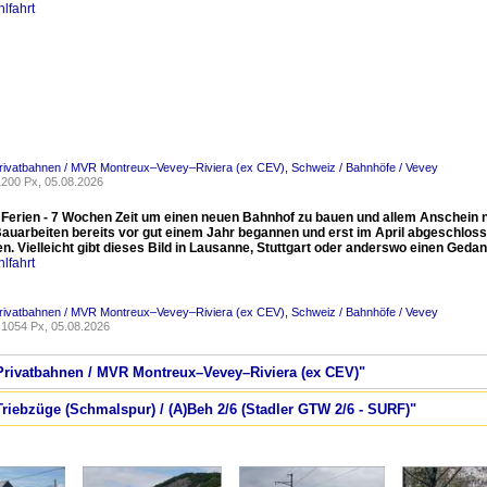
lfahrt
Privatbahnen / MVR Montreux–Vevey–Riviera (ex CEV)
,
Schweiz / Bahnhöfe / Vevey
200 Px, 05.08.2026
Ferien - 7 Wochen Zeit um einen neuen Bahnhof zu bauen und allem Anschein na
Bauarbeiten bereits vor gut einem Jahr begannen und erst im April abgeschloss
n. Vielleicht gibt dieses Bild in Lausanne, Stuttgart oder anderswo einen Ged
lfahrt
Privatbahnen / MVR Montreux–Vevey–Riviera (ex CEV)
,
Schweiz / Bahnhöfe / Vevey
1054 Px, 05.08.2026
 Privatbahnen / MVR Montreux–Vevey–Riviera (ex CEV)"
Triebzüge (Schmalspur) / (A)Beh 2/6 (Stadler GTW 2/6 - SURF)"