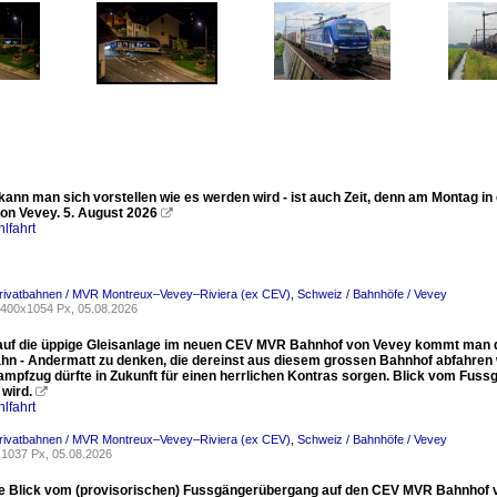
ann man sich vorstellen wie es werden wird - ist auch Zeit, denn am Montag in
on Vevey. 5. August 2026

lfahrt
Privatbahnen / MVR Montreux–Vevey–Riviera (ex CEV)
,
Schweiz / Bahnhöfe / Vevey
400x1054 Px, 05.08.2026
 auf die üppige Gleisanlage im neuen CEV MVR Bahnhof von Vevey kommt man 
hn - Andermatt zu denken, die dereinst aus diesem grossen Bahnhof abfahren w
mpfzug dürfte in Zukunft für einen herrlichen Kontras sorgen. Blick vom Fus
wird.

lfahrt
Privatbahnen / MVR Montreux–Vevey–Riviera (ex CEV)
,
Schweiz / Bahnhöfe / Vevey
1037 Px, 05.08.2026
re Blick vom (provisorischen) Fussgängerübergang auf den CEV MVR Bahnhof v