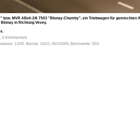
bzw. MVR ABeh 2/6 7503 "Blonay-Chamby", ein Triebwagen für gemischten A
 Blonay in Richtung Vevey.
s.
e, 0 Kommentare
gsdauer: 1/200, Blende: 18/10, ISO10000, Brennweite: 50/1