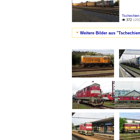
Tschechien
372
1200

Weitere Bilder aus "Tschechien