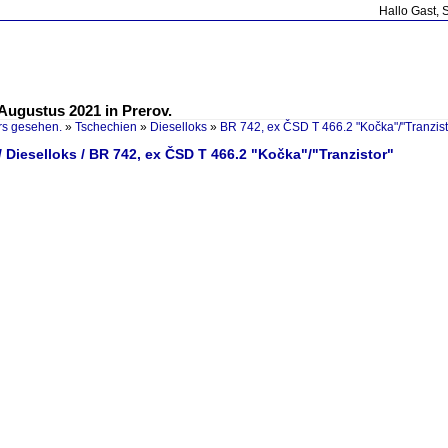
Hallo Gast, 
Augustus 2021 in Prerov.
rs gesehen.
»
Tschechien
»
Dieselloks
»
BR 742, ex ČSD T 466.2 "Kočka"/"Tranzist
 Dieselloks / BR 742, ex ČSD T 466.2 "Kočka"/"Tranzistor"