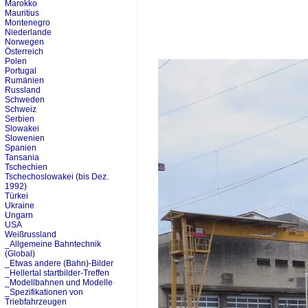
Marokko
Mauritius
Montenegro
Niederlande
Norwegen
Österreich
Polen
Portugal
Rumänien
Russland
Schweden
Schweiz
Serbien
Slowakei
Slowenien
Spanien
Tansania
Tschechien
Tschechoslowakei (bis Dez.
1992)
Türkei
Ukraine
Ungarn
USA
Weißrussland
_Allgemeine Bahntechnik
(Global)
_Etwas andere (Bahn)-Bilder
_Hellertal startbilder-Treffen
_Modellbahnen und Modelle
_Spezifikationen von
Triebfahrzeugen