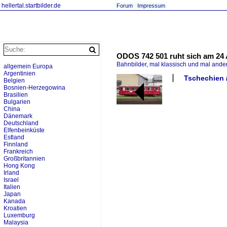
hellertal.startbilder.de
Forum
Impressum
ODOS 742 501 ruht sich am 24 
Bahnbilder, mal klassisch und mal ande
allgemein Europa
Argentinien
Tschechien /
Belgien
Bosnien-Herzegowina
Brasilien
Bulgarien
China
Dänemark
Deutschland
Elfenbeinküste
Estland
Finnland
Frankreich
Großbritannien
Hong Kong
Irland
Israel
Italien
Japan
Kanada
Kroatien
Luxemburg
Malaysia