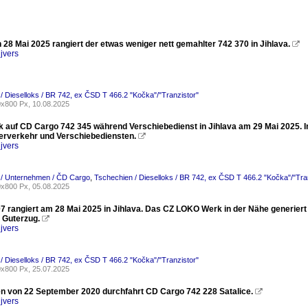
28 Mai 2025 rangiert der etwas weniger nett gemahlter 742 370 in Jihlava.

jvers
/ Dieselloks / BR 742, ex ČSD T 466.2 "Kočka"/"Tranzistor"
x800 Px, 10.08.2025
ck auf CD Cargo 742 345 während Verschiebedienst in Jihlava am 29 Mai 2025. I
erverkehr und Verschiebediensten.

jvers
 / Unternehmen / ČD Cargo
,
Tschechien / Dieselloks / BR 742, ex ČSD T 466.2 "Kočka"/"Tra
x800 Px, 05.08.2025
7 rangiert am 28 Mai 2025 in Jihlava. Das CZ LOKO Werk in der Nähe generiert
 Guterzug.

jvers
/ Dieselloks / BR 742, ex ČSD T 466.2 "Kočka"/"Tranzistor"
x800 Px, 25.07.2025
 von 22 September 2020 durchfahrt CD Cargo 742 228 Satalice.

jvers