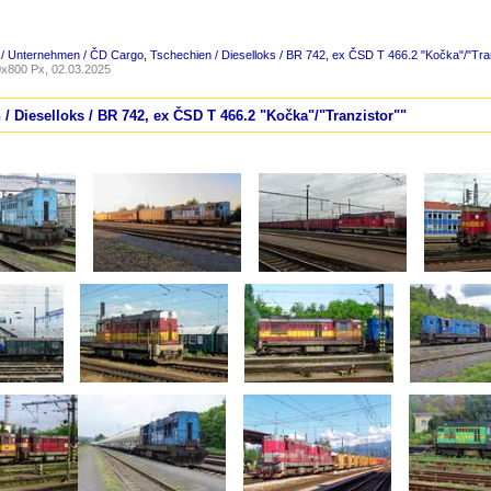
 / Unternehmen / ČD Cargo
,
Tschechien / Dieselloks / BR 742, ex ČSD T 466.2 "Kočka"/"Tra
x800 Px, 02.03.2025
 / Dieselloks / BR 742, ex ČSD T 466.2 "Kočka"/"Tranzistor""