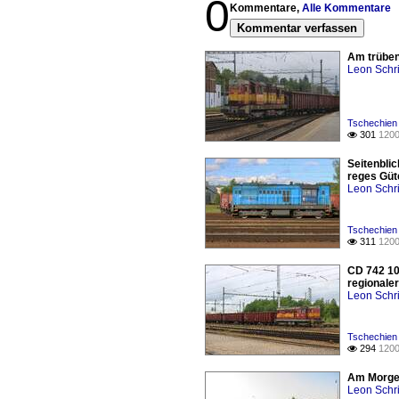
0
Kommentare,
Alle Kommentare
Kommentar verfassen
Am trüben 
Leon Schri
Tschechien 
301
1200

Seitenbli
reges Güt
Leon Schri
Tschechien
311
1200

CD 742 10
regionaler
Leon Schri
Tschechien 
294
1200

Am Morgen
Leon Schri