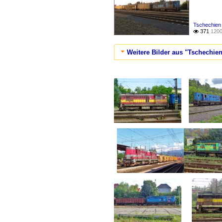
Tschechien
371
1200

Weitere Bilder aus "Tschechien