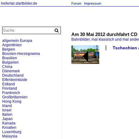
hellertal.startbilder.de
Forum
Impressum
Am 30 Mai 2012 durchfahrt CD 
Bahnbilder, mal klassisch und mal ande
allgemein Europa
Argentinien
Tschechien /
Belgien
Bosnien-Herzegowina
Brasilien
Bulgarien
China
Dänemark
Deutschland
Elfenbeinküste
Estland
Finnland
Frankreich
Großbritannien
Hong Kong
Irland
Israel
Italien
Japan
Kanada
Kroatien
Luxemburg
Malaysia