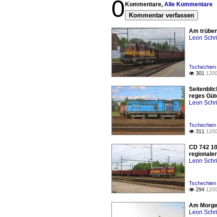
0
Kommentare,
Alle Kommentare
Kommentar verfassen
Am trüben 
Leon Schri
Tschechien 
301
1200

Seitenbli
reges Güt
Leon Schri
Tschechien
311
1200

CD 742 10
regionaler
Leon Schri
Tschechien 
294
1200

Am Morgen
Leon Schri