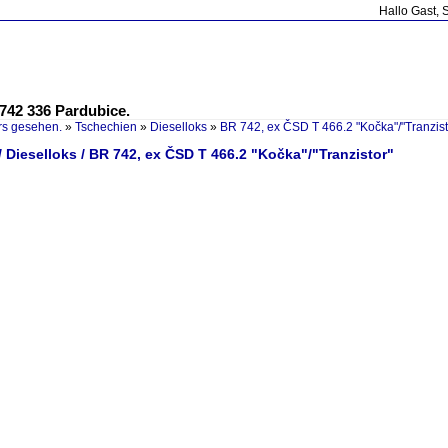
Hallo Gast, 
742 336 Pardubice.
rs gesehen.
»
Tschechien
»
Dieselloks
»
BR 742, ex ČSD T 466.2 "Kočka"/"Tranzist
 Dieselloks / BR 742, ex ČSD T 466.2 "Kočka"/"Tranzistor"