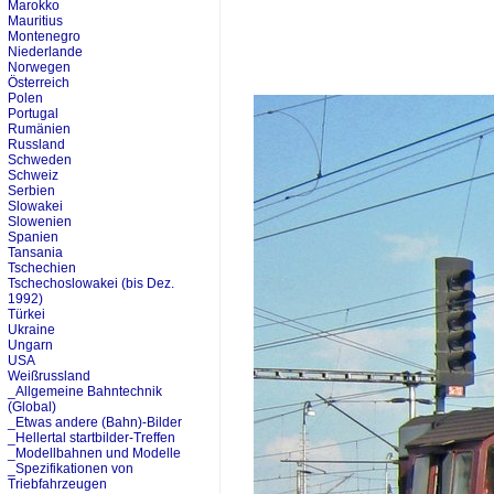
Marokko
Mauritius
Montenegro
Niederlande
Norwegen
Österreich
Polen
Portugal
Rumänien
Russland
Schweden
Schweiz
Serbien
Slowakei
Slowenien
Spanien
Tansania
Tschechien
Tschechoslowakei (bis Dez.
1992)
Türkei
Ukraine
Ungarn
USA
Weißrussland
_Allgemeine Bahntechnik
(Global)
_Etwas andere (Bahn)-Bilder
_Hellertal startbilder-Treffen
_Modellbahnen und Modelle
_Spezifikationen von
Triebfahrzeugen