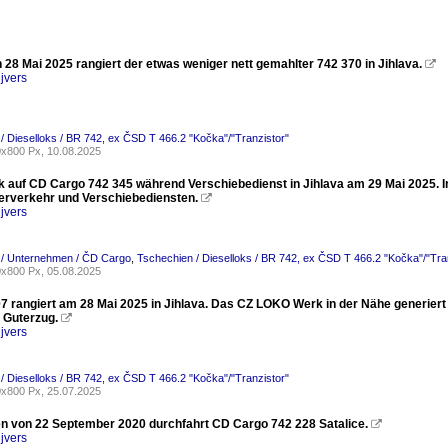
28 Mai 2025 rangiert der etwas weniger nett gemahlter 742 370 in Jihlava.

jvers
/ Dieselloks / BR 742, ex ČSD T 466.2 "Kočka"/"Tranzistor"
x800 Px, 10.08.2025
ck auf CD Cargo 742 345 während Verschiebedienst in Jihlava am 29 Mai 2025. I
erverkehr und Verschiebediensten.

jvers
 / Unternehmen / ČD Cargo
,
Tschechien / Dieselloks / BR 742, ex ČSD T 466.2 "Kočka"/"Tra
x800 Px, 05.08.2025
7 rangiert am 28 Mai 2025 in Jihlava. Das CZ LOKO Werk in der Nähe generiert
 Guterzug.

jvers
/ Dieselloks / BR 742, ex ČSD T 466.2 "Kočka"/"Tranzistor"
x800 Px, 25.07.2025
 von 22 September 2020 durchfahrt CD Cargo 742 228 Satalice.

jvers