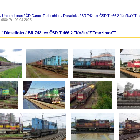
 / Unternehmen / ČD Cargo
,
Tschechien / Dieselloks / BR 742, ex ČSD T 466.2 "Kočka"/"Tra
x800 Px, 02.03.2025
 / Dieselloks / BR 742, ex ČSD T 466.2 "Kočka"/"Tranzistor""