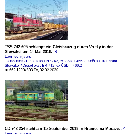
TSS 742 605 schleppt ein Gleisbauzug durch Vrutky in der
Slowakei am 14 Mai 2018.

Leon schrijvers
Tschechien / Dieselloks / BR 742, ex ČSD T 466.2 "Kočka"/"Tranzistor"
,
Slowakei / Dieselloks / BR 742, ex ČSD T 466.2
662 1200x803 Px, 02.02.2020

CD 742 254 steht am 15 September 2018 in Hranice na Morave.

Leon schrijvers