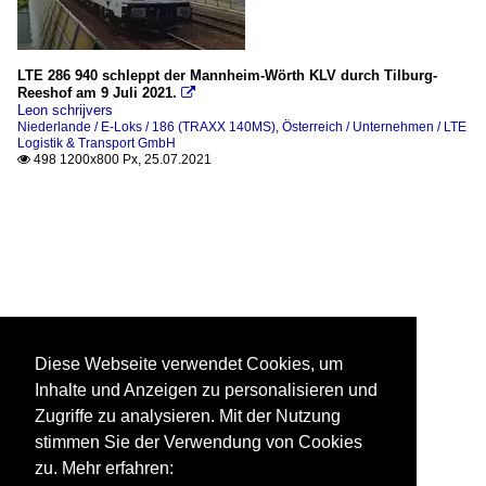
LTE 286 940 schleppt der Mannheim-Wörth KLV durch Tilburg-
Reeshof am 9 Juli 2021.

Leon schrijvers
Niederlande / E-Loks / 186 (TRAXX 140MS)
,
Österreich / Unternehmen / LTE
Logistik & Transport GmbH
498 1200x800 Px, 25.07.2021

Diese Webseite verwendet Cookies, um
Inhalte und Anzeigen zu personalisieren und
Zugriffe zu analysieren. Mit der Nutzung
stimmen Sie der Verwendung von Cookies
zu. Mehr erfahren: