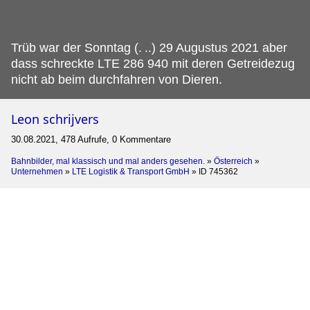
Trüb war der Sonntag (.
..) 29 Augustus 2021 aber
dass schreckte LTE 286 940 mit deren Getreidezug
nicht ab beim durchfahren von Dieren.
Leon schrijvers
30.08.2021, 478 Aufrufe, 0 Kommentare
Bahnbilder, mal klassisch und mal anders gesehen.
»
Österreich
»
Unternehmen
»
LTE Logistik & Transport GmbH
»
ID 745362