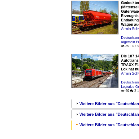
Gedeckter
(Mittense
Güterwage
Erzeugnis
Entladung
Wagen auc
Armin Sch
Deutschlan
allgemein E
35
1400x

Die 187 1
Autotrans
TRAXX F14
Lok hat nu
Armin Sch
Deutschlan
Logistics 
40
1

 2
Weitere Bilder aus "Deutschla
Weitere Bilder aus "Deutschlan
Weitere Bilder aus "Deutschland