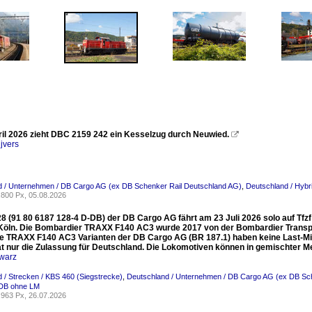
il 2026 zieht DBC 2159 242 ein Kesselzug durch Neuwied.

jvers
d / Unternehmen / DB Cargo AG (ex DB Schenker Rail Deutschland AG)
,
Deutschland / Hybri
800 Px, 05.08.2026
8 (91 80 6187 128-4 D-DB) der DB Cargo AG fährt am 23 Juli 2026 solo auf Tfzf 
Köln. Die Bombardier TRAXX F140 AC3 wurde 2017 von der Bombardier Transp
ie TRAXX F140 AC3 Varianten der DB Cargo AG (BR 187.1) haben keine Last-Mil
at nur die Zulassung für Deutschland. Die Lokomotiven können in gemischter 
warz
 / Strecken / KBS 460 (Siegstrecke)
,
Deutschland / Unternehmen / DB Cargo AG (ex DB Sc
DB ohne LM
963 Px, 26.07.2026