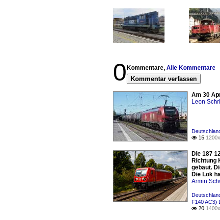
0
Kommentare,
Alle Kommentare
Kommentar verfassen
Am 30 Apr
Leon Schri
Deutschlan
15
1200x

Die 187 12
Richtung 
gebaut. D
Die Lok h
Armin Sch
Deutschland
F140 AC3) 
20
1400x
