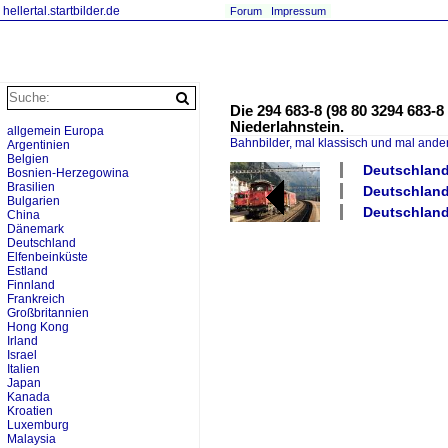
hellertal.startbilder.de
Forum
Impressum
Die 294 683-8 (98 80 3294 683-8
Niederlahnstein.
allgemein Europa
Bahnbilder, mal klassisch und mal ande
Argentinien
Belgien
Deutschland
Bosnien-Herzegowina
Brasilien
Deutschland
Bulgarien
Deutschland 
China
Dänemark
Deutschland
Elfenbeinküste
Estland
Finnland
Frankreich
Großbritannien
Hong Kong
Irland
Israel
Italien
Japan
Kanada
Kroatien
Luxemburg
Malaysia