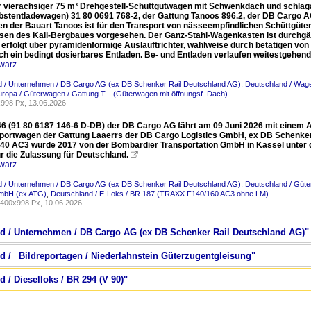
 vierachsiger 75 m³ Drehgestell-Schüttgutwagen mit Schwenkdach und schlaga
lbstentladewagen) 31 80 0691 768-2, der Gattung Tanoos 896.2, der DB Cargo A
n der Bauart Tanoos ist für den Transport von nässeempfindlichen Schüttgüte
sen des Kali-Bergbaues vorgesehen. Der Ganz-Stahl-Wagenkasten ist durchgäng
 erfolgt über pyramidenförmige Auslauftrichter, wahlweise durch betätigen von
h ein bedingt dosierbares Entladen. Be- und Entladen verlaufen weitestgehen
warz
d / Unternehmen / DB Cargo AG (ex DB Schenker Rail Deutschland AG)
,
Deutschland / Wage
uropa / Güterwagen / Gattung T... (Güterwagen mit öffnungsf. Dach)
998 Px, 13.06.2026
46 (91 80 6187 146-6 D-DB) der DB Cargo AG fährt am 09 Juni 2026 mit einem 
portwagen der Gattung Laaerrs der DB Cargo Logistics GmbH, ex DB Schenker 
0 AC3 wurde 2017 von der Bombardier Transportation GmbH in Kassel unter d
r die Zulassung für Deutschland.

warz
d / Unternehmen / DB Cargo AG (ex DB Schenker Rail Deutschland AG)
,
Deutschland / Güte
GmbH (ex ATG)
,
Deutschland / E-Loks / BR 187 (TRAXX F140/160 AC3 ohne LM)
400x998 Px, 10.06.2026
nd / Unternehmen / DB Cargo AG (ex DB Schenker Rail Deutschland AG)"
d / _Bildreportagen / Niederlahnstein Güterzugentgleisung"
 / Dieselloks / BR 294 (V 90)"