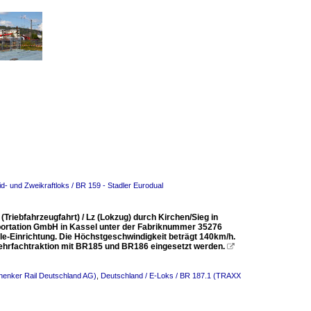
d- und Zweikraftloks / BR 159 - Stadler Eurodual
(Triebfahrzeugfahrt) / Lz (Lokzug) durch Kirchen/Sieg in
ortation GmbH in Kassel unter der Fabriknummer 35276
e-Einrichtung. Die Höchstgeschwindigkeit beträgt 140km/h.
Mehrfachtraktion mit BR185 und BR186 eingesetzt werden.

henker Rail Deutschland AG)
,
Deutschland / E-Loks / BR 187.1 (TRAXX