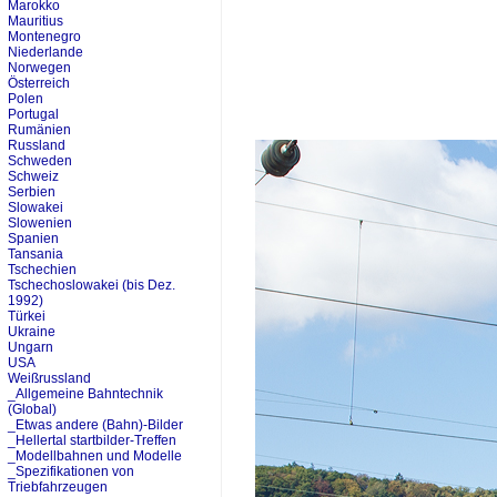
Marokko
Mauritius
Montenegro
Niederlande
Norwegen
Österreich
Polen
Portugal
Rumänien
Russland
Schweden
Schweiz
Serbien
Slowakei
Slowenien
Spanien
Tansania
Tschechien
Tschechoslowakei (bis Dez.
1992)
Türkei
Ukraine
Ungarn
USA
Weißrussland
_Allgemeine Bahntechnik
(Global)
_Etwas andere (Bahn)-Bilder
_Hellertal startbilder-Treffen
_Modellbahnen und Modelle
_Spezifikationen von
Triebfahrzeugen