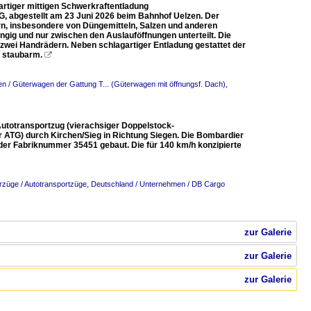
rtiger mittigen Schwerkraftentladung
G, abgestellt am 23 Juni 2026 beim Bahnhof Uelzen. Der
rn, insbesondere von Düngemitteln, Salzen und anderen
ig und nur zwischen den Auslauföffnungen unterteilt. Die
 zwei Handrädern. Neben schlagartiger Entladung gestattet der
d staubarm.

n / Güterwagen der Gattung T... (Güterwagen mit öffnungsf. Dach)
,
Autotransportzug (vierachsiger Doppelstock-
ATG) durch Kirchen/Sieg in Richtung Siegen. Die Bombardier
er Fabriknummer 35451 gebaut. Die für 140 km/h konzipierte
rzüge / Autotransportzüge
,
Deutschland / Unternehmen / DB Cargo
zur Galerie
zur Galerie
zur Galerie