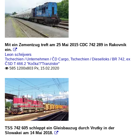
Mit ein Zementzug treft am 25 Mai 2015 CDC 742 289 in Rakovnik
ein.

Leon schrijvers
Tschechien / Unternehmen / ČD Cargo
,
Tschechien / Dieselloks / BR 742, ex
ČSD T 466.2 "Kočka"/"Tranzistor"
585 1200x803 Px, 15.02.2020

TSS 742 605 schleppt ein Gleisbauzug durch Vrutky in der
Slowakei am 14 Mai 2018.
