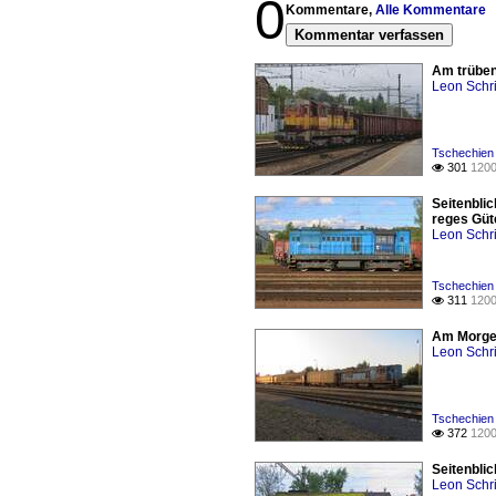
0
Kommentare,
Alle Kommentare
Kommentar verfassen
Am trüben 
Leon Schri
Tschechien 
301
1200

Seitenbli
reges Güt
Leon Schri
Tschechien
311
1200

Am Morgen
Leon Schri
Tschechien
372
1200

Seitenbli
Leon Schri