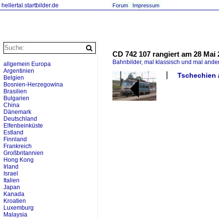
hellertal.startbilder.de
Forum
Impressum
CD 742 107 rangiert am 28 Mai 2
Bahnbilder, mal klassisch und mal ande
allgemein Europa
Argentinien
Tschechien /
Belgien
Bosnien-Herzegowina
Brasilien
Bulgarien
China
Dänemark
Deutschland
Elfenbeinküste
Estland
Finnland
Frankreich
Großbritannien
Hong Kong
Irland
Israel
Italien
Japan
Kanada
Kroatien
Luxemburg
Malaysia