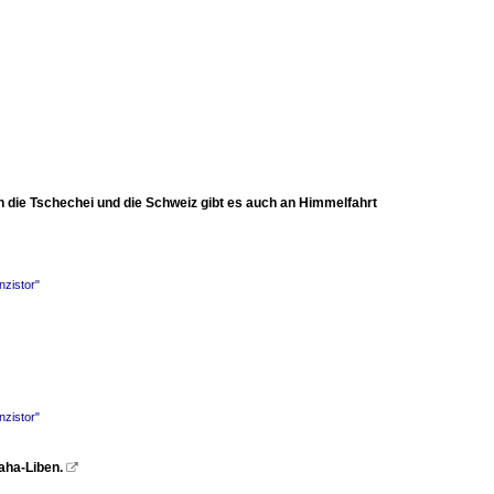
n die Tschechei und die Schweiz gibt es auch an Himmelfahrt
nzistor"
nzistor"
aha-Liben.
