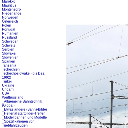
Marokko
Mauritius
Montenegro
Niederlande
Norwegen
Österreich
Polen
Portugal
Rumänien
Russland
Schweden
Schweiz
Serbien
Slowakei
Slowenien
Spanien
Tansania
Tschechien
Tschechoslowakei (bis Dez.
1992)
Türkei
Ukraine
Ungarn
USA
Weißrussland
_Allgemeine Bahntechnik
(Global)
_Etwas andere (Bahn)-Bilder
_Hellertal startbilder-Treffen
_Modellbahnen und Modelle
_Spezifikationen von
Triebfahrzeugen