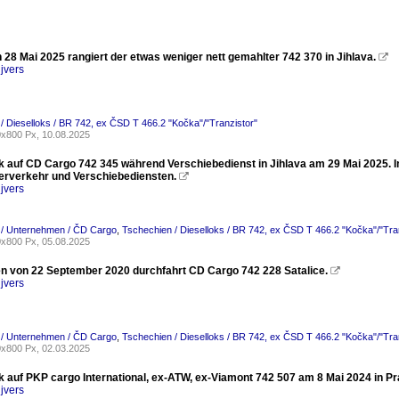
28 Mai 2025 rangiert der etwas weniger nett gemahlter 742 370 in Jihlava.

jvers
/ Dieselloks / BR 742, ex ČSD T 466.2 "Kočka"/"Tranzistor"
x800 Px, 10.08.2025
ck auf CD Cargo 742 345 während Verschiebedienst in Jihlava am 29 Mai 2025. I
erverkehr und Verschiebediensten.

jvers
 / Unternehmen / ČD Cargo
,
Tschechien / Dieselloks / BR 742, ex ČSD T 466.2 "Kočka"/"Tra
x800 Px, 05.08.2025
 von 22 September 2020 durchfahrt CD Cargo 742 228 Satalice.

jvers
 / Unternehmen / ČD Cargo
,
Tschechien / Dieselloks / BR 742, ex ČSD T 466.2 "Kočka"/"Tra
x800 Px, 02.03.2025
ck auf PKP cargo International, ex-ATW, ex-Viamont 742 507 am 8 Mai 2024 in Pr
jvers