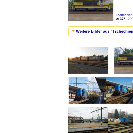
Tschechien 
378
1200

Weitere Bilder aus "Tschechien