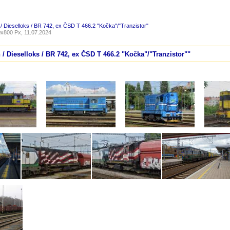
/ Dieselloks / BR 742, ex ČSD T 466.2 "Kočka"/"Tranzistor"
x800 Px, 11.07.2024
 / Dieselloks / BR 742, ex ČSD T 466.2 "Kočka"/"Tranzistor""