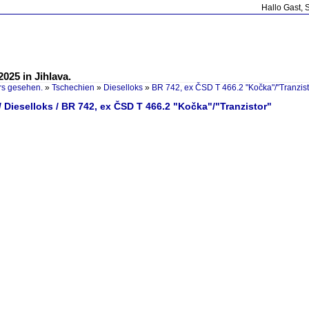
Hallo Gast, 
025 in Jihlava.
rs gesehen.
»
Tschechien
»
Dieselloks
»
BR 742, ex ČSD T 466.2 "Kočka"/"Tranzist
 Dieselloks / BR 742, ex ČSD T 466.2 "Kočka"/"Tranzistor"