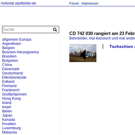
hellertal.startbilder.de
Forum
Impressum
CD 742 030 rangiert am 23 Febru
Bahnbilder, mal klassisch und mal ande
allgemein Europa
Argentinien
Tschechien /
Belgien
Bosnien-Herzegowina
Brasilien
Bulgarien
China
Dänemark
Deutschland
Elfenbeinküste
Estland
Finnland
Frankreich
Großbritannien
Hong Kong
Irland
Israel
Italien
Japan
Kanada
Kroatien
Luxemburg
Malaysia