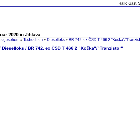
Hallo Gast, 
ar 2020 in Jihlava.
rs gesehen.
»
Tschechien
»
Dieselloks
»
BR 742, ex ČSD T 466.2 "Kočka"/"Tranzist
 Dieselloks / BR 742, ex ČSD T 466.2 "Kočka"/"Tranzistor"