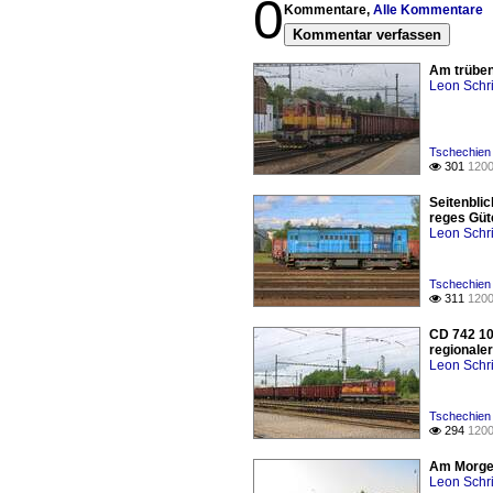
0
Kommentare,
Alle Kommentare
Kommentar verfassen
Am trüben 
Leon Schri
Tschechien 
301
1200

Seitenbli
reges Güt
Leon Schri
Tschechien
311
1200

CD 742 10
regionaler
Leon Schri
Tschechien 
294
1200

Am Morgen
Leon Schri