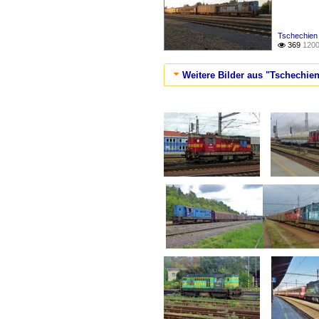
Tschechien
369
1200

Weitere Bilder aus "Tschechien