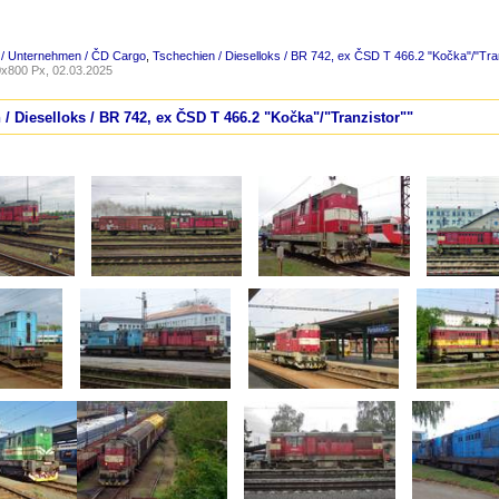
 / Unternehmen / ČD Cargo
,
Tschechien / Dieselloks / BR 742, ex ČSD T 466.2 "Kočka"/"Tra
x800 Px, 02.03.2025
 / Dieselloks / BR 742, ex ČSD T 466.2 "Kočka"/"Tranzistor""