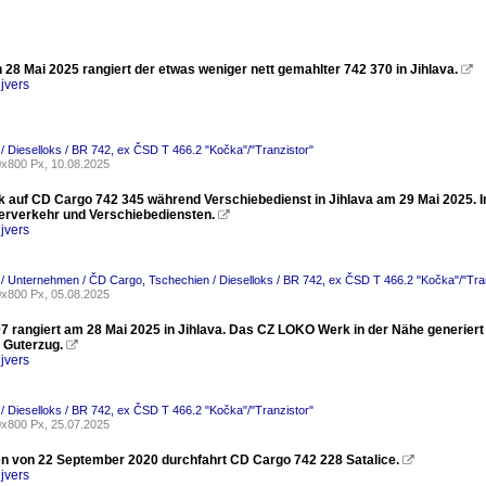
28 Mai 2025 rangiert der etwas weniger nett gemahlter 742 370 in Jihlava.

jvers
/ Dieselloks / BR 742, ex ČSD T 466.2 "Kočka"/"Tranzistor"
x800 Px, 10.08.2025
ck auf CD Cargo 742 345 während Verschiebedienst in Jihlava am 29 Mai 2025. I
erverkehr und Verschiebediensten.

jvers
 / Unternehmen / ČD Cargo
,
Tschechien / Dieselloks / BR 742, ex ČSD T 466.2 "Kočka"/"Tra
x800 Px, 05.08.2025
7 rangiert am 28 Mai 2025 in Jihlava. Das CZ LOKO Werk in der Nähe generiert
 Guterzug.

jvers
/ Dieselloks / BR 742, ex ČSD T 466.2 "Kočka"/"Tranzistor"
x800 Px, 25.07.2025
 von 22 September 2020 durchfahrt CD Cargo 742 228 Satalice.

jvers