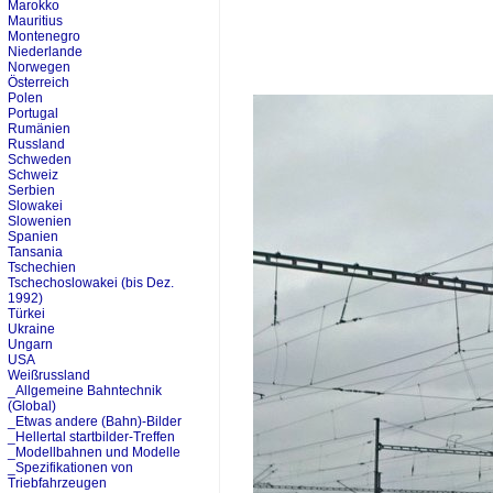
Marokko
Mauritius
Montenegro
Niederlande
Norwegen
Österreich
Polen
Portugal
Rumänien
Russland
Schweden
Schweiz
Serbien
Slowakei
Slowenien
Spanien
Tansania
Tschechien
Tschechoslowakei (bis Dez.
1992)
Türkei
Ukraine
Ungarn
USA
Weißrussland
_Allgemeine Bahntechnik
(Global)
_Etwas andere (Bahn)-Bilder
_Hellertal startbilder-Treffen
_Modellbahnen und Modelle
_Spezifikationen von
Triebfahrzeugen