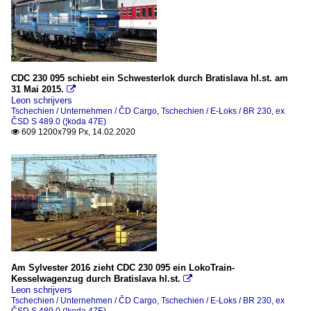
CDC 230 095 schiebt ein Schwesterlok durch Bratislava hl.st. am
31 Mai 2015.

Leon schrijvers
Tschechien / Unternehmen / ČD Cargo
,
Tschechien / E-Loks / BR 230, ex
ČSD S 489.0 (¦koda 47E)
609 1200x799 Px, 14.02.2020

Am Sylvester 2016 zieht CDC 230 095 ein LokoTrain-
Kesselwagenzug durch Bratislava hl.st.

Leon schrijvers
Tschechien / Unternehmen / ČD Cargo
,
Tschechien / E-Loks / BR 230, ex
ČSD S 489.0 (¦koda 47E)