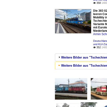
358
1400

Die 383 0
leeren Co
Mobilitiy
Tschechien
Variante 
mit Eurolo
Niederlan
Armin Sch
Deutschland
und KLV-Zü
352
1400

Weitere Bilder aus "Tschechie
Weitere Bilder aus "Tschechien