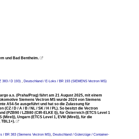
hem und Bad Bentheim.

Z 383 / D 193)
,
Deutschland / E-Loks / BR 193 (SIEMENS Vectron MS)
rgo a.s. (Praha/Prag) fährt am 21 August 2025, mit einem
emlokomotive Siemens Vectron MS wurde 2024 von Siemens
nte A54-5e ausgeführt und hat so die Zulassung für
CZ / D / A / B / NL / SK / H / PL). So besitzt die Vectron
d (PZB90 / LZB80 (CIR-ELKE I)), für Österreich (ETCS Level 1
(Mirel)), Ungarn (ETCS Level 1, EVM (Mirel)), für die
, TBL1+).

ks / BR 383 (Siemens Vectron MS)
,
Deutschland / Güterzüge / Container-