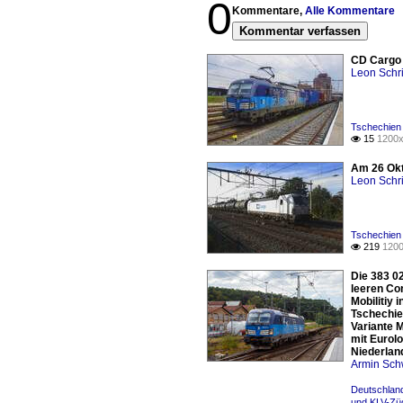
0
Kommentare,
Alle Kommentare
Kommentar verfassen
CD Cargo 
Leon Schri
Tschechien
15
1200x

Am 26 Okt
Leon Schri
Tschechien
219
1200

Die 383 0
leeren Co
Mobilitiy
Tschechien
Variante 
mit Eurolo
Niederlan
Armin Sch
Deutschland
und KLV-Zü