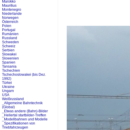
Marokko
Mauritius
Montenegro
Niederlande
Norwegen
Österreich
Polen
Portugal
Rumänien
Russland
Schweden
Schweiz
Serbien
Slowakei
Slowenien
Spanien
Tansania
Tschechien
Tschechoslowakei (bis Dez.
1992)
Türkei
Ukraine
Ungarn
USA
Weißrussland
_Allgemeine Bahntechnik
(Global)
_Etwas andere (Bahn)-Bilder
_Hellertal startbilder-Treffen
_Modellbahnen und Modelle
_Spezifikationen von
Triebfahrzeugen