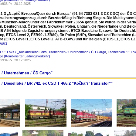
x933 Px, 20.12.2025
21-3 „Napříč Evropou/Quer durch Europa“ (91 54 7383 021-3 CZ-CDC) der ČD Ca
ntainertragwagenzug, durch Betzdorf/Sieg in Richtung Siegen. Die Multisyst
 in München-Allach unter der Fabriknummer 23656 gebaut. Sie wurde in der Varia
, Deutschland, Österreich, Slowakei, Polen, Ungarn, die Niederlande und Belgien (
MS A54 folgende Zugsicherungssysteme: ETCS BaseLine 3, sowie für Deutschlan
op, ETCS Level 2, PZB90 / LZB80), für Polen (SHP), Slowakei und Tschechien (LS 
de (ETCS Level 1, ETCS Level 2, ATB-EGvV) und für Belgien (ETCS L1, ETCS L2
warz
 / E-Loks / _Ausländische Loks
,
Tschechien / Unternehmen / ČD Cargo
,
Tschechien / E-Lo
ge (Kombinierter Ladungsverkehr)
x934 Px, 20.12.2025
n / Unternehmen / ČD Cargo"
 / Dieselloks / BR 742, ex ČSD T 466.2 "Kočka"/"Tranzistor""