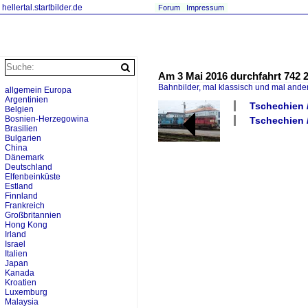
hellertal.startbilder.de
Forum
Impressum
Am 3 Mai 2016 durchfahrt 742 
Bahnbilder, mal klassisch und mal ande
allgemein Europa
Argentinien
Tschechien 
Belgien
Bosnien-Herzegowina
Tschechien /
Brasilien
Bulgarien
China
Dänemark
Deutschland
Elfenbeinküste
Estland
Finnland
Frankreich
Großbritannien
Hong Kong
Irland
Israel
Italien
Japan
Kanada
Kroatien
Luxemburg
Malaysia