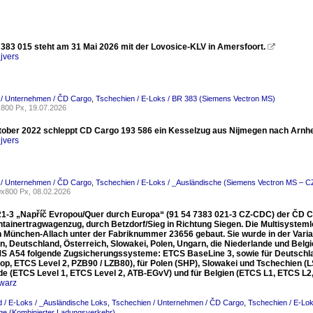
383 015 steht am 31 Mai 2026 mit der Lovosice-KLV in Amersfoort.

jvers
 / Unternehmen / ČD Cargo
,
Tschechien / E-Loks / BR 383 (Siemens Vectron MS)
800 Px, 19.07.2026
ober 2022 schleppt CD Cargo 193 586 ein Kesselzug aus Nijmegen nach Arn
jvers
 / Unternehmen / ČD Cargo
,
Tschechien / E-Loks / _Ausländische (Siemens Vectron MS – C
x800 Px, 08.02.2026
21-3 „Napříč Evropou/Quer durch Europa“ (91 54 7383 021-3 CZ-CDC) der ČD Ca
ntainertragwagenzug, durch Betzdorf/Sieg in Richtung Siegen. Die Multisyst
 in München-Allach unter der Fabriknummer 23656 gebaut. Sie wurde in der Varia
, Deutschland, Österreich, Slowakei, Polen, Ungarn, die Niederlande und Belgien (
MS A54 folgende Zugsicherungssysteme: ETCS BaseLine 3, sowie für Deutschlan
op, ETCS Level 2, PZB90 / LZB80), für Polen (SHP), Slowakei und Tschechien (LS 
de (ETCS Level 1, ETCS Level 2, ATB-EGvV) und für Belgien (ETCS L1, ETCS L2
warz
 / E-Loks / _Ausländische Loks
,
Tschechien / Unternehmen / ČD Cargo
,
Tschechien / E-Lo
ge (Kombinierter Ladungsverkehr)