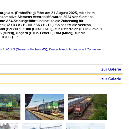
rgo a.s. (Praha/Prag) fährt am 21 August 2025, mit einem
emlokomotive Siemens Vectron MS wurde 2024 von Siemens
nte A54-5e ausgeführt und hat so die Zulassung für
CZ / D / A / B / NL / SK / H / PL). So besitzt die Vectron
d (PZB90 / LZB80 (CIR-ELKE I)), für Österreich (ETCS Level 1
(Mirel)), Ungarn (ETCS Level 1, EVM (Mirel)), für die
, TBL1+).

ks / BR 383 (Siemens Vectron MS)
,
Deutschland / Güterzüge / Container-
zur Galerie
zur Galerie