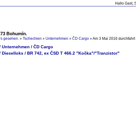
Hallo Gast, 
273 Bohumín.
rs gesehen.
»
Tschechien
»
Unternehmen
»
ČD Cargo
»
Am 3 Mai 2016 durchfahr
/ Unternehmen / ČD Cargo
 Dieselloks / BR 742, ex ČSD T 466.2 "Kočka"/"Tranzistor"