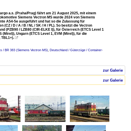
rgo a.s. (Praha/Prag) fährt am 21 August 2025, mit einem
emlokomotive Siemens Vectron MS wurde 2024 von Siemens
nte A54-5e ausgeführt und hat so die Zulassung für
CZ / D / A / B / NL / SK / H / PL). So besitzt die Vectron
d (PZB90 / LZB80 (CIR-ELKE I)), für Österreich (ETCS Level 1
(Mirel)), Ungarn (ETCS Level 1, EVM (Mirel)), für die
, TBL1+).

ks / BR 383 (Siemens Vectron MS)
,
Deutschland / Güterzüge / Container-
zur Galerie
zur Galerie