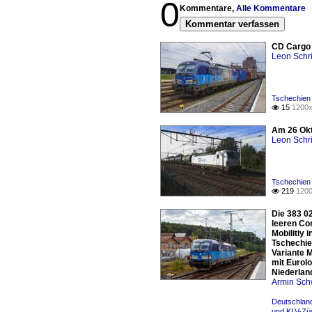
0
Kommentare,
Alle Kommentare
Kommentar verfassen
CD Cargo 
Leon Schri
Tschechien
15
1200x

Am 26 Okt
Leon Schri
Tschechien
219
1200

Die 383 0
leeren Co
Mobilitiy
Tschechien
Variante 
mit Eurolo
Niederlan
Armin Sch
Deutschland
und KLV-Zü