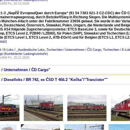
x933 Px, 20.12.2025
21-3 „Napříč Evropou/Quer durch Europa“ (91 54 7383 021-3 CZ-CDC) der ČD Ca
ntainertragwagenzug, durch Betzdorf/Sieg in Richtung Siegen. Die Multisyst
 in München-Allach unter der Fabriknummer 23656 gebaut. Sie wurde in der Varia
, Deutschland, Österreich, Slowakei, Polen, Ungarn, die Niederlande und Belgien (
MS A54 folgende Zugsicherungssysteme: ETCS BaseLine 3, sowie für Deutschlan
op, ETCS Level 2, PZB90 / LZB80), für Polen (SHP), Slowakei und Tschechien (LS 
de (ETCS Level 1, ETCS Level 2, ATB-EGvV) und für Belgien (ETCS L1, ETCS L2
warz
 / E-Loks / _Ausländische Loks
,
Tschechien / Unternehmen / ČD Cargo
,
Tschechien / E-Lo
ge (Kombinierter Ladungsverkehr)
x934 Px, 20.12.2025
n / Unternehmen / ČD Cargo"
 / Dieselloks / BR 742, ex ČSD T 466.2 "Kočka"/"Tranzistor""