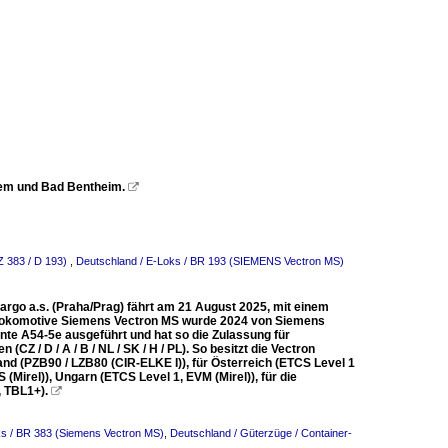
hem und Bad Bentheim.

Z 383 / D 193)
,
Deutschland / E-Loks / BR 193 (SIEMENS Vectron MS)
rgo a.s. (Praha/Prag) fährt am 21 August 2025, mit einem
emlokomotive Siemens Vectron MS wurde 2024 von Siemens
nte A54-5e ausgeführt und hat so die Zulassung für
CZ / D / A / B / NL / SK / H / PL). So besitzt die Vectron
d (PZB90 / LZB80 (CIR-ELKE I)), für Österreich (ETCS Level 1
(Mirel)), Ungarn (ETCS Level 1, EVM (Mirel)), für die
, TBL1+).

ks / BR 383 (Siemens Vectron MS)
,
Deutschland / Güterzüge / Container-