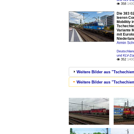
358
1400

Die 383 0
leeren Co
Mobilitiy
Tschechien
Variante 
mit Eurolo
Niederlan
Armin Sch
Deutschland
und KLV-Zü
352
1400

Weitere Bilder aus "Tschechie
Weitere Bilder aus "Tschechien