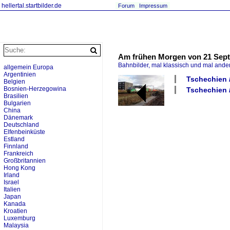
hellertal.startbilder.de
Forum
Impressum
Am frühen Morgen von 21 Septem
Bahnbilder, mal klassisch und mal ande
allgemein Europa
Argentinien
Tschechien 
Belgien
Bosnien-Herzegowina
Tschechien /
Brasilien
Bulgarien
China
Dänemark
Deutschland
Elfenbeinküste
Estland
Finnland
Frankreich
Großbritannien
Hong Kong
Irland
Israel
Italien
Japan
Kanada
Kroatien
Luxemburg
Malaysia