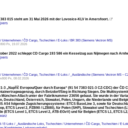
383 015 steht am 31 Mai 2026 mit der Lovosice-KLV in Amersfoort.

jvers
 / Unternehmen / ČD Cargo
,
Tschechien / E-Loks / BR 383 (Siemens Vectron MS)
800 Px, 19.07.2026
ober 2022 schleppt CD Cargo 193 586 ein Kesselzug aus Nijmegen nach Arn
jvers
 / Unternehmen / ČD Cargo
,
Tschechien / E-Loks / _Ausländische (Siemens Vectron MS – C
x800 Px, 08.02.2026
21-3 „Napříč Evropou/Quer durch Europa“ (91 54 7383 021-3 CZ-CDC) der ČD Ca
ntainertragwagenzug, durch Betzdorf/Sieg in Richtung Siegen. Die Multisyst
 in München-Allach unter der Fabriknummer 23656 gebaut. Sie wurde in der Varia
, Deutschland, Österreich, Slowakei, Polen, Ungarn, die Niederlande und Belgien (
MS A54 folgende Zugsicherungssysteme: ETCS BaseLine 3, sowie für Deutschlan
op, ETCS Level 2, PZB90 / LZB80), für Polen (SHP), Slowakei und Tschechien (LS 
de (ETCS Level 1, ETCS Level 2, ATB-EGvV) und für Belgien (ETCS L1, ETCS L2
warz
 / E-Loks / _Ausländische Loks
,
Tschechien / Unternehmen / ČD Cargo
,
Tschechien / E-Lo
ge (Kombinierter Ladungsverkehr)