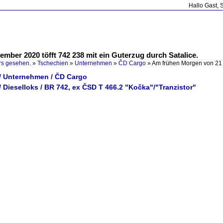
Hallo Gast, 
ber 2020 töfft 742 238 mit ein Guterzug durch Satalice.
rs gesehen.
»
Tschechien
»
Unternehmen
»
ČD Cargo
»
Am frühen Morgen von 21 
/ Unternehmen / ČD Cargo
 Dieselloks / BR 742, ex ČSD T 466.2 "Kočka"/"Tranzistor"