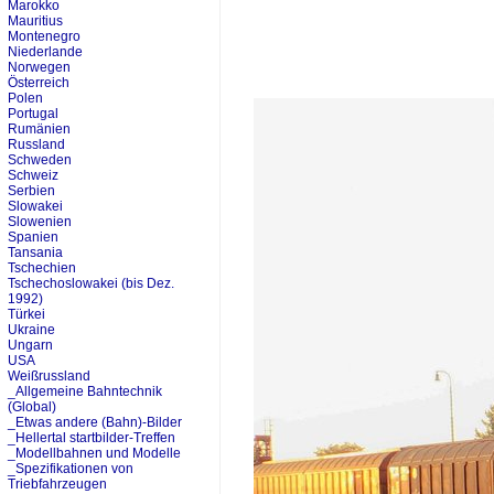
Marokko
Mauritius
Montenegro
Niederlande
Norwegen
Österreich
Polen
Portugal
Rumänien
Russland
Schweden
Schweiz
Serbien
Slowakei
Slowenien
Spanien
Tansania
Tschechien
Tschechoslowakei (bis Dez.
1992)
Türkei
Ukraine
Ungarn
USA
Weißrussland
_Allgemeine Bahntechnik
(Global)
_Etwas andere (Bahn)-Bilder
_Hellertal startbilder-Treffen
_Modellbahnen und Modelle
_Spezifikationen von
Triebfahrzeugen