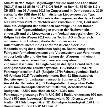
Klimatisierter RAlpin Begleitwagen für die Rollende Landstraße
(ROLA) Bcm 61 85 59-40 117-6 CH-RALP, ex Bcm 61 85 50-90 117-x
CH-SBB, am 02 August 2019 im Zugverband in Domodossola. 2010
verkaufte die SBB ihre 20 klimatisierten Liegewagen des Typs
Bcm61 an RAlpin. Die SBB setzte die Liegewagen des Typs Bcm61
bis Dezember 2009 im Nachtverkehr zwischen Zürich, Genf und
Rom ein. Aufgrund der sinkenden Nachfrage und der immer
schnelleren Tagesverbindungen wurden der Nachtverkehr
eingestellt und die Liegewagen zum Verkauf ausgeschrieben. Die
RAlpin ließ die Wagen 2011 von der TecSol AG in Österreich
umbauen. Zum Umbau gehörte der Einbau eines
Aufenthaltsraumes für die Fahrer mit Küchenblock, die
Modernisierung der elektrischen Anlagen, Nachrüstung eines
Fahrgastinformationssystems und Videosystems zur Verbindung
mit der Leitstelle und die Ausrüstung der Waggons mit einem
Hilfsdiesel zur autarken Energieversorgung ohne
Zugsammelschiene. Die Begleitwagen des Typs Bcm61 verfügen
über geschlossene Toilettensysteme. TECHNISCHE DATEN:
Fahrzeughersteller: SWS (Baujahr 1979) Fahrzeugumbau: TecSol
AG (Umbau 2011) Typenbezeichnung: Bcm 61 Einsatzgebiet:
Begleitwagen für Lastwagentransporte Spurweite: 1.435 mm
Anzahl der Radsätze: 4 (in 2 Drehgestellen) Länge über Puffer:
26.400 mm Drehzapfenabstand:19.000 mm, Achsabstand im
Drehgestell: 2.560 mm Höhe ab SOK: 4.310 mm
Fahrzeugumgrenzungs-Profil: UIC 505-1 Raddurchmesser: 920 mm
(neu) / 860 mm (abgenutzt) Eigengewicht: 53 t Dienstgewicht
brutto: 58 t Sitz/Liegeplätze: 32 Höchstgeschwindigkeit: 120 km/h
Bremsbauart: Frein O-GP NBU ep
