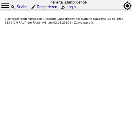
hellertal.startbilder.de
Suche
Registrieren
Login
8-achsiger Niederflurwagen »Rollende Landstraße« der Gattung Saadkms, 84 85 4984
723-6 CH-RALP der RAlpin AG, am 02.08.2019 im Zugverband in ...