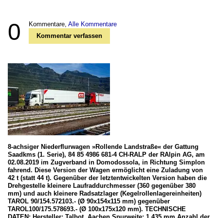
0
Kommentare,
Alle Kommentare
Kommentar verfassen
8-achsiger Niederflurwagen »Rollende Landstraße« der Gattung
Saadkms (1. Serie), 84 85 4986 681-4 CH-RALP der RAlpin AG, am
02.08.2019 im Zugverband in Domodossola, in Richtung Simplon
fahrend. Diese Version der Wagen ermöglicht eine Zuladung von
42 t (statt 44 t). Gegenüber der letztentwickelten Version haben die
Drehgestelle kleinere Laufraddurchmesser (360 gegenüber 380
mm) und auch kleinere Radsatzlager (Kegelrollenlagereinheiten)
TAROL 90/154.572103.- (Ø 90x154x115 mm) gegenüber
TAROL100/175.578693.- (Ø 100x175x120 mm). TECHNISCHE
DATEN: Hersteller: Talbot, Aachen Spurweite: 1.435 mm Anzahl der