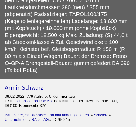
den Drehgestellen: 750 / 700 / 750 mm
Laufkreisdurchmesser: 380 (neu) / 355 mm
(abgenutzt) Radsatzlager: TAROL100/175
(Kegelrollenlagereinheiten) Ladelänge: 18.600 mm
(mit Kopfstück) / 19.000 mm (ohne Kopfstück)
Eigengewicht: 18.500 kg Max. Zuladung: (S) 44,0 t
ab Streckenklasse A Zul. Geschwindigkeit: 100
km/h Kleinster bef. Gleisbogenradius: R 150 m (R
80 m als Einzel Wagen) Bauart der Bremse: Freno
O-GP-A Drehgestell-Bauart: gummigefedert BA 690
(Talbot RoLa)
Armin Schwarz
08.02.2022, 779 Aufrufe, 0 Kommentare
EXIF:
Canon Canon EOS 6D
, Belichtungsdauer: 1/250, Blende: 10/1,
ISO100, Brennweite: 32/1
Bahnbilder, mal klassisch und mal anders gesehen.
»
Schweiz
»
Unternehmen
»
RAlpin AG
»
ID 766245