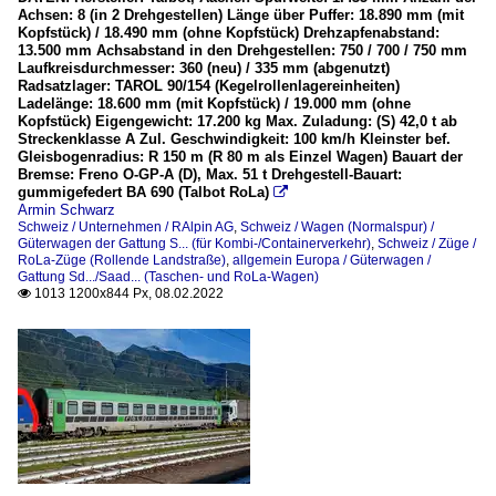
Achsen: 8 (in 2 Drehgestellen) Länge über Puffer: 18.890 mm (mit
Kopfstück) / 18.490 mm (ohne Kopfstück) Drehzapfenabstand:
13.500 mm Achsabstand in den Drehgestellen: 750 / 700 / 750 mm
Laufkreisdurchmesser: 360 (neu) / 335 mm (abgenutzt)
Radsatzlager: TAROL 90/154 (Kegelrollenlagereinheiten)
Ladelänge: 18.600 mm (mit Kopfstück) / 19.000 mm (ohne
Kopfstück) Eigengewicht: 17.200 kg Max. Zuladung: (S) 42,0 t ab
Streckenklasse A Zul. Geschwindigkeit: 100 km/h Kleinster bef.
Gleisbogenradius: R 150 m (R 80 m als Einzel Wagen) Bauart der
Bremse: Freno O-GP-A (D), Max. 51 t Drehgestell-Bauart:
gummigefedert BA 690 (Talbot RoLa)

Armin Schwarz
Schweiz / Unternehmen / RAlpin AG
,
Schweiz / Wagen (Normalspur) /
Güterwagen der Gattung S... (für Kombi-/Containerverkehr)
,
Schweiz / Züge /
RoLa-Züge (Rollende Landstraße)
,
allgemein Europa / Güterwagen /
Gattung Sd.../Saad... (Taschen- und RoLa-Wagen)
1013 1200x844 Px, 08.02.2022
