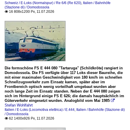
Schweiz / E-Loks (Normalspur) / Re 6/6 (Re 620)
,
Italien / Bahnhöfe
Trenitalia (TI)
(Stazione di) / Domodossola
16 808x1200 Px, 11.07.2026

Trenord (Tn)
Valsecchi Armamento Ferroviario Srl. (VAF)
Wagen / Carrozza
Personenwagen / Carrozza Passeggeri
Züge
Die formschöne FS E 444 080 "Tartaruga" (Schildkröte) rangiert in
Frecciargento
Domodossola. Die FS verfügte über 117 Loks dieser Baureihe, die
mit einer maximalen Geschwindigkeit von 180 km/h im schnellen
Güterzüge
Schnellzugsverkehr zum Einsatz kamen, später aber im
Inter-City-Züge (IC / EC)
Frontbereich optisch wenig vorteilhaft umgebaut wurden aber
noch lange Zeit im Einsatz standen. Neben der E 444 080 zeigen
Regionalzüge
sich im Hintergrund einige FS E 626; die damals hauptsächlich im
Güterverkehr eingesetzt wurden. Analogbild vom Mai 1985

RoLa-Züge (Rollende Landstraße)
Stefan Wohlfahrt
Italien / E-Loks (Locomotiva elettrica) / E.444
,
Italien / Bahnhöfe (Stazione di)
/ Domodossola
Schweiz
62 1400x926 Px, 11.07.2026
