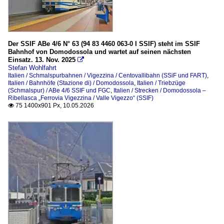
_Spezifikationen von Triebfahrzeugen
Schweiz
Der SSIF ABe 4/6 N° 63 (94 83 4460 063-0 I SSIF) steht im SSIF
Bahnhof von Domodossola und wartet auf seinen nächsten
Normalspurfahrzeuge
Einsatz. 13. Nov. 2025

Stefan Wohlfahrt
Italien / Schmalspurbahnen / Vigezzina / Centovallibahn (SSiF und FART)
,
Italien / Bahnhöfe (Stazione di) / Domodossola
,
Italien / Triebzüge
(Schmalspur) / ABe 4/6 SSIF und FGC
,
Italien / Strecken / Domodossola –
Ribellasca „Ferrovia Vigezzina / Valle Vigezzo“ (SSIF)
75 1400x901 Px, 10.05.2026
