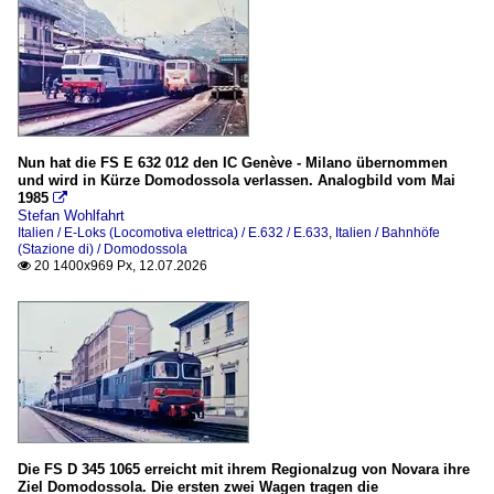
2020
Bahnhofsimpressionen
2021
Domodossola
2022
2023
Dieselloks (Locomotori Diesel)
2024
Nun hat die FS E 632 012 den IC Genève - Milano übernommen
D.245
und wird in Kürze Domodossola verlassen. Analogbild vom Mai
2025
D.345
1985

Stefan Wohlfahrt
2026
D.445
Italien / E-Loks (Locomotiva elettrica) / E.632 / E.633
,
Italien / Bahnhöfe
(Stazione di) / Domodossola
Locomotore IPE 600
20 1400x969 Px, 12.07.2026

Sonstige
E-Loks (Locomotiva elettrica)
E.424
E.444
E.464 (TRAXX P160 DCP)
Die FS D 345 1065 erreicht mit ihrem Regionalzug von Novara ihre
E.484 (TRAXX F140 MS2)
Ziel Domodossola. Die ersten zwei Wagen tragen die