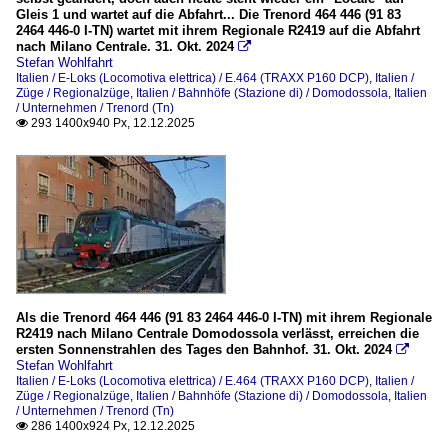
Gleis 1 und wartet auf die Abfahrt... Die Trenord 464 446 (91 83
2464 446-0 I-TN) wartet mit ihrem Regionale R2419 auf die Abfahrt
nach Milano Centrale. 31. Okt. 2024

Stefan Wohlfahrt
Italien / E-Loks (Locomotiva elettrica) / E.464 (TRAXX P160 DCP)
,
Italien /
Züge / Regionalzüge
,
Italien / Bahnhöfe (Stazione di) / Domodossola
,
Italien
/ Unternehmen / Trenord (Tn)
293 1400x940 Px, 12.12.2025

Als die Trenord 464 446 (91 83 2464 446-0 I-TN) mit ihrem Regionale
R2419 nach Milano Centrale Domodossola verlässt, erreichen die
ersten Sonnenstrahlen des Tages den Bahnhof. 31. Okt. 2024

Stefan Wohlfahrt
Italien / E-Loks (Locomotiva elettrica) / E.464 (TRAXX P160 DCP)
,
Italien /
Züge / Regionalzüge
,
Italien / Bahnhöfe (Stazione di) / Domodossola
,
Italien
/ Unternehmen / Trenord (Tn)
286 1400x924 Px, 12.12.2025
