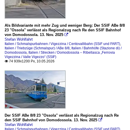
Als Bildvariante mit mehr Zug und weniger Berg: Der SSIF ABe 8/8
23 "Ossola" verlässt als Regionalzug nach Re den SSIF Bahnhof
von Domodossola. 13. Nov. 2025

Stefan Wohlfahrt
Italien / Schmalspurbahnen / Vigezzina / Centovallibahn (SSiF und FART)
,
Italien / Triebzüge (Schmalspur) / ABe 8/8
,
Italien / Bahnhöfe (Stazione di) /
Domodossola
,
Italien / Strecken / Domodossola – Ribellasca „Ferrovia
Vigezzina / Valle Vigezzo“ (SSIF)
74 939x1200 Px, 10.05.2026

Der SSIF ABe 8/8 23 "Ossola" verlässt als Regionalzug nach Re
den SSIF Bahnhof von Domodossola. 13. Nov. 2025

Stefan Wohlfahrt
Italien / Schmalspurbahnen / Vigezzina / Centovallibahn (SSiF und FART)
,