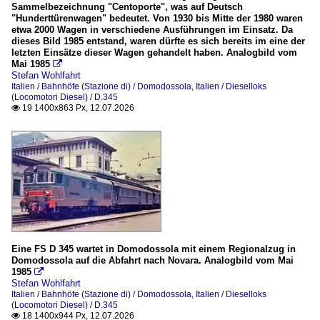
Sammelbezeichnung "Centoporte", was auf Deutsch
E.632 / E.633
"Hunderttürenwagen" bedeutet. Von 1930 bis Mitte der 1980 waren
E.652 (Tigre / Tiger)
etwa 2000 Wagen in verschiedene Ausführungen im Einsatz. Da
dieses Bild 1985 entstand, waren dürfte es sich bereits im eine der
letzten Einsätze dieser Wagen gehandelt haben. Analogbild vom
Privatbahnen
Mai 1985

Stefan Wohlfahrt
FMN (heute trenord)
Italien / Bahnhöfe (Stazione di) / Domodossola
,
Italien / Dieselloks
(Locomotori Diesel) / D.345
19 1400x863 Px, 12.07.2026

Schmalspurbahnen
Ferrovia Genova–Casella (FGC)
Vigezzina / Centovallibahn (SSiF und FART)
Strecken
Domodossola – Mailand (RFI 23)
Domodossola – Ribellasca „Ferrovia Vigezzina / V
Eine FS D 345 wartet in Domodossola mit einem Regionalzug in
Domodossola - Novara (RFI 14)
Domodossola auf die Abfahrt nach Novara. Analogbild vom Mai
1985

Simplon Südrampe (Iselle - Domodossola)
Stefan Wohlfahrt
Italien / Bahnhöfe (Stazione di) / Domodossola
,
Italien / Dieselloks
(Locomotori Diesel) / D.345
Triebzüge
18 1400x944 Px, 12.07.2026
