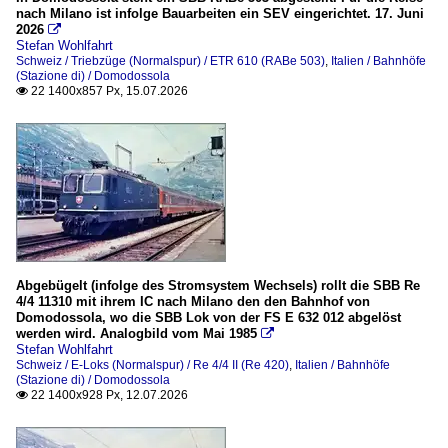
1998
nach Milano ist infolge Bauarbeiten ein SEV eingerichtet. 17. Juni
Unternehmen
2026

Stefan Wohlfahrt
2000
DB Cargo AG (ex DB Schenker Rail Deutschland AG)
Schweiz / Triebzüge (Normalspur) / ETR 610 (RABe 503)
,
Italien / Bahnhöfe
(Stazione di) / Domodossola
2006
MRCE (Mitsui Rail Capital Europe GmbH), bis 10.2023
22 1400x857 Px, 15.07.2026

2007
Wagen
2010
Personenwagen
2010
Italien
2011
2012
Bahndienstfahrzeuge
2015
Abgebügelt (infolge des Stromsystem Wechsels) rollt die SBB Re
Dieselloks / Locomotori Diesel
4/4 11310 mit ihrem IC nach Milano den den Bahnhof von
2016
Domodossola, wo die SBB Lok von der FS E 632 012 abgelöst
Draisinen / Draisina
werden wird. Analogbild vom Mai 1985

2017
Stefan Wohlfahrt
Gleisarbeitsfahrzeuge / Motocarrello di servizio
Schweiz / E-Loks (Normalspur) / Re 4/4 II (Re 420)
2018
,
Italien / Bahnhöfe
Gleisstopfmaschinen / Rincalzatrice ferroviaria
(Stazione di) / Domodossola
2019
22 1400x928 Px, 12.07.2026

Hydraulische Gleisheber / Sollevatrice idraulica ferroviari
Wagen / Carrozza
2020