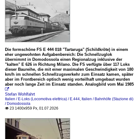
BLS Bern-Lötschberg-Simplon-Bahn
Güterverkehr
Personenverkehr
E-Loks (Normalspur)
Spezifikationen der Baureihen
Die formschöne FS E 444 018 "Tartaruga" (Schildkröte) in einem
Ae 6/8 (BLS)
eher ungewohnten Aufgabenbereich: Die Schnellzuglok
übernimmt in Domodossola einen Regionalzug inklusive der
Ce 6/8 II - Krokodil (teilweise Be 6/8 II)
"kalten" E 626 in Richtung Milano. Die FS verfügte über 117 Loks
dieser Baureihe, die mit einer maximalen Geschwindigkeit von 180
Re 4/4 II (Re 420)
km/h im schnellen Schnellzugsverkehr zum Einsatz kamen, später
aber im Frontbereich optisch wenig vorteilhaft umgebaut wurden
Re 460
aber noch lange Zeit im Einsatz standen. Analogbild vom Mai 1985

Re 484 (TRAXX F140 MS2 der SBB Cargo)
Stefan Wohlfahrt
Re 486 (TRAXX F140 MS der BLS)
Italien / E-Loks (Locomotiva elettrica) / E.444
,
Italien / Bahnhöfe (Stazione di)
/ Domodossola
Re 6/6 (Re 620)
23 1400x959 Px, 01.07.2026

Privatbahnen
Centovalli-Bahn (SSiF und FART)