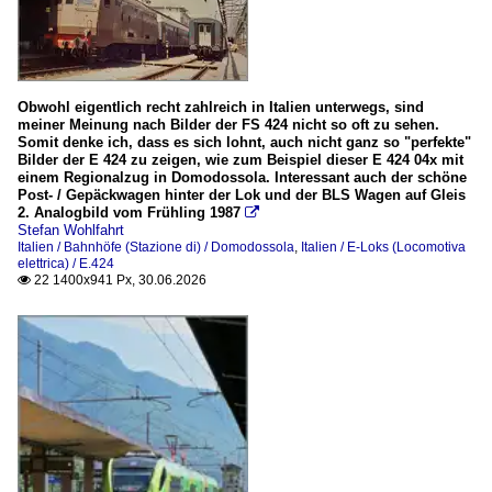
Triebzüge (Normalspur)
ETR 610 (RABe 503)
RABe 524 (Stadler AC/DC FLIRT / ETR 524)
Obwohl eigentlich recht zahlreich in Italien unterwegs, sind
meiner Meinung nach Bilder der FS 424 nicht so oft zu sehen.
RABe 525 / RABe 527 (NINA)
Somit denke ich, dass es sich lohnt, auch nicht ganz so "perfekte"
RABe 535 (Lötschberger)
Bilder der E 424 zu zeigen, wie zum Beispiel dieser E 424 04x mit
einem Regionalzug in Domodossola. Interessant auch der schöne
RBDe 560 NPZ Domino (ex NPZ, ex RBDe 4/4)
Post- / Gepäckwagen hinter der Lok und der BLS Wagen auf Gleis
2. Analogbild vom Frühling 1987

Stefan Wohlfahrt
Triebzüge (Schmalspur)
Italien / Bahnhöfe (Stazione di) / Domodossola
,
Italien / E-Loks (Locomotiva
elettrica) / E.424
ABe 4/8 - FART (ex ABe 4/6)
22 1400x941 Px, 30.06.2026

ABe 8/16 – FART Stadler- Niederflurtriebzüge
Unternehmen
BLS Cargo AG
BLS Gruppe
Crossrail
RAlpin AG