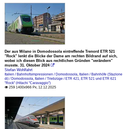
Der aus Milano in Domodossola eintreffende Trenord ETR 521
"Rock" lenkt die Blicke der Dame am rechten Bildrand auf sich,
wobei ich diesen Blick aus rechtlichen Gründen "verändern"
musste. 31. Oktober 2024

Stefan Wohlfahrt
Italien / Bahnhofsimpressionen / Domodossola
,
Italien / Bahnhöfe (Stazione
di) / Domodossola
,
Italien / Triebzüge / ETR 421, ETR 521 und ETR 621
"Rock" (Hitachi "Caravaggio")
259 1400x966 Px, 12.12.2025
