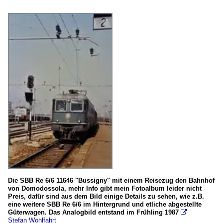
ALe 501 / Le 220 / ALe 502 (ME - Minuetto Elettrico)
ETR 324 / ETR 425 / ETR 526 (Alstom Coradia Meridian - J
ETR 421, ETR 521 und ETR 621 "Rock" (Hitachi "Caravagg
ETR 610
Triebzüge (Schmalspur)
ABe 4/6 SSIF und FGC
ABe 6/6, ex FLP ABe 4/6
ABe 8/8
ABe 12/16 (ABe/P/Be/Be)
ABe 4/8 FGC (ex FART)
Unternehmen
Die SBB Re 6/6 11646 "Bussigny" mit einem Reisezug den Bahnhof
von Domodossola, mehr Info gibt mein Fotoalbum leider nicht
Ceprini Costruzioni Srl
Preis, dafür sind aus dem Bild einige Details zu sehen, wie z.B.
eine weitere SBB Re 6/6 im Hintergrund und etliche abgestellte
Mercitalia Rail S.r.l. (MIR)
Güterwagen. Das Analogbild entstand im Frühling 1987

Stefan Wohlfahrt
RFI - Rete Ferroviaria Italiana