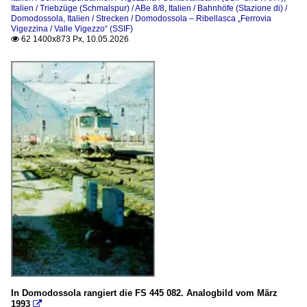
Italien / Triebzüge (Schmalspur) / ABe 8/8
,
Italien / Bahnhöfe (Stazione di) /
Domodossola
,
Italien / Strecken / Domodossola – Ribellasca „Ferrovia
Vigezzina / Valle Vigezzo“ (SSIF)
62 1400x873 Px, 10.05.2026

In Domodossola rangiert die FS 445 082. Analogbild vom März
1993
