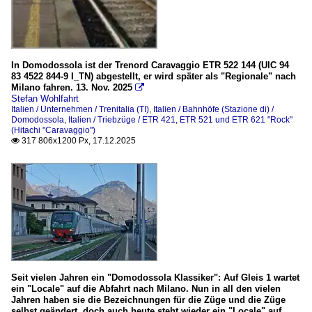
In Domodossola ist der Trenord Caravaggio ETR 522 144 (UIC 94
83 4522 844-9 I_TN) abgestellt, er wird später als "Regionale" nach
Milano fahren. 13. Nov. 2025

Stefan Wohlfahrt
Italien / Unternehmen / Trenitalia (TI)
,
Italien / Bahnhöfe (Stazione di) /
Domodossola
,
Italien / Triebzüge / ETR 421, ETR 521 und ETR 621 "Rock"
(Hitachi "Caravaggio")
317 806x1200 Px, 17.12.2025

Seit vielen Jahren ein "Domodossola Klassiker": Auf Gleis 1 wartet
ein "Locale" auf die Abfahrt nach Milano. Nun in all den vielen
Jahren haben sie die Bezeichnungen für die Züge und die Züge
selbst geändert, doch auch heute steht wieder ein "Locale" auf