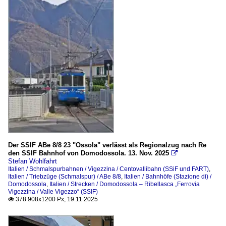
Der SSIF ABe 8/8 23 "Ossola" verlässt als Regionalzug nach Re
den SSIF Bahnhof von Domodossola. 13. Nov. 2025

Stefan Wohlfahrt
Italien / Schmalspurbahnen / Vigezzina / Centovallibahn (SSiF und FART)
,
Italien / Triebzüge (Schmalspur) / ABe 8/8
,
Italien / Bahnhöfe (Stazione di) /
Domodossola
,
Italien / Strecken / Domodossola – Ribellasca „Ferrovia
Vigezzina / Valle Vigezzo“ (SSIF)
378 908x1200 Px, 19.11.2025
