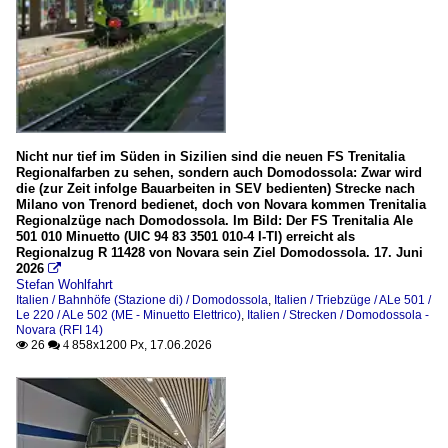
RegionAlps
SBB Cargo (SBBC)
SBB Cargo International (SBBCI)
TILO (Treni Regionali Ticino Lombardia)
Nicht nur tief im Süden in Sizilien sind die neuen FS Trenitalia
Wagen (Normalspur)
Regionalfarben zu sehen, sondern auch Domodossola: Zwar wird
die (zur Zeit infolge Bauarbeiten in SEV bedienten) Strecke nach
Personenwagen
Milano von Trenord bedienet, doch von Novara kommen Trenitalia
Regionalzüge nach Domodossola. Im Bild: Der FS Trenitalia Ale
501 010 Minuetto (UIC 94 83 3501 010-4 I-TI) erreicht als
Züge
Regionalzug R 11428 von Novara sein Ziel Domodossola. 17. Juni
2026

IR und IC-Züge
Stefan Wohlfahrt
Italien / Bahnhöfe (Stazione di) / Domodossola
,
Italien / Triebzüge / ALe 501 /
RoLa-Züge (Rollende Landstraße)
Le 220 / ALe 502 (ME - Minuetto Elettrico)
,
Italien / Strecken / Domodossola -
Novara (RFI 14)
26
858x1200 Px, 17.06.2026

 4
_Etwas andere (Bahn)-Bilder
sonstiges
sonstiges