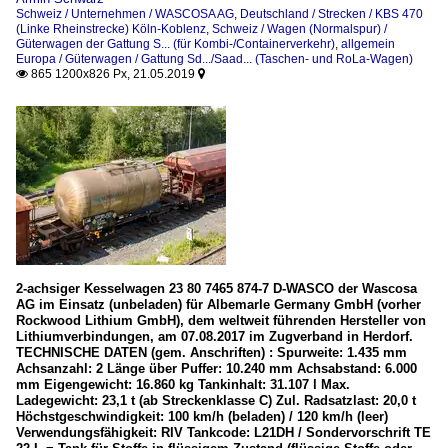
Schweiz / Unternehmen / WASCOSA AG
,
Deutschland / Strecken / KBS 470
(Linke Rheinstrecke) Köln-Koblenz
,
Schweiz / Wagen (Normalspur) /
Güterwagen der Gattung S... (für Kombi-/Containerverkehr)
,
allgemein
Europa / Güterwagen / Gattung Sd.../Saad... (Taschen- und RoLa-Wagen)
865 1200x826 Px, 21.05.2019


2-achsiger Kesselwagen 23 80 7465 874-7 D-WASCO der Wascosa
AG im Einsatz (unbeladen) für Albemarle Germany GmbH (vorher
Rockwood Lithium GmbH), dem weltweit führenden Hersteller von
Lithiumverbindungen, am 07.08.2017 im Zugverband in Herdorf.
TECHNISCHE DATEN (gem. Anschriften) : Spurweite: 1.435 mm
Achsanzahl: 2 Länge über Puffer: 10.240 mm Achsabstand: 6.000
mm Eigengewicht: 16.860 kg Tankinhalt: 31.107 l Max.
Ladegewicht: 23,1 t (ab Streckenklasse C) Zul. Radsatzlast: 20,0 t
Höchstgeschwindigkeit: 100 km/h (beladen) / 120 km/h (leer)
Verwendungsfähigkeit: RIV Tankcode: L21DH / Sondervorschrift TE