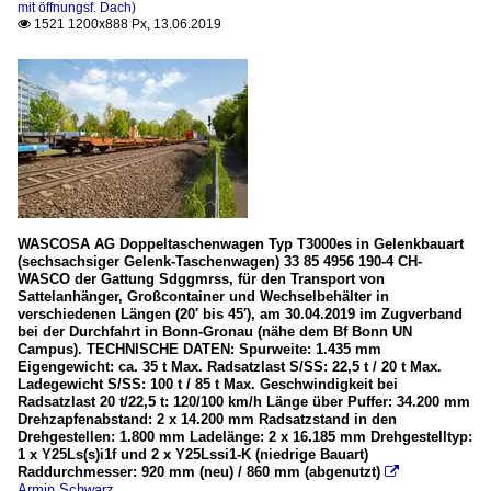
mit öffnungsf. Dach)
1521 1200x888 Px, 13.06.2019

WASCOSA AG Doppeltaschenwagen Typ T3000es in Gelenkbauart
(sechsachsiger Gelenk-Taschenwagen) 33 85 4956 190-4 CH-
WASCO der Gattung Sdggmrss, für den Transport von
Sattelanhänger, Großcontainer und Wechselbehälter in
verschiedenen Längen (20′ bis 45′), am 30.04.2019 im Zugverband
bei der Durchfahrt in Bonn-Gronau (nähe dem Bf Bonn UN
Campus). TECHNISCHE DATEN: Spurweite: 1.435 mm
Eigengewicht: ca. 35 t Max. Radsatzlast S/SS: 22,5 t / 20 t Max.
Ladegewicht S/SS: 100 t / 85 t Max. Geschwindigkeit bei
Radsatzlast 20 t/22,5 t: 120/100 km/h Länge über Puffer: 34.200 mm
Drehzapfenabstand: 2 x 14.200 mm Radsatzstand in den
Drehgestellen: 1.800 mm Ladelänge: 2 x 16.185 mm Drehgestelltyp:
1 x Y25Ls(s)i1f und 2 x Y25Lssi1-K (niedrige Bauart)
Raddurchmesser: 920 mm (neu) / 860 mm (abgenutzt)

Armin Schwarz