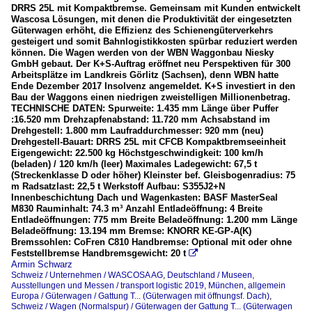
DRRS 25L mit Kompaktbremse. Gemeinsam mit Kunden entwickelt
Wascosa Lösungen, mit denen die Produktivität der eingesetzten
Güterwagen erhöht, die Effizienz des Schienengüterverkehrs
gesteigert und somit Bahnlogistikkosten spürbar reduziert werden
können. Die Wagen werden von der WBN Waggonbau Niesky
GmbH gebaut. Der K+S-Auftrag eröffnet neu Perspektiven für 300
Arbeitsplätze im Landkreis Görlitz (Sachsen), denn WBN hatte
Ende Dezember 2017 Insolvenz angemeldet. K+S investiert in den
Bau der Waggons einen niedrigen zweistelligen Millionenbetrag.
TECHNISCHE DATEN: Spurweite: 1.435 mm Länge über Puffer
:16.520 mm Drehzapfenabstand: 11.720 mm Achsabstand im
Drehgestell: 1.800 mm Laufraddurchmesser: 920 mm (neu)
Drehgestell-Bauart: DRRS 25L mit CFCB Kompaktbremseeinheit
Eigengewicht: 22.500 kg Höchstgeschwindigkeit: 100 km/h
(beladen) / 120 km/h (leer) Maximales Ladegewicht: 67,5 t
(Streckenklasse D oder höher) Kleinster bef. Gleisbogenradius: 75
m Radsatzlast: 22,5 t Werkstoff Aufbau: S355J2+N
Innenbeschichtung Dach und Wagenkasten: BASF MasterSeal
M830 Rauminhalt: 74.3 m³ Anzahl Entladeöffnung: 4 Breite
Entladeöffnungen: 775 mm Breite Beladeöffnung: 1.200 mm Länge
Beladeöffnung: 13.194 mm Bremse: KNORR KE-GP-A(K)
Bremssohlen: CoFren C810 Handbremse: Optional mit oder ohne
Feststellbremse Handbremsgewicht: 20 t

Armin Schwarz
Schweiz / Unternehmen / WASCOSA AG
,
Deutschland / Museen,
Ausstellungen und Messen / transport logistic 2019, München
,
allgemein
Europa / Güterwagen / Gattung T... (Güterwagen mit öffnungsf. Dach)
,
Schweiz / Wagen (Normalspur) / Güterwagen der Gattung T... (Güterwagen