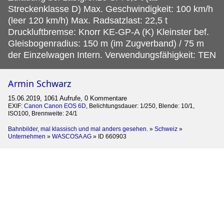
Streckenklasse D) Max. Geschwindigkeit: 100 km/h
(leer 120 km/h) Max. Radsatzlast: 22,5 t
Druckluftbremse: Knorr KE-GP-A (K) Kleinster bef.
Gleisbogenradius: 150 m (im Zugverband) / 75 m
der Einzelwagen Intern. Verwendungsfähigkeit: TEN
Armin Schwarz
15.06.2019, 1061 Aufrufe, 0 Kommentare
EXIF:
Canon Canon EOS 6D
, Belichtungsdauer: 1/250, Blende: 10/1,
ISO100, Brennweite: 24/1
Bahnbilder, mal klassisch und mal anders gesehen.
»
Schweiz
»
Unternehmen
»
WASCOSA AG
»
ID 660903