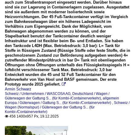
auch zum Straßentransport eingesetzt werden. Darüber hinaus
sind sie zur Lagerung in Containerlagern zugelassen. Ausgestattet
sind sie außerdem mit moderner Isoliertechnik sowie
Heizvorrichtungen. Der 45 Fuß-Tankcontainer verfügt im Vergleich
zum Bahnkesselwagen über ein höheres Ladegewicht im
Verhältnis zum Eigengewicht. Dank der Möglichkeit, vom
Bahnwagen abgenommen werden zu können, und der
Stapelbarkeit benutzt der Tankcontainer deutlich weniger
Infrastruktur und ist flexibler beim Be- und Entladen. Sie haben
den Tankcode L4DH (Max. Betriebsdruck: 3,0 bar): L= Tank für
Stoffe in flüssigem Zustand (flüssige Stoffe oder feste Stoffe, die in
geschmolzenem Zustand zur Beförderung aufgegeben werden) 4=
zutreffender Mindestprüfdruck in bar D= Tank mit obenliegenden
Öffnungen ohne Öffnungen unterhalb des Flüssigkeitsspiegels H =
luftdicht verschlossener Tank Max. Betriebsdruck: 3,0 bar
Entwickelt wurden die 45 und 52 Fuß Tankcontainer für den
Bahnverkehr von Van Hool und BASF gemeinsam. Der erste
Prototyp wurde 2015 geliefert.

Armin Schwarz
Schweiz / Unternehmen / WASCOSA AG
,
Deutschland / Wagen /
Güterwagen der Gattung S... (für Kombi-/Containerverkehr)
,
allgemein
Europa / Güterwagen / Gattung S... (für Kombi-/Containerverkehr)
,
Schweiz /
Wagen (Normalspur) / Güterwagen der Gattung S... (für
Kombi-/Containerverkehr)
456 1400x957 Px, 19.12.2025
