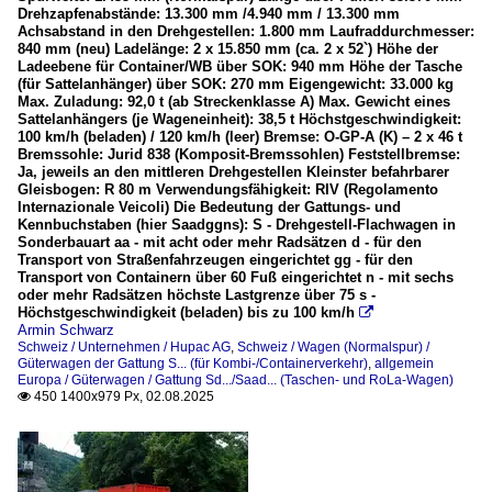
Drehzapfenabstände: 13.300 mm /4.940 mm / 13.300 mm
Achsabstand in den Drehgestellen: 1.800 mm Laufraddurchmesser:
840 mm (neu) Ladelänge: 2 x 15.850 mm (ca. 2 x 52`) Höhe der
Ladeebene für Container/WB über SOK: 940 mm Höhe der Tasche
(für Sattelanhänger) über SOK: 270 mm Eigengewicht: 33.000 kg
Max. Zuladung: 92,0 t (ab Streckenklasse A) Max. Gewicht eines
Sattelanhängers (je Wageneinheit): 38,5 t Höchstgeschwindigkeit:
100 km/h (beladen) / 120 km/h (leer) Bremse: O-GP-A (K) – 2 x 46 t
Bremssohle: Jurid 838 (Komposit-Bremssohlen) Feststellbremse:
Ja, jeweils an den mittleren Drehgestellen Kleinster befahrbarer
Gleisbogen: R 80 m Verwendungsfähigkeit: RIV (Regolamento
Internazionale Veicoli) Die Bedeutung der Gattungs- und
Kennbuchstaben (hier Saadggns): S - Drehgestell-Flachwagen in
Sonderbauart aa - mit acht oder mehr Radsätzen d - für den
Transport von Straßenfahrzeugen eingerichtet gg - für den
Transport von Containern über 60 Fuß eingerichtet n - mit sechs
oder mehr Radsätzen höchste Lastgrenze über 75 s -
Höchstgeschwindigkeit (beladen) bis zu 100 km/h

Armin Schwarz
Schweiz / Unternehmen / Hupac AG
,
Schweiz / Wagen (Normalspur) /
Güterwagen der Gattung S... (für Kombi-/Containerverkehr)
,
allgemein
Europa / Güterwagen / Gattung Sd.../Saad... (Taschen- und RoLa-Wagen)
450 1400x979 Px, 02.08.2025
