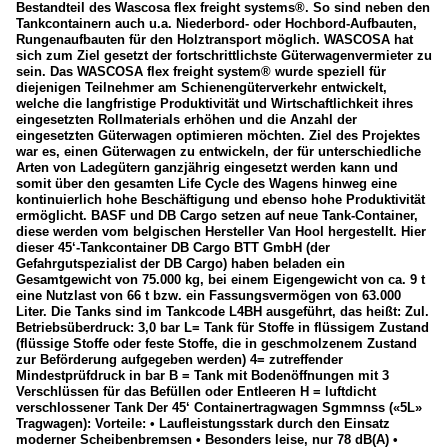
Bestandteil des Wascosa flex freight systems®. So sind neben den
Tankcontainern auch u.a. Niederbord- oder Hochbord-Aufbauten,
Rungenaufbauten für den Holztransport möglich. WASCOSA hat
sich zum Ziel gesetzt der fortschrittlichste Güterwagenvermieter zu
sein. Das WASCOSA flex freight system® wurde speziell für
diejenigen Teilnehmer am Schienengüterverkehr entwickelt,
welche die langfristige Produktivität und Wirtschaftlichkeit ihres
eingesetzten Rollmaterials erhöhen und die Anzahl der
eingesetzten Güterwagen optimieren möchten. Ziel des Projektes
war es, einen Güterwagen zu entwickeln, der für unterschiedliche
Arten von Ladegütern ganzjährig eingesetzt werden kann und
somit über den gesamten Life Cycle des Wagens hinweg eine
kontinuierlich hohe Beschäftigung und ebenso hohe Produktivität
ermöglicht. BASF und DB Cargo setzen auf neue Tank-Container,
diese werden vom belgischen Hersteller Van Hool hergestellt. Hier
dieser 45‘-Tankcontainer DB Cargo BTT GmbH (der
Gefahrgutspezialist der DB Cargo) haben beladen ein
Gesamtgewicht von 75.000 kg, bei einem Eigengewicht von ca. 9 t
eine Nutzlast von 66 t bzw. ein Fassungsvermögen von 63.000
Liter. Die Tanks sind im Tankcode L4BH ausgeführt, das heißt: Zul.
Betriebsüberdruck: 3,0 bar L= Tank für Stoffe in flüssigem Zustand
(flüssige Stoffe oder feste Stoffe, die in geschmolzenem Zustand
zur Beförderung aufgegeben werden) 4= zutreffender
Mindestprüfdruck in bar B = Tank mit Bodenöffnungen mit 3
Verschlüssen für das Befüllen oder Entleeren H = luftdicht
verschlossener Tank Der 45‘ Containertragwagen Sgmmnss («5L»
Tragwagen): Vorteile: • Laufleistungsstark durch den Einsatz
moderner Scheibenbremsen • Besonders leise, nur 78 dB(A) •