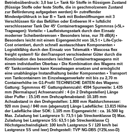
Betriebsüberdruck: 3,0 bar L= Tank für Stoffe in flüssigem Zustand
(flüssige Stoffe oder feste Stoffe, die in geschmolzenem Zustand
zur Beförderung aufgegeben werden) 4= zutreffender
Mindestprüfdruck in bar B = Tank mit Bodenöffnungen mit 3
Verschlüssen für das Befüllen oder Entleeren H = luftdicht
verschlossener Tank Der 45‘ Containertragwagen Sgmmnss («5L»
Tragwagen): Vorteile: • Laufleistungsstark durch den Einsatz
moderner Scheibenbremsen • Besonders leise, nur 78 dB(A) •
Besonders leicht mit einem Eigengewicht von 16,5 t • Life-Cycle-
Cost orientiert, durch schnell austauschbare Komponenten •
Logistikfähig durch den Einsatz von Telematik • Wascosa flex
freight system® für denTransport verschiedener Güter durch die
Kombination des besonders leichten Containertragwagens mit
einem individuellen Oberbau • Die Kombination des Wagens mit
45‘ Tankcontainern kann Kesselwagen ersetzen und ermöglicht
eine unabhängige Instandhaltung beider Komponenten • Transport
von Tankcontainern im Einzelwagenverkehr mit bis zu 2,70 m
Containerhöhe im G1-Profil TECHNISCHE DATEN des Wagens:
Gattung: Sgmmnss 45´ Gattungskennzahl: 4594 Spurweite: 1.435
mm (Normalspur) Achsenanzahl : 4 (in 2 Drehgestellen) Länge
über Puffer : 15.145 mm Drehzapfenabstand: 10.185 mm
Achsabstand in den Drehgestellen: 1.800 mm Raddurchmesser:
920 mm (neu) / 840 mm (abgenutzt) Länge Ladefläche: 13.815 Höhe
der Ladefläche über SOK: 1.105 mm Eigengewicht : ca. 16.500 kg
Max. Zuladung bei Lastgrenze S: 73,5 t (ab Streckenklasse D) Max.
Zuladung bei Lastgrenze SS: 63,5 t (ab Streckenklasse C)
Höchstgeschwindigkeit: 100 km/h Lastgrenze S / 120 km/h bei
Lastgrenze SS und leer) Drehgestell: TVP NG-DBS (Y25Lsso-D)