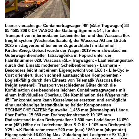
Leerer vierachsiger Containertragwagen 48‘ («5L» Tragwagen) 33
85 4505 208-0 CH-WASCO der Gattung Sgmmns 54‘, für den
Transport von intermodalen Ladeeinheiten und des Wascosa flex
freight system (Wechselaufbauten), der Wascosa AG am 16 Juli
2025 im Zugverbund bei einer Zugdurchfahrt im Bahnhof
Kirchen/Sieg. Gebaut wurde der Wagen 2019 vom slowakischen
Güterwagenhersteller Tatravagónka in Poprad unter der
Fabriknummer 028. Wascosa «5L» Tragwagen: • Laufleistungsstark
durch den Einsatz moderner Scheibenbremsen • Lärmarm •
Besonders leicht mit einem Eigengewicht von 16.0 t • Life-Cycle-
Cost orientiert, durch schnell austauschbare Komponenten •
Logistikfähig durch den Einsatz von Telematik Wascosa flex
freight system®: Transport verschiedener Güter durch die
Kombination des besonders leichten Containertragwagens mit
einem individuellen Oberbau. Die Kombination des Wagens mit
45‘ Tankcontainern kann Kesselwagen ersetzen und ermöglicht
eine unabhängige Instandhaltung beider Komponenten
TECHNISCHE DATEN: Spurweite: 1.435 mm (Normalspur) Länge
über Puffer: 15.980 mm Drehzapfenabstand: 10.185 mm
Radsatzstand in den Drehgestellen: 1.800 mm Ladelänge: 14.650
mm (48‘) Höhe der Ladeebene über S.O.K.: 1.105 mm Drehgestell:
Y25 Ls-K Raddurchmesser: 920 mm (neu) / 860 mm (abgenutzt)
Eigengewicht: 16.000 kg Max. Zuladung bei Lastgrenze S: 74,0 t