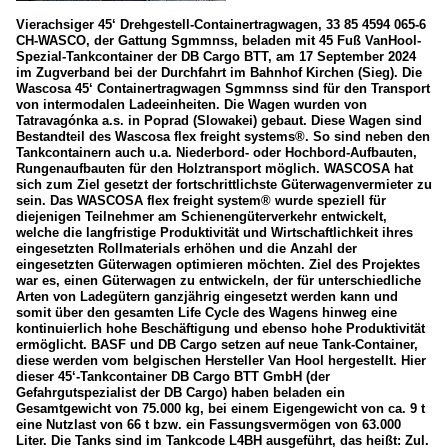
Vierachsiger 45‘ Drehgestell-Containertragwagen, 33 85 4594 065-6
CH-WASCO, der Gattung Sgmmnss, beladen mit 45 Fuß VanHool-
Spezial-Tankcontainer der DB Cargo BTT, am 17 September 2024
im Zugverband bei der Durchfahrt im Bahnhof Kirchen (Sieg). Die
Wascosa 45‘ Containertragwagen Sgmmnss sind für den Transport
von intermodalen Ladeeinheiten. Die Wagen wurden von
Tatravagónka a.s. in Poprad (Slowakei) gebaut. Diese Wagen sind
Bestandteil des Wascosa flex freight systems®. So sind neben den
Tankcontainern auch u.a. Niederbord- oder Hochbord-Aufbauten,
Rungenaufbauten für den Holztransport möglich. WASCOSA hat
sich zum Ziel gesetzt der fortschrittlichste Güterwagenvermieter zu
sein. Das WASCOSA flex freight system® wurde speziell für
diejenigen Teilnehmer am Schienengüterverkehr entwickelt,
welche die langfristige Produktivität und Wirtschaftlichkeit ihres
eingesetzten Rollmaterials erhöhen und die Anzahl der
eingesetzten Güterwagen optimieren möchten. Ziel des Projektes
war es, einen Güterwagen zu entwickeln, der für unterschiedliche
Arten von Ladegütern ganzjährig eingesetzt werden kann und
somit über den gesamten Life Cycle des Wagens hinweg eine
kontinuierlich hohe Beschäftigung und ebenso hohe Produktivität
ermöglicht. BASF und DB Cargo setzen auf neue Tank-Container,
diese werden vom belgischen Hersteller Van Hool hergestellt. Hier
dieser 45‘-Tankcontainer DB Cargo BTT GmbH (der
Gefahrgutspezialist der DB Cargo) haben beladen ein
Gesamtgewicht von 75.000 kg, bei einem Eigengewicht von ca. 9 t
eine Nutzlast von 66 t bzw. ein Fassungsvermögen von 63.000
Liter. Die Tanks sind im Tankcode L4BH ausgeführt, das heißt: Zul.