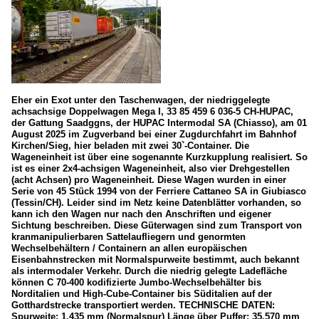
Eher ein Exot unter den Taschenwagen, der niedriggelegte
achsachsige Doppelwagen Mega I, 33 85 459 6 036-5 CH-HUPAC,
der Gattung Saadggns, der HUPAC Intermodal SA (Chiasso), am 01
August 2025 im Zugverband bei einer Zugdurchfahrt im Bahnhof
Kirchen/Sieg, hier beladen mit zwei 30`-Container. Die
Wageneinheit ist über eine sogenannte Kurzkupplung realisiert. So
ist es einer 2x4-achsigen Wageneinheit, also vier Drehgestellen
(acht Achsen) pro Wageneinheit. Diese Wagen wurden in einer
Serie von 45 Stück 1994 von der Ferriere Cattaneo SA in Giubiasco
(Tessin/CH). Leider sind im Netz keine Datenblätter vorhanden, so
kann ich den Wagen nur nach den Anschriften und eigener
Sichtung beschreiben. Diese Güterwagen sind zum Transport von
kranmanipulierbaren Sattelaufliegern und genormten
Wechselbehältern / Containern an allen europäischen
Eisenbahnstrecken mit Normalspurweite bestimmt, auch bekannt
als intermodaler Verkehr. Durch die niedrig gelegte Ladefläche
können C 70-400 kodifizierte Jumbo-Wechselbehälter bis
Norditalien und High-Cube-Container bis Süditalien auf der
Gotthardstrecke transportiert werden. TECHNISCHE DATEN:
Spurweite: 1.435 mm (Normalspur) Länge über Puffer: 35.570 mm