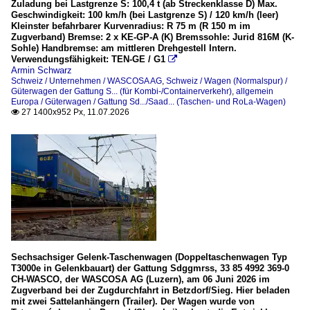
Zuladung bei Lastgrenze S: 100,4 t (ab Streckenklasse D) Max.
Wagen
Geschwindigkeit: 100 km/h (bei Lastgrenze S) / 120 km/h (leer)
Kleinster befahrbarer Kurvenradius: R 75 m (R 150 m im
Güterwagen der Gattung S... (für Kombi-/Containerverkehr
Zugverband) Bremse: 2 x KE-GP-A (K) Bremssohle: Jurid 816M (K-
Sohle) Handbremse: am mittleren Drehgestell Intern.
Verwendungsfähigkeit: TEN-GE / G1

Irland
Armin Schwarz
Schweiz / Unternehmen / WASCOSA AG
,
Schweiz / Wagen (Normalspur) /
Güterwagen der Gattung S... (für Kombi-/Containerverkehr)
,
allgemein
Unternehmen
Europa / Güterwagen / Gattung Sd.../Saad... (Taschen- und RoLa-Wagen)
27 1400x952 Px, 11.07.2026

TOUAX Rail Limited
Italien
Unternehmen
Ambrogio Trasporti S.p.A. (AMBR)
Mercitalia Intermodal S.p.A. (ex Cemat)
Sechsachsiger Gelenk-Taschenwagen (Doppeltaschenwagen Typ
Züge
T3000e in Gelenkbauart) der Gattung Sdggmrss, 33 85 4992 369-0
CH-WASCO, der WASCOSA AG (Luzern), am 06 Juni 2026 im
RoLa-Züge (Rollende Landstraße)
Zugverband bei der Zugdurchfahrt in Betzdorf/Sieg. Hier beladen
mit zwei Sattelanhängern (Trailer). Der Wagen wurde von