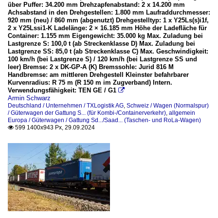
über Puffer: 34.200 mm Drehzapfenabstand: 2 x 14.200 mm
Achsabstand in den Drehgestellen: 1.800 mm Laufraddurchmesser:
920 mm (neu) / 860 mm (abgenutzt) Drehgestelltyp: 1 x Y25Ls(s)i1f,
2 x Y25Lssi1-K Ladelänge: 2 × 16.185 mm Höhe der Ladefläche für
Container: 1.155 mm Eigengewicht: 35.000 kg Max. Zuladung bei
Lastgrenze S: 100,0 t (ab Streckenklasse D) Max. Zuladung bei
Lastgrenze SS: 85,0 t (ab Streckenklasse C) Max. Geschwindigkeit:
100 km/h (bei Lastgrenze S) / 120 km/h (bei Lastgrenze SS und
leer) Bremse: 2 x DK-GP-A (K) Bremssohle: Jurid 816 M
Handbremse: am mittleren Drehgestell Kleinster befahrbarer
Kurvenradius: R 75 m (R 150 m im Zugverband) Intern.
Verwendungsfähigkeit: TEN GE / G1

Armin Schwarz
Deutschland / Unternehmen / TXLogistik AG
,
Schweiz / Wagen (Normalspur)
/ Güterwagen der Gattung S... (für Kombi-/Containerverkehr)
,
allgemein
Europa / Güterwagen / Gattung Sd.../Saad... (Taschen- und RoLa-Wagen)
599 1400x943 Px, 29.09.2024
