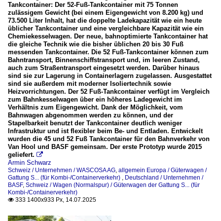
Tankcontainer: Der 52-Fuß-Tankcontainer mit 75 Tonnen
zulässigem Gewicht (bei einem Eigengewicht von 8.200 kg) und
73.500 Liter Inhalt, hat die doppelte Ladekapazität wie ein heute
üblicher Tankcontainer und eine vergleichbare Kapazität wie ein
Chemiekesselwagen. Der neue, bahnoptimierte Tankcontainer hat
die gleiche Technik wie die bisher üblichen 20 bis 30 Fuß
messenden Tankcontainer. Die 52 Fuß-Tankcontainer können zum
Bahntransport, Binnenschiffstransport und, im leeren Zustand,
auch zum Straßentransport eingesetzt werden. Darüber hinaus
sind sie zur Lagerung in Containerlagern zugelassen. Ausgestattet
sind sie außerdem mit moderner Isoliertechnik sowie
Heizvorrichtungen. Der 52 Fuß-Tankcontainer verfügt im Vergleich
zum Bahnkesselwagen über ein höheres Ladegewicht im
Verhältnis zum Eigengewicht. Dank der Möglichkeit, vom
Bahnwagen abgenommen werden zu können, und der
Stapelbarkeit benutzt der Tankcontainer deutlich weniger
Infrastruktur und ist flexibler beim Be- und Entladen. Entwickelt
wurden die 45 und 52 Fuß Tankcontainer für den Bahnverkehr von
Van Hool und BASF gemeinsam. Der erste Prototyp wurde 2015
geliefert.

Armin Schwarz
Schweiz / Unternehmen / WASCOSA AG
,
allgemein Europa / Güterwagen /
Gattung S... (für Kombi-/Containerverkehr)
,
Deutschland / Unternehmen /
BASF
,
Schweiz / Wagen (Normalspur) / Güterwagen der Gattung S... (für
Kombi-/Containerverkehr)
333 1400x933 Px, 14.07.2025
