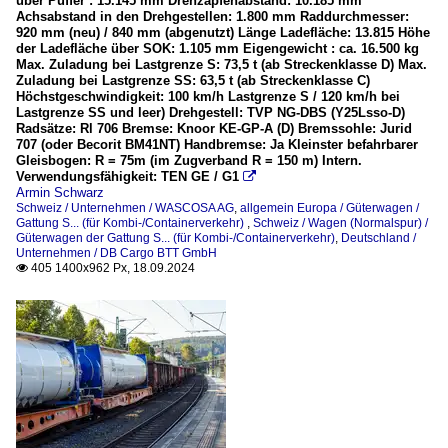
über Puffer : 15.145 mm Drehzapfenabstand: 10.185 mm
Achsabstand in den Drehgestellen: 1.800 mm Raddurchmesser:
920 mm (neu) / 840 mm (abgenutzt) Länge Ladefläche: 13.815 Höhe
der Ladefläche über SOK: 1.105 mm Eigengewicht : ca. 16.500 kg
Max. Zuladung bei Lastgrenze S: 73,5 t (ab Streckenklasse D) Max.
Zuladung bei Lastgrenze SS: 63,5 t (ab Streckenklasse C)
Höchstgeschwindigkeit: 100 km/h Lastgrenze S / 120 km/h bei
Lastgrenze SS und leer) Drehgestell: TVP NG-DBS (Y25Lsso-D)
Radsätze: Rl 706 Bremse: Knoor KE-GP-A (D) Bremssohle: Jurid
707 (oder Becorit BM41NT) Handbremse: Ja Kleinster befahrbarer
Gleisbogen: R = 75m (im Zugverband R = 150 m) Intern.
Verwendungsfähigkeit: TEN GE / G1

Armin Schwarz
Schweiz / Unternehmen / WASCOSA AG
,
allgemein Europa / Güterwagen /
Gattung S... (für Kombi-/Containerverkehr)
,
Schweiz / Wagen (Normalspur) /
Güterwagen der Gattung S... (für Kombi-/Containerverkehr)
,
Deutschland /
Unternehmen / DB Cargo BTT GmbH
405 1400x962 Px, 18.09.2024
