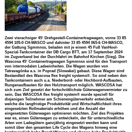
Zwei vierachsiger 45‘ Drehgestell-Containertragwagen, vorne 33 85
4594 105-0 CH-WASCO und dahinter 33 85 4594 065-6 CH-WASCO,
der Gattung Sgmmnss, beladen mit je einem 45 Fuß VanHool-
Spezial-Tankcontainer der DB Cargo BTT, am 17 September 2024
im Zugverband bei der Durchfahrt im Bahnhof Kirchen (Sieg). Die
Wascosa 45‘ Containertragwagen Sgmmnss sind für den Transport
von intermodalen Ladeeinheiten. Die Wagen wurden von
Tatravagónka a.s. in Poprad (Slowakei) gebaut. Diese Wagen sind
Bestandteil des Wascosa flex freight systems®. So sind neben den
Tankcontainern auch u.a. Niederbord- oder Hochbord-Aufbauten,
Rungenaufbauten für den Holztransport möglich. WASCOSA hat
sich zum Ziel gesetzt der fortschrittlichste Güterwagenvermieter zu
sein. Das WASCOSA flex freight system® wurde speziell für
diejenigen Teilnehmer am Schienengüterverkehr entwickelt,
welche die langfristige Produktivität und Wirtschaftlichkeit ihres
eingesetzten Rollmaterials erhöhen und die Anzahl der
eingesetzten Güterwagen optimieren möchten. Ziel des Projektes
war es, einen Güterwagen zu entwickeln, der für unterschiedliche
Arten von Ladegütern ganzjährig eingesetzt werden kann und
somit über den gesamten Life Cycle des Wagens hinweg eine