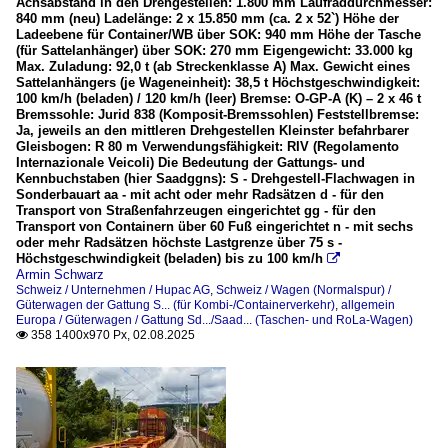
Achsabstand in den Drehgestellen: 1.800 mm Laufraddurchmesser:
840 mm (neu) Ladelänge: 2 x 15.850 mm (ca. 2 x 52`) Höhe der
Ladeebene für Container/WB über SOK: 940 mm Höhe der Tasche
(für Sattelanhänger) über SOK: 270 mm Eigengewicht: 33.000 kg
Max. Zuladung: 92,0 t (ab Streckenklasse A) Max. Gewicht eines
Sattelanhängers (je Wageneinheit): 38,5 t Höchstgeschwindigkeit:
100 km/h (beladen) / 120 km/h (leer) Bremse: O-GP-A (K) – 2 x 46 t
Bremssohle: Jurid 838 (Komposit-Bremssohlen) Feststellbremse:
Ja, jeweils an den mittleren Drehgestellen Kleinster befahrbarer
Gleisbogen: R 80 m Verwendungsfähigkeit: RIV (Regolamento
Internazionale Veicoli) Die Bedeutung der Gattungs- und
Kennbuchstaben (hier Saadggns): S - Drehgestell-Flachwagen in
Sonderbauart aa - mit acht oder mehr Radsätzen d - für den
Transport von Straßenfahrzeugen eingerichtet gg - für den
Transport von Containern über 60 Fuß eingerichtet n - mit sechs
oder mehr Radsätzen höchste Lastgrenze über 75 s -
Höchstgeschwindigkeit (beladen) bis zu 100 km/h

Armin Schwarz
Schweiz / Unternehmen / Hupac AG
,
Schweiz / Wagen (Normalspur) /
Güterwagen der Gattung S... (für Kombi-/Containerverkehr)
,
allgemein
Europa / Güterwagen / Gattung Sd.../Saad... (Taschen- und RoLa-Wagen)
358 1400x970 Px, 02.08.2025
