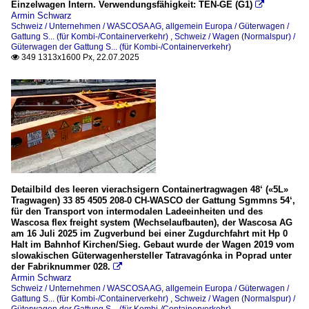
Einzelwagen Intern. Verwendungsfähigkeit: TEN-GE (G1)

Armin Schwarz
Schweiz / Unternehmen / WASCOSA AG
,
allgemein Europa / Güterwagen /
Gattung S... (für Kombi-/Containerverkehr)
,
Schweiz / Wagen (Normalspur) /
Güterwagen der Gattung S... (für Kombi-/Containerverkehr)
349 1313x1600 Px, 22.07.2025

Detailbild des leeren vierachsigern Containertragwagen 48‘ («5L»
Tragwagen) 33 85 4505 208-0 CH-WASCO der Gattung Sgmmns 54‘,
für den Transport von intermodalen Ladeeinheiten und des
Wascosa flex freight system (Wechselaufbauten), der Wascosa AG
am 16 Juli 2025 im Zugverbund bei einer Zugdurchfahrt mit Hp 0
Halt im Bahnhof Kirchen/Sieg. Gebaut wurde der Wagen 2019 vom
slowakischen Güterwagenhersteller Tatravagónka in Poprad unter
der Fabriknummer 028.

Armin Schwarz
Schweiz / Unternehmen / WASCOSA AG
,
allgemein Europa / Güterwagen /
Gattung S... (für Kombi-/Containerverkehr)
,
Schweiz / Wagen (Normalspur) /