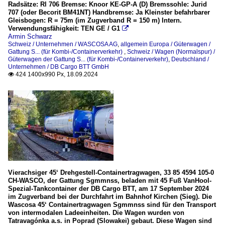
Radsätze: Rl 706 Bremse: Knoor KE-GP-A (D) Bremssohle: Jurid
707 (oder Becorit BM41NT) Handbremse: Ja Kleinster befahrbarer
Gleisbogen: R = 75m (im Zugverband R = 150 m) Intern.
Verwendungsfähigkeit: TEN GE / G1

Armin Schwarz
Schweiz / Unternehmen / WASCOSA AG
,
allgemein Europa / Güterwagen /
Gattung S... (für Kombi-/Containerverkehr)
,
Schweiz / Wagen (Normalspur) /
Güterwagen der Gattung S... (für Kombi-/Containerverkehr)
,
Deutschland /
Unternehmen / DB Cargo BTT GmbH
424 1400x990 Px, 18.09.2024

Vierachsiger 45‘ Drehgestell-Containertragwagen, 33 85 4594 105-0
CH-WASCO, der Gattung Sgmmnss, beladen mit 45 Fuß VanHool-
Spezial-Tankcontainer der DB Cargo BTT, am 17 September 2024
im Zugverband bei der Durchfahrt im Bahnhof Kirchen (Sieg). Die
Wascosa 45‘ Containertragwagen Sgmmnss sind für den Transport
von intermodalen Ladeeinheiten. Die Wagen wurden von
Tatravagónka a.s. in Poprad (Slowakei) gebaut. Diese Wagen sind