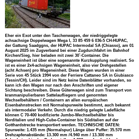
Eher ein Exot unter den Taschenwagen, der niedriggelegte
achsachsige Doppelwagen Mega I, 33 85 459 6 036-5 CH-HUPAC,
der Gattung Saadggns, der HUPAC Intermodal SA (Chiasso), am 01
August 2025 im Zugverband bei einer Zugdurchfahrt im Bahnhof
Kirchen/Sieg, hier beladen mit zwei 30`-Container. Die
Wageneinheit ist über eine sogenannte Kurzkupplung realisiert. So
ist es einer 2x4-achsigen Wageneinheit, also vier Drehgestellen
(acht Achsen) pro Wageneinheit. Diese Wagen wurden in einer
Serie von 45 Stück 1994 von der Ferriere Cattaneo SA in Giubiasco
(Tessin/CH). Leider sind im Netz keine Datenblätter vorhanden, so
kann ich den Wagen nur nach den Anschriften und eigener
Sichtung beschreiben. Diese Güterwagen sind zum Transport von
kranmanipulierbaren Sattelaufliegern und genormten
Wechselbehältern / Containern an allen europäischen
Eisenbahnstrecken mit Normalspurweite bestimmt, auch bekannt
als intermodaler Verkehr. Durch die niedrig gelegte Ladefläche
können C 70-400 kodifizierte Jumbo-Wechselbehälter bis
Norditalien und High-Cube-Container bis Süditalien auf der
Gotthardstrecke transportiert werden. TECHNISCHE DATEN:
Spurweite: 1.435 mm (Normalspur) Länge über Puffer: 35.570 mm
Drehzapfenabstände: 13.300 mm /4.940 mm / 13.300 mm