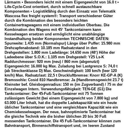
Lärmarm • Besonders leicht mit einem Eigengewicht von 16.0 t •
Life-Cycle-Cost orientiert, durch schnell austauschbare
Komponenten • Logistikfähig durch den Einsatz von Telematik
Wascosa flex freight system®: Transport verschiedener Güter
durch die Kombination des besonders leichten
Containertragwagens mit einem individuellen Oberbau. Die
Kombination des Wagens mit 45‘ Tankcontainern kann
Kesselwagen ersetzen und ermöglicht eine unabhängige
Instandhaltung beider Komponenten TECHNISCHE DATEN:
Spurweite: 1.435 mm (Normalspur) Länge über Puffer: 15.980 mm
Drehzapfenabstand: 10.185 mm Radsatzstand in den
Drehgestellen: 1.800 mm Ladelänge: 14.650 mm (48‘) Höhe der
Ladeebene über S.O.K.: 1.105 mm Drehgestell: Y25 Ls-K
Raddurchmesser: 920 mm (neu) / 860 mm (abgenutzt)
Eigengewicht: 16.000 kg Max. Zuladung bei Lastgrenze S: 74,0 t
(ab Streckenklasse D) Max. Geschwindigkeit: 100 km/h (leer 120
km/h) Max. Radsatzlast: 22,5 t Druckluftbremse: Knorr KE-GP-A (K)
Bremssohle: Cosid 810 Handbremse: Ja (Handbremsgewicht 23.7 t)
Kleinster bef. Gleisbogenradius: 150 m (im Zugverband) / 75 m der
Einzelwagen Intern. Verwendungsfähigkeit: TEN-GE (G1) Die
Tankcontainer: Der 45-Fuß-Tankcontainer mit 75 Tonnen
zulässigem Gewicht (bei einem Eigengewicht von 7.800 kg) und
63.000 Liter Inhalt, hat die doppelte Ladekapazität wie ein heute
üblicher Tankcontainer und eine vergleichbare Kapazität wie ein
Chemiekesselwagen. Der neue, bahnoptimierte Tankcontainer hat
die gleiche Technik wie die bisher üblichen 20 bis 30 Fuß
messenden Tankcontainer. Die 45 Fuß-Tankcontainer können zum
Bahntransport, Binnenschiffstransport und, im leeren Zustand