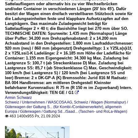
Sattelaufliegern oder alternativ bis zu vier Wechselbrücken
und/oder Container in verschiedenen Längen (20′ bis 45′). Dafür
besitzt der Wagen einen dreifach verstellbaren Stützbock sowie für
die Ladungseinheiten feste und klappbare Aufsetzzapfen auf den
Langträgern. Das maximale Zuladegewicht beträgt für
Sattelauflieger 2 × 40 t; die Basishöhe liegt bei 270 mm über SO.
TECHNISCHE DATEN: Spurweite: 1.435 mm (Normalspur) Länge
über Puffer: 34.200 mm Drehzapfenabstand: 2 x 14.200 mm
Achsabstand in den Drehgestellen: 1.800 mm Laufraddurchmesser:
920 mm (neu) / 860 mm (abgenutzt) Drehgestelltyp: 1 x Y25Ls(s)i1f,
2 x Y25Lssi1-K Ladelänge: 2 × 16.185 mm Höhe der Ladefläche für
Container: 1.155 mm Eigengewicht: 34.300 kg Max. Zuladung bei
Lastgrenze S: 100,7 t (ab Streckenklasse D) Max. Zuladung bei
Lastgrenze SS: 85,7 t (ab Streckenklasse C) Max. Geschwindigkeit:
100 km/h (bei Lastgrenze S) / 120 km/h (bei Lastgrenze SS und
leer) Bremse: 2 x DK-GP-A (K) Bremssohle: Jurid 816 M Radsatz:
BA 004 Handbremse: am mittleren Drehgestell Kleinster
befahrbarer Kurvenradius: R 75 m (R 150 m im Zugverband) Intern.
Verwendungsfähigkeit: TEN GE / G1

Armin Schwarz
Schweiz / Unternehmen / WASCOSA AG
,
Schweiz / Wagen (Normalspur) /
Güterwagen der Gattung S... (für Kombi-/Containerverkehr)
,
allgemein
Europa / Güterwagen / Gattung Sd.../Saad... (Taschen- und RoLa-Wagen)
463 1400x955 Px, 21.09.2024
