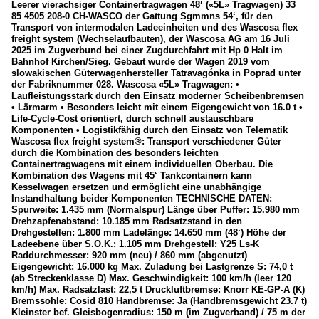
Leerer vierachsiger Containertragwagen 48‘ («5L» Tragwagen) 33
85 4505 208-0 CH-WASCO der Gattung Sgmmns 54‘, für den
Transport von intermodalen Ladeeinheiten und des Wascosa flex
freight system (Wechselaufbauten), der Wascosa AG am 16 Juli
2025 im Zugverbund bei einer Zugdurchfahrt mit Hp 0 Halt im
Bahnhof Kirchen/Sieg. Gebaut wurde der Wagen 2019 vom
slowakischen Güterwagenhersteller Tatravagónka in Poprad unter
der Fabriknummer 028. Wascosa «5L» Tragwagen: •
Laufleistungsstark durch den Einsatz moderner Scheibenbremsen
• Lärmarm • Besonders leicht mit einem Eigengewicht von 16.0 t •
Life-Cycle-Cost orientiert, durch schnell austauschbare
Komponenten • Logistikfähig durch den Einsatz von Telematik
Wascosa flex freight system®: Transport verschiedener Güter
durch die Kombination des besonders leichten
Containertragwagens mit einem individuellen Oberbau. Die
Kombination des Wagens mit 45‘ Tankcontainern kann
Kesselwagen ersetzen und ermöglicht eine unabhängige
Instandhaltung beider Komponenten TECHNISCHE DATEN:
Spurweite: 1.435 mm (Normalspur) Länge über Puffer: 15.980 mm
Drehzapfenabstand: 10.185 mm Radsatzstand in den
Drehgestellen: 1.800 mm Ladelänge: 14.650 mm (48‘) Höhe der
Ladeebene über S.O.K.: 1.105 mm Drehgestell: Y25 Ls-K
Raddurchmesser: 920 mm (neu) / 860 mm (abgenutzt)
Eigengewicht: 16.000 kg Max. Zuladung bei Lastgrenze S: 74,0 t
(ab Streckenklasse D) Max. Geschwindigkeit: 100 km/h (leer 120
km/h) Max. Radsatzlast: 22,5 t Druckluftbremse: Knorr KE-GP-A (K)
Bremssohle: Cosid 810 Handbremse: Ja (Handbremsgewicht 23.7 t)
Kleinster bef. Gleisbogenradius: 150 m (im Zugverband) / 75 m der