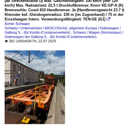
(ab Streckenklasse D) Max. Geschwindigkeit: 100 km/h (leer 120
km/h) Max. Radsatzlast: 22,5 t Druckluftbremse: Knorr KE-GP-A (K)
Bremssohle: Cosid 810 Handbremse: Ja (Handbremsgewicht 23.7 t)
Kleinster bef. Gleisbogenradius: 150 m (im Zugverband) / 75 m der
Einzelwagen Intern. Verwendungsfähigkeit: TEN-GE (G1)

Armin Schwarz
Schweiz / Unternehmen / WASCOSA AG
,
allgemein Europa / Güterwagen /
Gattung S... (für Kombi-/Containerverkehr)
,
Schweiz / Wagen (Normalspur) /
Güterwagen der Gattung S... (für Kombi-/Containerverkehr)
382 1400x936 Px, 22.07.2025
