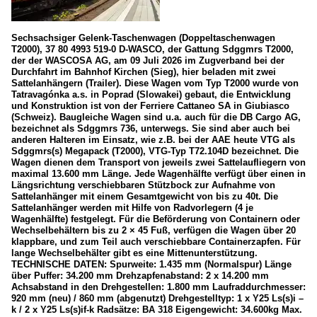
Deutschland
2012
2015
Sechsachsiger Gelenk-Taschenwagen (Doppeltaschenwagen
Bahnhöfe
T2000), 37 80 4993 519-0 D-WASCO, der Gattung Sdggmrs T2000,
2017
der der WASCOSA AG, am 09 Juli 2026 im Zugverband bei der
Weil am Rhein
Durchfahrt im Bahnhof Kirchen (Sieg), hier beladen mit zwei
2019
Sattelanhängern (Trailer). Diese Wagen vom Typ T2000 wurde von
Tatravagónka a.s. in Poprad (Slowakei) gebaut, die Entwicklung
Museen, Ausstellungen und Messen
und Konstruktion ist von der Ferriere Cattaneo SA in Giubiasco
2020
(Schweiz). Baugleiche Wagen sind u.a. auch für die DB Cargo AG,
transport logistic 2019, München
bezeichnet als Sdggmrs 736, unterwegs. Sie sind aber auch bei
2020
anderen Halteren im Einsatz, wie z.B. bei der AAE heute VTG als
2021
Sdggmrs(s) Megapack (T2000), VTG-Typ T72.104D bezeichnet. Die
Strecken
Wagen dienen dem Transport von jeweils zwei Sattelaufliegern von
2022
maximal 13.600 mm Länge. Jede Wagenhälfte verfügt über einen in
KBS 460 (Siegstrecke)
Längsrichtung verschiebbaren Stützbock zur Aufnahme von
2023
KBS 470 (Linke Rheinstrecke) Köln-Koblenz
Sattelanhänger mit einem Gesamtgewicht von bis zu 40t. Die
Sattelanhänger werden mit Hilfe von Radvorlegern (4 je
2024
Wagenhälfte) festgelegt. Für die Beförderung von Containern oder
Unternehmen
Wechselbehältern bis zu 2 × 45 Fuß, verfügen die Wagen über 20
2025
klappbare, und zum Teil auch verschiebbare Containerzapfen. Für
BASF
lange Wechselbehälter gibt es eine Mittenunterstützung.
2026
TECHNISCHE DATEN: Spurweite: 1.435 mm (Normalspur) Länge
DB Cargo BTT GmbH
über Puffer: 34.200 mm Drehzapfenabstand: 2 x 14.200 mm
Achsabstand in den Drehgestellen: 1.800 mm Laufraddurchmesser:
TXLogistik AG
920 mm (neu) / 860 mm (abgenutzt) Drehgestelltyp: 1 x Y25 Ls(s)i –
k / 2 x Y25 Ls(s)if-k Radsätze: BA 318 Eigengewicht: 34.600kg Max.