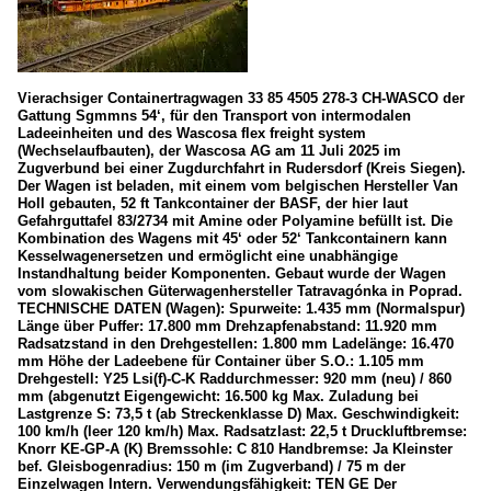
Vierachsiger Containertragwagen 33 85 4505 278-3 CH-WASCO der
Gattung Sgmmns 54‘, für den Transport von intermodalen
Ladeeinheiten und des Wascosa flex freight system
(Wechselaufbauten), der Wascosa AG am 11 Juli 2025 im
Zugverbund bei einer Zugdurchfahrt in Rudersdorf (Kreis Siegen).
Der Wagen ist beladen, mit einem vom belgischen Hersteller Van
Holl gebauten, 52 ft Tankcontainer der BASF, der hier laut
Gefahrguttafel 83/2734 mit Amine oder Polyamine befüllt ist. Die
Kombination des Wagens mit 45‘ oder 52‘ Tankcontainern kann
Kesselwagenersetzen und ermöglicht eine unabhängige
Instandhaltung beider Komponenten. Gebaut wurde der Wagen
vom slowakischen Güterwagenhersteller Tatravagónka in Poprad.
TECHNISCHE DATEN (Wagen): Spurweite: 1.435 mm (Normalspur)
Länge über Puffer: 17.800 mm Drehzapfenabstand: 11.920 mm
Radsatzstand in den Drehgestellen: 1.800 mm Ladelänge: 16.470
mm Höhe der Ladeebene für Container über S.O.: 1.105 mm
Drehgestell: Y25 Lsi(f)-C-K Raddurchmesser: 920 mm (neu) / 860
mm (abgenutzt Eigengewicht: 16.500 kg Max. Zuladung bei
Lastgrenze S: 73,5 t (ab Streckenklasse D) Max. Geschwindigkeit:
100 km/h (leer 120 km/h) Max. Radsatzlast: 22,5 t Druckluftbremse:
Knorr KE-GP-A (K) Bremssohle: C 810 Handbremse: Ja Kleinster
bef. Gleisbogenradius: 150 m (im Zugverband) / 75 m der
Einzelwagen Intern. Verwendungsfähigkeit: TEN GE Der