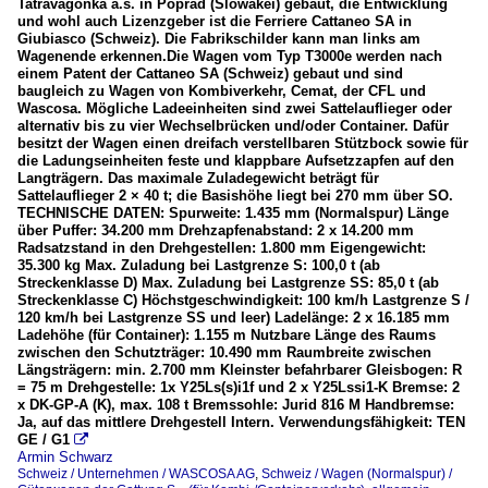
Tatravagónka a.s. in Poprad (Slowakei) gebaut, die Entwicklung
Schweiz
und wohl auch Lizenzgeber ist die Ferriere Cattaneo SA in
Giubiasco (Schweiz). Die Fabrikschilder kann man links am
Wagenende erkennen.Die Wagen vom Typ T3000e werden nach
Unternehmen
einem Patent der Cattaneo SA (Schweiz) gebaut und sind
baugleich zu Wagen von Kombiverkehr, Cemat, der CFL und
Hupac AG
Wascosa. Mögliche Ladeeinheiten sind zwei Sattelauflieger oder
alternativ bis zu vier Wechselbrücken und/oder Container. Dafür
RAlpin AG
besitzt der Wagen einen dreifach verstellbaren Stützbock sowie für
die Ladungseinheiten feste und klappbare Aufsetzzapfen auf den
SBB Cargo (SBBC)
Langträgern. Das maximale Zuladegewicht beträgt für
WASCOSA AG
Sattelauflieger 2 × 40 t; die Basishöhe liegt bei 270 mm über SO.
TECHNISCHE DATEN: Spurweite: 1.435 mm (Normalspur) Länge
über Puffer: 34.200 mm Drehzapfenabstand: 2 x 14.200 mm
Züge
Radsatzstand in den Drehgestellen: 1.800 mm Eigengewicht:
35.300 kg Max. Zuladung bei Lastgrenze S: 100,0 t (ab
RoLa-Züge (Rollende Landstraße)
Streckenklasse D) Max. Zuladung bei Lastgrenze SS: 85,0 t (ab
Streckenklasse C) Höchstgeschwindigkeit: 100 km/h Lastgrenze S /
120 km/h bei Lastgrenze SS und leer) Ladelänge: 2 x 16.185 mm
Ladehöhe (für Container): 1.155 m Nutzbare Länge des Raums
zwischen den Schutzträger: 10.490 mm Raumbreite zwischen
Längsträgern: min. 2.700 mm Kleinster befahrbarer Gleisbogen: R
= 75 m Drehgestelle: 1x Y25Ls(s)i1f und 2 x Y25Lssi1-K Bremse: 2
x DK-GP-A (K), max. 108 t Bremssohle: Jurid 816 M Handbremse:
Ja, auf das mittlere Drehgestell Intern. Verwendungsfähigkeit: TEN
GE / G1

Armin Schwarz
Schweiz / Unternehmen / WASCOSA AG
,
Schweiz / Wagen (Normalspur) /