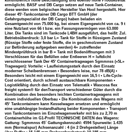
kontinuierlich hohe Beschäftigung und ebenso hohe Produktivität
ermöglicht. BASF und DB Cargo setzen auf neue Tank-Container,
diese werden vom belgischen Hersteller Van Hool hergestellt. Hier
dieser 45‘-Tankcontainer DB Cargo BTT GmbH (der
Gefahrgutspezialist der DB Cargo) haben beladen ein
Gesamtgewicht von 75.000 kg, bei einem Eigengewicht von ca. 9 t
eine Nutzlast von 66 t bzw. ein Fassungsvermögen von 63.000
Liter. Die Tanks sind im Tankcode L4BH ausgeführt, das heißt: Zul.
Betriebsüberdruck: 3,0 bar L= Tank für Stoffe in flüssigem Zustand
(flüssige Stoffe oder feste Stoffe, die in geschmolzenem Zustand
zur Beförderung aufgegeben werden) 4= zutreffender
Mindestprüfdruck in bar B = Tank mit Bodenöffnungen mit 3
Verschlüssen für das Befüllen oder Entleeren H = luftdicht
verschlossener Tank Der 45‘ Containertragwagen Sgmmnss («5L»
Tragwagen): Vorteile: • Laufleistungsstark durch den Einsatz
moderner Scheibenbremsen • Besonders leise, nur 78 dB(A) •
Besonders leicht mit einem Eigengewicht von 16,5 t • Life-Cycle-
Cost orientiert, durch schnell austauschbare Komponenten •
Logistikfähig durch den Einsatz von Telematik • Wascosa flex
freight system® für denTransport verschiedener Güter durch die
Kombination des besonders leichten Containertragwagens mit
einem individuellen Oberbau • Die Kombination des Wagens mit
45‘ Tankcontainern kann Kesselwagen ersetzen und ermöglicht
eine unabhängige Instandhaltung beider Komponenten • Transport
von Tankcontainern im Einzelwagenverkehr mit bis zu 2,70 m
Containerhöhe im G1-Profil TECHNISCHE DATEN des Wagens:
Gattung: Sgmmnss 45´ Gattungskennzahl: 4594 Spurweite: 1.435
mm (Normalspur) Achsenanzahl : 4 (in 2 Drehgestellen) Länge