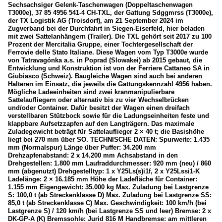
Sechsachsiger Gelenk-Taschenwagen (Doppeltaschenwagen
T3000e), 37 85 4956 541-4 CH-TXL, der Gattung Sdggmrss (T3000e),
der TX Logistik AG (Troisdorf), am 21 September 2024 im
Zugverband bei der Durchfahrt in Siegen-Eiserfeld, hier beladen
mit zwei Sattelanhängern (Trailer). Die TXL gehört seit 2017 zu 100
Prozent der Mercitalia Gruppe, einer Tochtergesellschaft der
Ferrovie delle Stato Italiane. Diese Wagen vom Typ T3000e wurde
von Tatravagónka a.s. in Poprad (Slowakei) ab 2015 gebaut, die
Entwicklung und Konstruktion ist von der Ferriere Cattaneo SA in
Giubiasco (Schweiz). Baugleiche Wagen sind auch bei anderen
Halteren im Einsatz, die jeweils die Gattungskennzahl 4956 haben.
Mögliche Ladeeinheiten sind zwei kranmanipulierbare
Sattelaufliegern oder alternativ bis zu vier Wechselbrücken
und/oder Container. Dafür besitzt der Wagen einen dreifach
verstellbaren Stützbock sowie für die Ladungseinheiten feste und
klappbare Aufsetzzapfen auf den Langträgern. Das maximale
Zuladegewicht beträgt für Sattelauflieger 2 × 40 t; die Basishöhe
liegt bei 270 mm über SO. TECHNISCHE DATEN: Spurweite: 1.435
mm (Normalspur) Länge über Puffer: 34.200 mm
Drehzapfenabstand: 2 x 14.200 mm Achsabstand in den
Drehgestellen: 1.800 mm Laufraddurchmesser: 920 mm (neu) / 860
mm (abgenutzt) Drehgestelltyp: 1 x Y25Ls(s)i1f, 2 x Y25Lssi1-K
Ladelänge: 2 × 16.185 mm Höhe der Ladefläche für Container:
1.155 mm Eigengewicht: 35.000 kg Max. Zuladung bei Lastgrenze
S: 100,0 t (ab Streckenklasse D) Max. Zuladung bei Lastgrenze SS:
85,0 t (ab Streckenklasse C) Max. Geschwindigkeit: 100 km/h (bei
Lastgrenze S) / 120 km/h (bei Lastgrenze SS und leer) Bremse: 2 x
DK-GP-A (K) Bremssohle: Jurid 816 M Handbremse: am mittleren