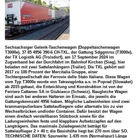
Sechsachsiger Gelenk-Taschenwagen (Doppeltaschenwagen
T3000e), 37 85 4956 390-6 CH-TXL, der Gattung Sdggmrss (T3000e),
der TX Logistik AG (Troisdorf), am 17 September 2024 im
Zugverband bei der Durchfahrt im Bahnhof Kirchen (Sieg), hier
beladen mit zwei Sattelanhängern (Trailer). Die TXL gehört seit
2017 zu 100 Prozent der Mercitalia Gruppe, einer
Tochtergesellschaft der Ferrovie delle Stato Italiane. Diese Wagen
vom Typ T3000e wurde von Tatravagónka a.s. in Poprad (Slowakei)
ab 2015 gebaut, die Entwicklung und Konstruktion ist von der
Ferriere Cattaneo SA in Giubiasco (Schweiz). Baugleiche Wagen
sind auch bei anderen Halteren im Einsatz, die jeweils die
Gattungskennzahl 4956 haben. Mögliche Ladeeinheiten sind zwei
kranmanipulierbare Sattelaufliegern oder alternativ bis zu vier
Wechselbrücken und/oder Container. Dafür besitzt der Wagen
einen dreifach verstellbaren Stützbock sowie für die
Ladungseinheiten feste und klappbare Aufsetzzapfen auf den
Langträgern. Das maximale Zuladegewicht beträgt für
Sattelauflieger 2 × 40 t; die Basishöhe liegt bei 270 mm über SO.
TECHNISCHE DATEN: Spurweite: 1.435 mm (Normalspur) Länge