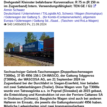
Drehgestell Kleinster befahrbarer Kurvenradius: R 75 m (R 150 m
im Zugverband) Intern. Verwendungsfähigkeit: TEN GE / G1

Armin Schwarz
Deutschland / Unternehmen / TXLogistik AG
,
Schweiz / Wagen (Normalspur)
/ Güterwagen der Gattung S... (für Kombi-/Containerverkehr)
,
allgemein
Europa / Güterwagen / Gattung Sd.../Saad... (Taschen- und RoLa-Wagen)
540 1400x933 Px, 21.09.2024

Sechsachsiger Gelenk-Taschenwagen (Doppeltaschenwagen
T3000e), 37 85 4956 158-1 CH-WASCO, der Gattung Sdggmrss
(T3000e), der WASCOSA AG, am 21 September 2024 im
Zugverband bei der Durchfahrt in Siegen-Eiserfeld, hier beladen
mit zwei Sattelanhängern (Trailer). Diese Wagen vom Typ T3000e
wurde von Tatravagónka a.s. in Poprad (Slowakei) ab 2015 gebaut,
die Entwicklung und Konstruktion ist von der Ferriere Cattaneo SA
in Giubiasco (Schweiz). Baugleiche Wagen sind auch bei anderen
Halteren im Einsatz, die jeweils die Gattungskennzahl 4956 haben.
Mögliche Ladeeinheiten sind zwei kranmanipulierbare